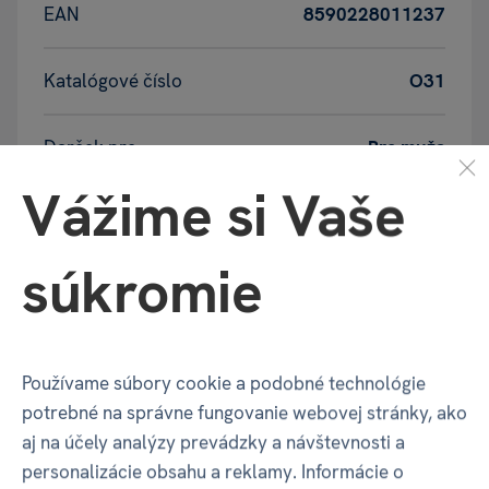
EAN
8590228011237
Katalógové číslo
O31
Darček pre
Pre muža
Vážime si Vaše
Doba hrania
45-60
súkromie
Jazyk hry
CZ
Jazyk pravidiel
SK / CZ
Používame súbory cookie a podobné technológie
potrebné na správne fungovanie webovej stránky, ako
Počet hráčov
2
aj na účely analýzy prevádzky a návštevnosti a
personalizácie obsahu a reklamy. Informácie o
Udalosť
Svadba