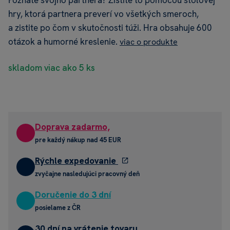
Poznáte svojho partnera? Zistite to pomocou stolovej
hry, ktorá partnera preverí vo všetkých smeroch,
a zistite po čom v skutočnosti túži. Hra obsahuje 600
otázok a humorné kreslenie.
viac o produkte
skladom viac ako 5 ks
Doprava zadarmo,
pre každý nákup nad 45 EUR
Rýchle expedovanie
zvyčajne nasledujúci pracovný deň
Doručenie do 3 dní
posielame z ČR
30 dní na vrátenie tovaru,