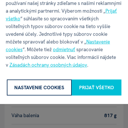
používaní našej stránky zdieľame s našimi reklamnými
a analytickými partnermi. Výberom možnosti „
Prijať
Vek
18+
všetko
“ súhlasíte so spracovaním všetkých
voliteľných typov súborov cookie na tieto vyššie
uvedené účely. Jednotlivé typy súborov cookie
Balenie produktu
môžete spravovať alebo blokovať v „
Nastavenie
cookies
“. Môžete tiež
odmietnuť
spracovanie
voliteľných súborov cookie. Viac informácií nájdete
Šírka balenia
250 mm
v
Zásadách ochrany osobných údajov
.
Hĺbka balenia
60 mm
NASTAVENIE COOKIES
PRIJAŤ VŠETKO
Výška balenia
250 mm
Váha balenia
817 g