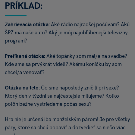
PRÍKLAD:
Zahrievacia otázka:
Aké rádio najradšej počúvam? Akú
ŠPZ má naše auto? Aký je môj najobľúbenejší televízny
program?
Prefíkaná otázka:
Aké topánky som mal/a na svadbe?
Kde sme sa prvýkrát videli? Akému koníčku by som
chcel/a venovať?
Otázka na telo:
Čo sme naposledy zničili pri sexe?
Ktorý deň v týždni sa najčastejšie milujeme? Koľko
polôh bežne vystriedame počas sexu?
Hra nie je určená iba manželským párom! Je pre všetky
páry, ktoré sa chcú pobaviť a dozvedieť sa niečo viac