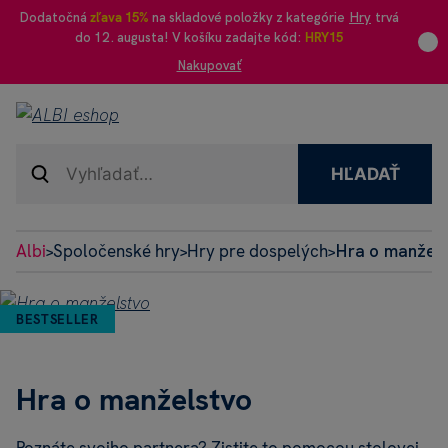
Dodatočná
zľava 15%
na skladové položky z kategórie
Hry
trvá
do 12. augusta! V košíku zadajte kód:
HRY15
Nakupovať
HĽADAŤ
Albi
Spoločenské hry
Hry pre dospelých
Hra o manžels
>
>
>
BESTSELLER
Hra o manželstvo