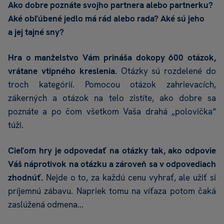
Ako dobre poznáte svojho partnera alebo partnerku?
Aké obľúbené jedlo má rád alebo rada? Aké sú jeho
a jej tajné sny?
Hra o manželstvo Vám prináša dokopy 600 otázok,
vrátane vtipného kreslenia.
Otázky sú rozdelené do
troch kategórií. Pomocou otázok zahrievacích,
zákerných a otázok na telo zistíte, ako dobre sa
poznáte a po čom všetkom Vaša drahá „polovička“
túži.
Cieľom hry je odpovedať na otázky tak, ako odpovie
Váš náprotivok na otázku a zároveň sa v odpovediach
zhodnúť.
Nejde o to, za každú cenu vyhrať, ale užiť si
príjemnú zábavu. Napriek tomu na víťaza potom čaká
zaslúžená odmena...