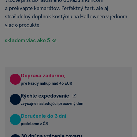
Vložte prst do falošného obväzu s klincom
a prekvapte kamarátov. Perfektný žart, ale aj
strašidelný doplnok kostýmu na Halloween v jednom.
viac o produkte
skladom viac ako 5 ks
Doprava zadarmo,
pre každý nákup nad 45 EUR
Rýchle expedovanie
zvyčajne nasledujúci pracovný deň
Doručenie do 3 dní
posielame z ČR
30 dní na vrátenie tovaru,