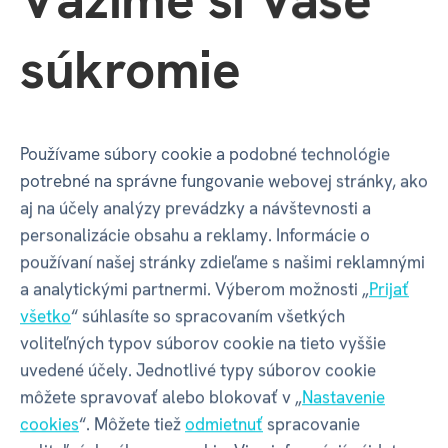
Šírka balenia
73 mm
súkromie
Hĺbka balenia
10 mm
Výška balenia
141 mm
Používame súbory cookie a podobné technológie
potrebné na správne fungovanie webovej stránky, ako
Váha balenia
8 g
aj na účely analýzy prevádzky a návštevnosti a
personalizácie obsahu a reklamy. Informácie o
používaní našej stránky zdieľame s našimi reklamnými
GPSR - Výrobca
a analytickými partnermi. Výberom možnosti „
Prijať
všetko
“ súhlasíte so spracovaním všetkých
voliteľných typov súborov cookie na tieto vyššie
Název
ALBI s.r.o.
uvedené účely. Jednotlivé typy súborov cookie
môžete spravovať alebo blokovať v „
Nastavenie
cookies
“. Môžete tiež
odmietnuť
spracovanie
Adresa
Oravská ulica 8557/22 | Žilina |