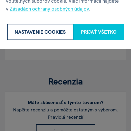
voliteľných súborov cookie. Viac informácií nájdete
01001 | Slovensko
v
Zásadách ochrany osobných údajov
.
Kontakt
albi@albi.sk
|
+421908720000
NASTAVENIE COOKIES
PRIJAŤ VŠETKO
Web
www.albi.sk
Recenzia
Máte skúsenosť s týmto tovarom?
Napíšte recenziu a pomôžte ostatným s výberom.
Pravidlá recenzií