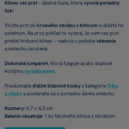
Klinec cez prst
– desivá ilúzia, ktorá
vyvolá poriadny
šok
!
Vložte prst do
krvavého obväzu s klincom
a ukážte ho
ostatným. Na prvý pohľad to vyzerá, že vám cez prst
prešiel hrdzavý klinec – reakcia v podobe
zdesenia
a smiechu zaručená.
Dokonalá lumpáreň
, ktorá funguje aj ako doplnok
kostýmu
na Halloween
.
Preskúmajte
ďalšie bláznivé kúsky
z kategórie
Triky
a vtípky
a postarajte sa o poriadnu dávku smiechu.
Rozmery:
6,7 × 4,3 cm
Balenie obsahuje:
1 ks falošného klinca s obväzom