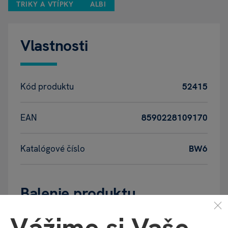
TRIKY A VTÍPKY
ALBI
Vlastnosti
Kód produktu
52415
EAN
8590228109170
Katalógové číslo
BW6
Balenie produktu
Vážime si Vaše