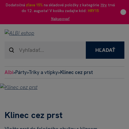
Dodatočná
zľava 15%
na skladové položky z kategórie
Hry
trvá
do 12. augusta! V košíku zadajte kód:
HRY15
Nakupovať
HĽADAŤ
Albi
Párty
Triky a vtípky
Klinec cez prst
>
>
>
Klinec cez prst