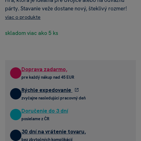
Hra, ktorá je ideálna pre dvojice alebo na odvážnu
párty. Stavanie veže dostane nový, šteklivý rozmer!
viac o produkte
skladom viac ako 5 ks
Doprava zadarmo,
pre každý nákup nad 45 EUR
Rýchle expedovanie
zvyčajne nasledujúci pracovný deň
Doručenie do 3 dní
posielame z ČR
30 dní na vrátenie tovaru,
bez zbytočných komplikácií