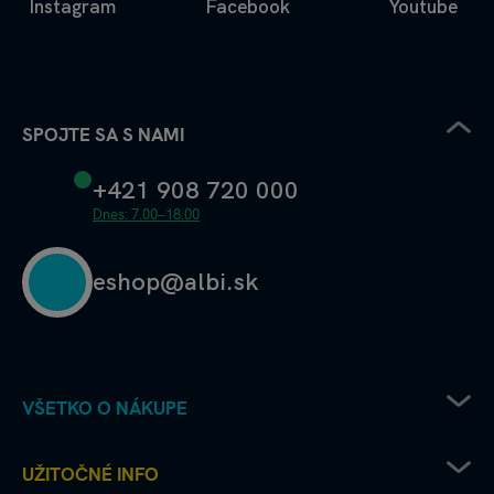
Instagram
Facebook
Youtube
SPOJTE SA S NAMI
+421 908 720 000
Dnes: 7.00–18.00
eshop@albi.sk
VŠETKO O NÁKUPE
Pravidlá uplatňovania zľavových kódov
UŽITOČNÉ INFO
Recenzie a hodnotenia - ako to chodí u nás