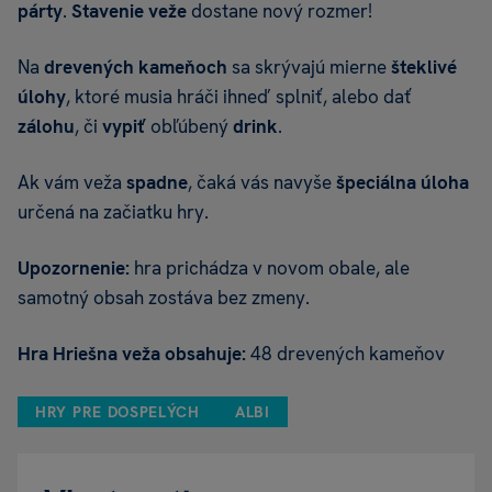
párty
.
Stavenie veže
dostane nový rozmer!
Na
drevených kameňoch
sa skrývajú mierne
šteklivé
úlohy
, ktoré musia hráči ihneď splniť, alebo dať
zálohu
, či
vypiť
obľúbený
drink
.
Ak vám veža
spadne
, čaká vás navyše
špeciálna úloha
určená na začiatku hry.
Upozornenie:
hra prichádza v novom obale, ale
samotný obsah zostáva bez zmeny.
Hra Hriešna veža obsahuje:
48 drevených kameňov
HRY PRE DOSPELÝCH
ALBI