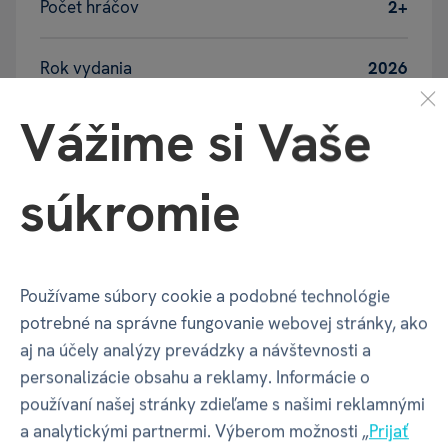
Počet hráčov
2+
Rok vydania
2026
Vážime si Vaše
Vek
18+
súkromie
Balenie produktu
Používame súbory cookie a podobné technológie
Šírka balenia
70 mm
potrebné na správne fungovanie webovej stránky, ako
aj na účely analýzy prevádzky a návštevnosti a
Hĺbka balenia
70 mm
personalizácie obsahu a reklamy. Informácie o
používaní našej stránky zdieľame s našimi reklamnými
Výška balenia
205 mm
a analytickými partnermi. Výberom možnosti „
Prijať