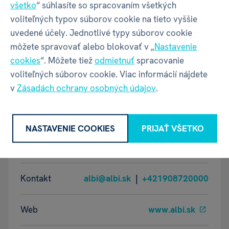
všetko
“ súhlasíte so spracovaním všetkých
Váha balenia
385 g
voliteľných typov súborov cookie na tieto vyššie
uvedené účely. Jednotlivé typy súborov cookie
môžete spravovať alebo blokovať v „
Nastavenie
GPSR - Výrobca
cookies
“. Môžete tiež
odmietnuť
spracovanie
voliteľných súborov cookie. Viac informácií nájdete
v
Zásadách ochrany osobných údajov
.
Název
ALBI s.r.o.
NASTAVENIE COOKIES
PRIJAŤ VŠETKO
Adresa
Oravská ulica 8557/22 | Žilina |
01001 | Slovensko
Kontakt
albi@albi.sk
|
+421908720000
Web
www.albi.sk