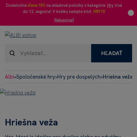
Dodatočná
zľava 15%
na skladové položky z kategórie
Hry
trvá
do 12. augusta! V košíku zadajte kód:
HRY15
Nakupovať
HĽADAŤ
Albi
Spoločenské hry
Hry pre dospelých
Hriešna veža
>
>
>
Hriešna veža