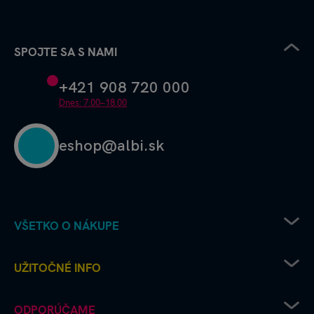
SPOJTE SA S NAMI
+421 908 720 000
Dnes: 7.00–18.00
eshop@albi.sk
VŠETKO O NÁKUPE
Pravidlá uplatňovania zľavových kódov
UŽITOČNÉ INFO
Recenzie a hodnotenia - ako to chodí u nás
Albi predajne
Kariéra v Albi
ODPORÚČAME
Ako vrátim či reklamujem tovar