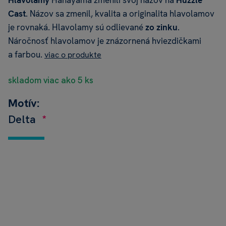
Hlavolamy
Hanayama zmenili svoj názov na
Huzzle
Cast
. Názov sa zmenil, kvalita a originalita hlavolamov
je rovnaká. Hlavolamy sú odlievané
zo zinku
.
Náročnosť hlavolamov je znázornená hviezdičkami
a farbou.
viac o produkte
skladom viac ako 5 ks
Motív:
Delta