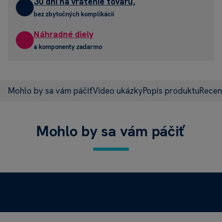
30 dní na vrátenie tovaru,
bez zbytočných komplikácií
Náhradné diely
a komponenty zadarmo
Mohlo by sa vám páčiť
Video ukázky
Popis produktu
Recen
Mohlo by sa vám páčiť