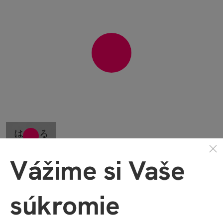
Vážime si Vaše
Množstvo ďalších videí nájdete na našom
YouTube kanáli
!
súkromie