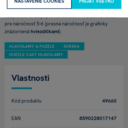
NASTAVENIE COOKIES
PRIJAŤ VŠETKO
Náročnosť
hlavolamu je rozlíšená
f
arbou
krabičky,
kedy biela farba je pre náročnosť 1-4 a čierna farba
pre náročnosť 5-6 (presná náročnosť je graficky
znázornená
hviezdičkami
).
HLAVOLAMY A PUZZLE
EUREKA
HUZZLE CAST HLAVOLAMY
Vlastnosti
Kód produktu
49660
EAN
8590228017147