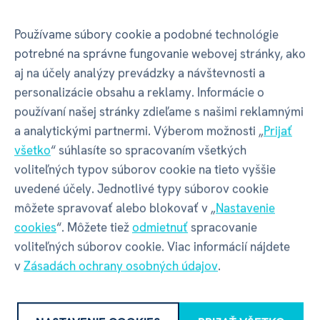
Huzzle Cast - Delta 3/6
Používame súbory cookie a podobné technológie
potrebné na správne fungovanie webovej stránky, ako
aj na účely analýzy prevádzky a návštevnosti a
Hlavolamy
Hanayama menia
svoj
názov na Huzzle
personalizácie obsahu a reklamy. Informácie o
Cast
. Názov sa mení, avšak obsah ostáva rovnaký.
používaní našej stránky zdieľame s našimi reklamnými
Kvalita aj originalita hlavolamov je zachovaná.
a analytickými partnermi. Výberom možnosti „
Prijať
všetko
“ súhlasíte so spracovaním všetkých
Hlavolamy
Huzzle Cast
sú v špeciálne navrhnutých
voliteľných typov súborov cookie na tieto vyššie
formách odlievany
zo zinku
. Zinok je odľahčený a jeho
uvedené účely. Jednotlivé typy súborov cookie
precízna povrchová úprava priťahuje oko každého
môžete spravovať alebo blokovať v „
Nastavenie
riešiteľa.
cookies
“. Môžete tiež
odmietnuť
spracovanie
Kovové hlavolamy Huzzle Cast sú vyrábané
voliteľných súborov cookie. Viac informácií nájdete
vo
veľkosti
, ktorá padne akurát
do ruky
.
v
Zásadách ochrany osobných údajov
.
Riešení hlavolamov je príjemnou zábavou. Zabavíte
tým nielen ruke, ale aj hlavu.