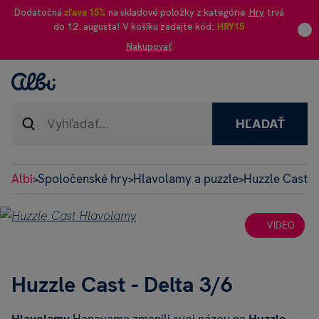
Dodatočná
zľava 15%
na skladové položky z kategórie
Hry
trvá
do 12. augusta! V košíku zadajte kód:
HRY15
Nakupovať
HĽADAŤ
Albi
Spoločenské hry
Hlavolamy a puzzle
Huzzle Cast 
>
>
>
VIDEO
Huzzle Cast - Delta 3/6