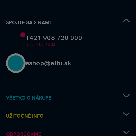
SPOJTE SA S NAMI
+421 908 720 000
Dnes: 7.00–18.00
eshop@albi.sk
VŠETKO O NÁKUPE
Pravidlá uplatňovania zľavových kódov
UŽITOČNÉ INFO
Recenzie a hodnotenia - ako to chodí u nás
Albi predajne
Kariéra v Albi
ODPORÚČAME
Ako vrátim či reklamujem tovar