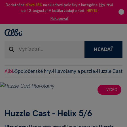
Dodatočná
zľava 15%
na skladové položky z kategórie
Hry
trvá
do 12. augusta! V košíku zadajte kód:
HRY15
Nakupovať
HĽADAŤ
Albi
Spoločenské hry
Hlavolamy a puzzle
Huzzle Cast 
>
>
>
VIDEO
Huzzle Cast - Helix 5/6