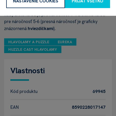
NASTAVENIE COOKIES
PRIJAŤ VŠETKO
Náročnosť
hlavolamu je rozlíšená
f
arbou
krabičky,
kedy biela farba je pre náročnosť 1-4 a čierna farba
pre náročnosť 5-6 (presná náročnosť je graficky
znázornená
hviezdičkami
).
HLAVOLAMY A PUZZLE
EUREKA
HUZZLE CAST HLAVOLAMY
Vlastnosti
Kód produktu
69945
EAN
8590228017147