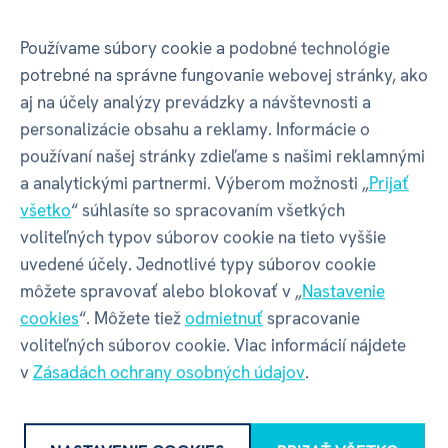
Huzzle Cast - Helix 5/6
Používame súbory cookie a podobné technológie
potrebné na správne fungovanie webovej stránky, ako
aj na účely analýzy prevádzky a návštevnosti a
Hlavolamy
Hanayama menia
svoj
názov na Huzzle
personalizácie obsahu a reklamy. Informácie o
Cast
. Názov sa mení, avšak obsah ostáva rovnaký.
používaní našej stránky zdieľame s našimi reklamnými
Kvalita aj originalita hlavolamov je zachovaná.
a analytickými partnermi. Výberom možnosti „
Prijať
všetko
“ súhlasíte so spracovaním všetkých
Hlavolamy
Huzzle Cast
sú v špeciálne navrhnutých
voliteľných typov súborov cookie na tieto vyššie
formách odlievany
zo zinku
. Zinok je odľahčený a jeho
uvedené účely. Jednotlivé typy súborov cookie
precízna povrchová úprava priťahuje oko každého
môžete spravovať alebo blokovať v „
Nastavenie
riešiteľa.
cookies
“. Môžete tiež
odmietnuť
spracovanie
Kovové hlavolamy Huzzle Cast sú vyrábané
voliteľných súborov cookie. Viac informácií nájdete
vo
veľkosti
, ktorá padne akurát
do ruky
.
v
Zásadách ochrany osobných údajov
.
Riešení hlavolamov je príjemnou zábavou. Zabavíte
tým nielen ruke, ale aj hlavu.