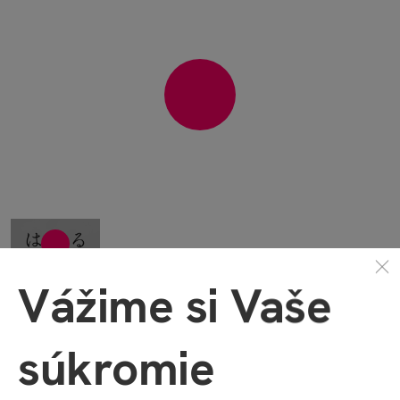
Vážime si Vaše
Množstvo ďalších videí nájdete na našom
YouTube kanáli
!
súkromie