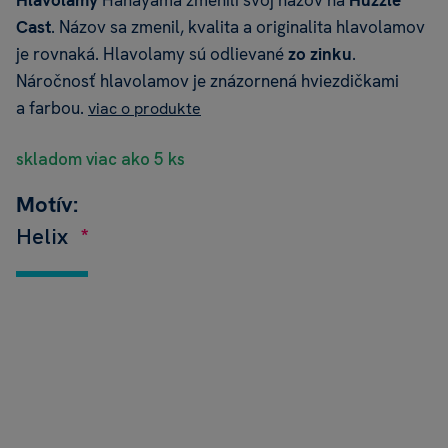
Hlavolamy
Hanayama zmenili svoj názov na
Huzzle
Cast
. Názov sa zmenil, kvalita a originalita hlavolamov
je rovnaká. Hlavolamy sú odlievané
zo zinku
.
Náročnosť hlavolamov je znázornená hviezdičkami
a farbou.
viac o produkte
skladom viac ako 5 ks
Motív:
Helix