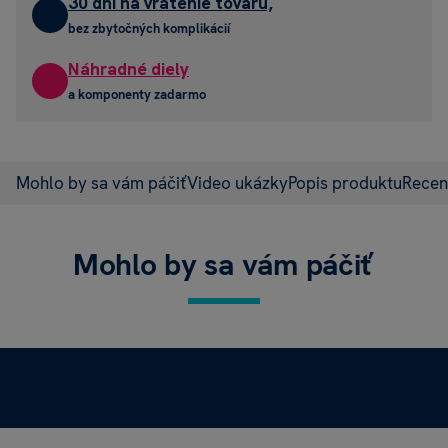
30 dní na vrátenie tovaru,
bez zbytočných komplikácií
Náhradné diely
a komponenty zadarmo
Mohlo by sa vám páčiť
Video ukázky
Popis produktu
Recen
Mohlo by sa vám páčiť