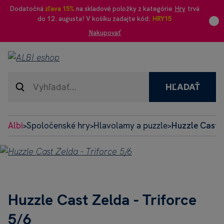
Dodatočná
zľava 15%
na skladové položky z kategórie
Hry
trvá
do 12. augusta! V košíku zadajte kód:
HRY15
Nakupovať
HĽADAŤ
Albi
Spoločenské hry
Hlavolamy a puzzle
Huzzle Cast Z
>
>
>
Huzzle Cast Zelda - Triforce
5/6