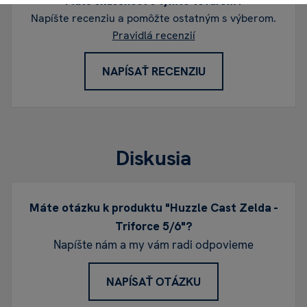
Máte skúsenosť s týmto tovarom?
Napíšte recenziu a pomôžte ostatným s výberom.
Pravidlá recenzií
NAPÍSAŤ RECENZIU
Diskusia
Máte otázku k produktu "Huzzle Cast Zelda -
Triforce 5/6"?
Napíšte nám a my vám radi odpovieme
NAPÍSAŤ OTÁZKU