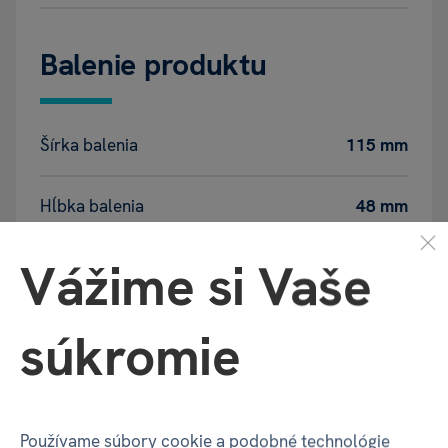
Balenie produktu
Šírka balenia
115 mm
Hĺbka balenia
48 mm
Vážime si Vaše
Výška balenia
118 mm
Váha balenia
142 g
súkromie
GPSR - Výrobca
Používame súbory cookie a podobné technológie