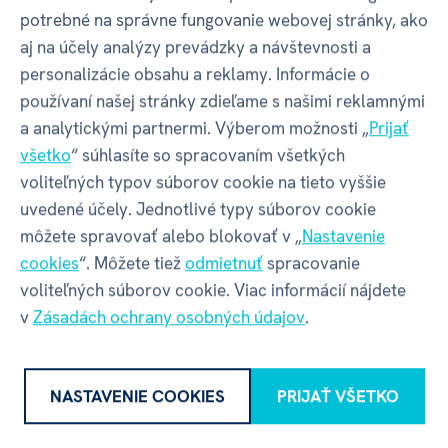
potrebné na správne fungovanie webovej stránky, ako
aj na účely analýzy prevádzky a návštevnosti a
Název
Eureka BVBA
personalizácie obsahu a reklamy. Informácie o
používaní našej stránky zdieľame s našimi reklamnými
Adresa
Maanstraat 7B | Mechelen | 2800 |
a analytickými partnermi. Výberom možnosti „
Prijať
Belgicko
všetko
“ súhlasíte so spracovaním všetkých
voliteľných typov súborov cookie na tieto vyššie
Kontakt
info@eureka-puzzle.eu
|
uvedené účely. Jednotlivé typy súborov cookie
+32 (0)15 43 08 43
môžete spravovať alebo blokovať v „
Nastavenie
cookies
“. Môžete tiež
odmietnuť
spracovanie
voliteľných súborov cookie. Viac informácií nájdete
v
Zásadách ochrany osobných údajov
.
Recenzia
NASTAVENIE COOKIES
PRIJAŤ VŠETKO