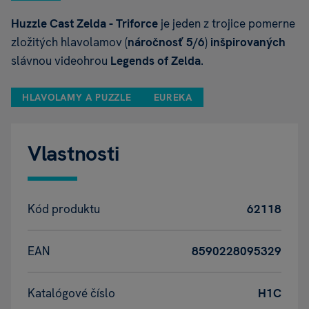
Huzzle Cast Zelda - Triforce
je jeden
z trojice pomerne
zložitých hlavolamov (
náročnosť 5/6
)
inšpirovaných
slávnou videohrou
Legends of Zelda
.
HLAVOLAMY A PUZZLE
EUREKA
Vlastnosti
Kód produktu
62118
EAN
8590228095329
Katalógové číslo
H1C