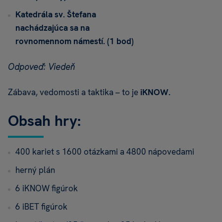
Katedrála sv. Štefana
nachádzajúca sa na
rovnomennom námestí. (1 bod)
Odpoveď: Viedeň
Zábava, vedomosti a taktika – to je
iKNOW.
Obsah hry:
400 kariet s 1600 otázkami a 4800 nápovedami
herný plán
6 iKNOW figúrok
6 iBET figúrok