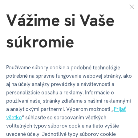
herné žetóny (25 čiernych a 25 bielych)
Vážime si Vaše
1 priehľadný žetón na označenie kategórie,
pravidlá v slovenčine
súkromie
parametre produktU:
Rozmery krabice:
21,8 cm x 7,8 cm x 21,8 cm
Používame súbory cookie a podobné technológie
potrebné na správne fungovanie webovej stránky, ako
KVÍZOVÉ HRY
ALBI
aj na účely analýzy prevádzky a návštevnosti a
personalizácie obsahu a reklamy. Informácie o
používaní našej stránky zdieľame s našimi reklamnými
Vlastnosti
a analytickými partnermi. Výberom možnosti „
Prijať
všetko
“ súhlasíte so spracovaním všetkých
voliteľných typov súborov cookie na tieto vyššie
Kód produktu
12488
uvedené účely. Jednotlivé typy súborov cookie