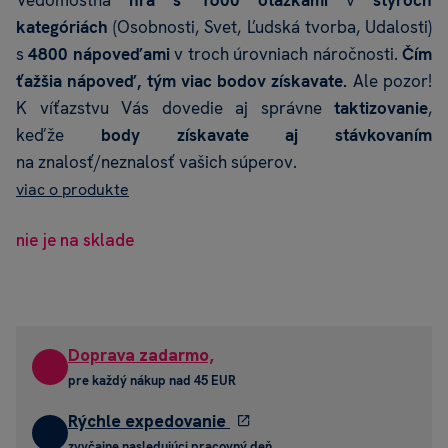
Vedomostná
hra s 1600 otázkami
v
štyroch
kategóriách
(Osobnosti, Svet, Ľudská tvorba, Udalosti)
s
4800 nápoveďami
v troch úrovniach náročnosti.
Čím
ťažšia nápoveď, tým viac bodov získavate.
Ale pozor!
K víťazstvu Vás dovedie aj správne
taktizovanie
,
keďže
body získavate aj stávkovaním
na znalosť/neznalosť vašich súperov.
viac o produkte
nie je na sklade
Doprava zadarmo,
pre každý nákup nad 45 EUR
Rýchle expedovanie
zvyčajne nasledujúci pracovný deň