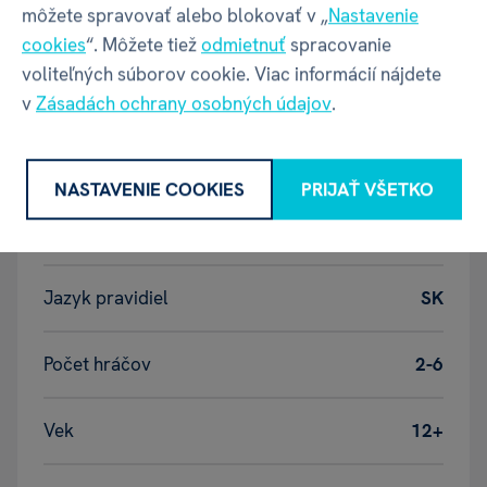
môžete spravovať alebo blokovať v „
Nastavenie
EAN
8590228022066
cookies
“. Môžete tiež
odmietnuť
spracovanie
voliteľných súborov cookie. Viac informácií nájdete
Katalógové číslo
E73
v
Zásadách ochrany osobných údajov
.
Doba hrania
45+
NASTAVENIE COOKIES
PRIJAŤ VŠETKO
Jazyk hry
SK
Jazyk pravidiel
SK
Počet hráčov
2-6
Vek
12+