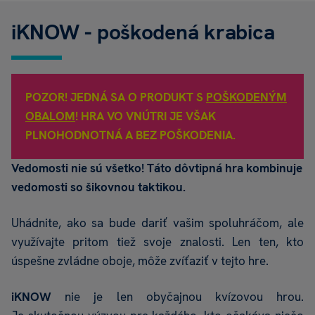
iKNOW - poškodená krabica
POZOR! JEDNÁ SA O PRODUKT S
POŠKODENÝM
OBALOM
! HRA VO VNÚTRI JE VŠAK
PLNOHODNOTNÁ A BEZ POŠKODENIA.
Vedomosti nie sú všetko! Táto dôvtipná hra kombinuje
vedomosti so šikovnou taktikou.
Uhádnite, ako sa bude dariť vašim spoluhráčom, ale
využívajte pritom tiež svoje znalosti. Len ten, kto
úspešne zvládne oboje, môže zvíťaziť v tejto hre.
iKNOW
nie je len obyčajnou kvízovou hrou.