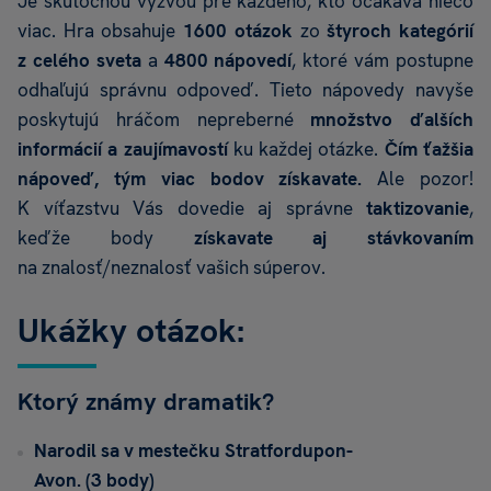
Je skutočnou výzvou pre každého, kto očakáva niečo
viac. Hra obsahuje
1600 otázok
zo
štyroch kategórií
z celého sveta
a
4800 nápovedí
, ktoré vám postupne
odhaľujú správnu odpoveď. Tieto nápovedy navyše
poskytujú hráčom nepreberné
množstvo ďalších
informácií a zaujímavostí
ku každej otázke.
Čím ťažšia
nápoveď, tým viac bodov získavate.
Ale pozor!
K víťazstvu Vás dovedie aj správne
taktizovanie
,
keďže body
získavate aj stávkovaním
na znalosť/neznalosť vašich súperov.
Ukážky otázok:
Ktorý známy dramatik?
Narodil sa v mestečku Stratfordupon-
Avon. (3 body)