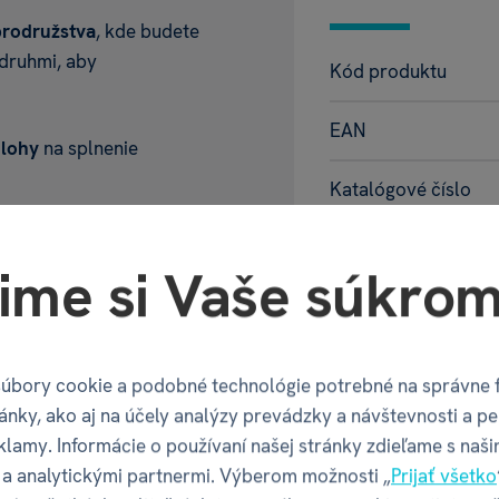
rodružstva
, kde budete
druhmi, aby
Kód produktu
EAN
úlohy
na splnenie
Katalógové číslo
ráčov
a skvele sa hodí
Doba hrania
. Bez ohľadu na vek sa
ime si Vaše súkrom
8 rokov
. dávku
Herné mechanizmy
Jazyk hry
te ponoriť do akcie.
úbory cookie a podobné technológie potrebné na správne 
ánky, ako aj na účely analýzy prevádzky a návštevnosti a pe
Jazyk pravidiel
s výzvami, 1 kartu
klamy. Informácie o používaní našej stránky zdieľame s naši
anky, 1 vylúpávací list
a analytickými partnermi. Výberom možnosti „
Prijať všetko
Počet hráčov