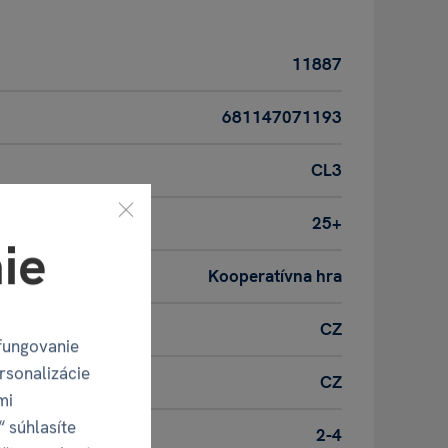
11887
681147071193
CL3
25+
ie
Kooperatívna hra
CZ
fungovanie
rsonalizácie
CZ
mi
“ súhlasíte
2-4