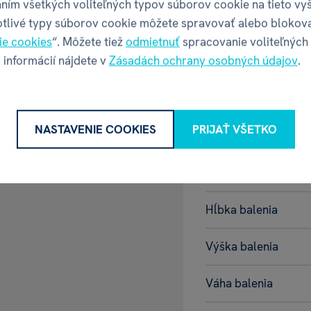
ním všetkých voliteľných typov súborov cookie na tieto vy
otlivé typy súborov cookie môžete spravovať alebo blokov
Rok vydania
ie cookies
“. Môžete tiež
odmietnuť
spracovanie voliteľných
 Game
(prečítajte si
 informácií nájdete v
Zásadách ochrany osobných údajov
.
Vek
Balenie pr
NASTAVENIE COOKIES
PRIJAŤ VŠETKO
043 GR Amsterdam, Nizozemsko,
Šírka balenia
Hĺbka balenia
Výška balenia
Váha balenia