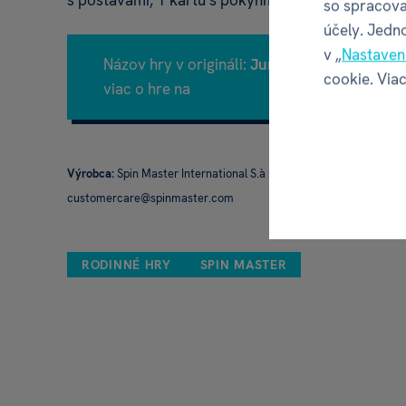
s postavami, 1 kartu s pokynmi.
so spracova
účely. Jedn
v „
Nastaven
Názov hry v origináli:
Jumanji: Jumbo Card
cookie. Viac
viac o hre na
Boardgamegeek.com
)
Výrobca:
Spin Master International S.à r.l. Kingsfordweg 151, 1
customercare@spinmaster.com
RODINNÉ HRY
SPIN MASTER