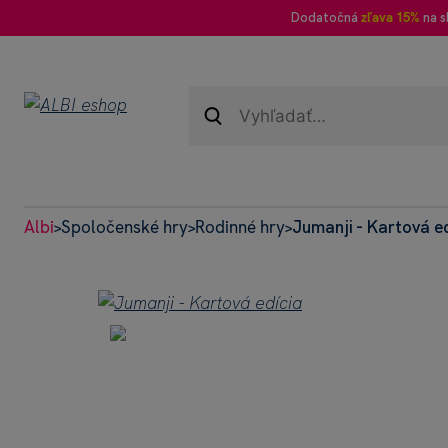
Dodatočná
zľava 15%
na s
Albi
Spoločenské hry
Rodinné hry
Jumanji - Kartová e
>
>
>