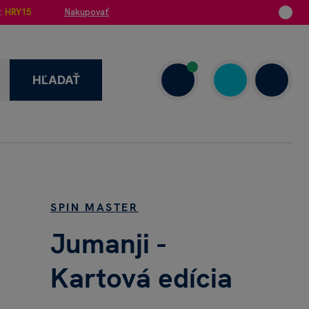
:
HRY15
Nakupovať
HĽADAŤ
enzie
+421 908 720 000
Dnes: 7.00–18.00
SPIN MASTER
Jumanji -
Kartová edícia