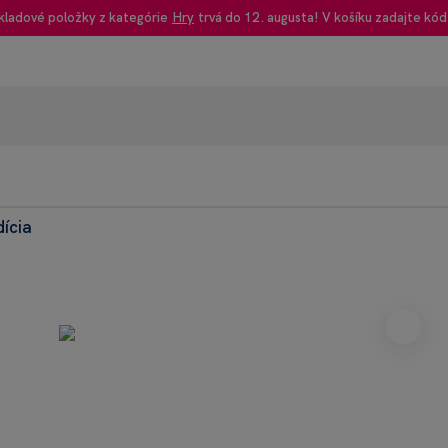
kladové položky z kategórie
Hry
trvá do 12. augusta! V košíku zadajte kód
dícia
95% rec
Heureka