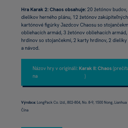
Hra Karak 2: Chaos obsahuje:
20 ​​žetónov budov,
dielikov herného plánu, 12 žetónov zakúpiteľnýc
kartónové figúrky Jazdcov Chaosu so stojančekm
obliehacích armád, 3 žetónov obliehacích armád,
hrdinov so stojančekmi, 2 karty hrdinov, 2 dieliky
a návod.
Názov hry v origináli:
Karak II: Chaos
(prečít
na
Boardgamegeek.com
)
Výrobca:
LongPack Co. Ltd., 802-804, No. 8-9, 1500 Nong, Lianhu
Čína