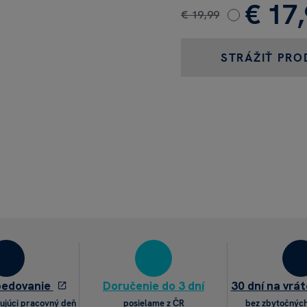
€ 17
€ 19,99
STRÁŽIŤ PRO
pedovanie
Doručenie do 3 dní
30 dní na vrát
ujúci pracovný deň
posielame z ČR
bez zbytočných