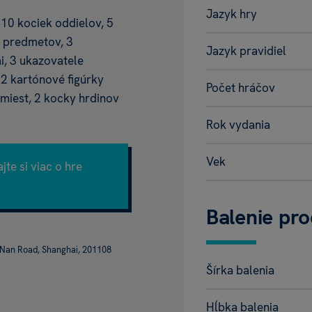
Jazyk hry
 10 kociek oddielov, 5
h predmetov, 3
Jazyk pravidiel
i, 3 ukazovatele
 2 kartónové figúrky
Počet hráčov
 miest, 2 kocky hrdinov
Rok vydania
Vek
ajte si viac o hre
Balenie pr
a Nan Road, Shanghai, 201108
Šírka balenia
Hĺbka balenia