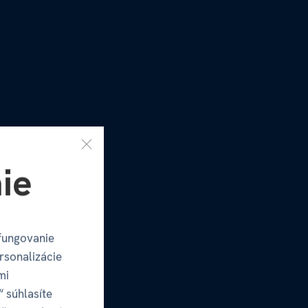
ie
fungovanie
rsonalizácie
mi
“ súhlasíte