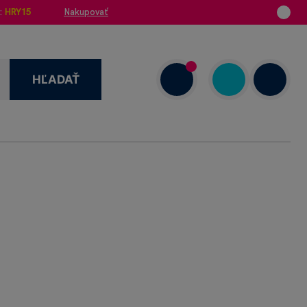
:
HRY15
Nakupovať
HĽADAŤ
enzie
+421 908 720 000
Dnes: 7.00–18.00