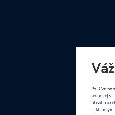
Váž
Používame s
webovej str
obsahu a re
reklamnými 