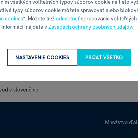
ním všetkých voliteľných typov súborov cookie na tieto vy
otlivé typy súborov cookie môžete spravovať alebo blokov
ie cookies
“. Môžete tiež
odmietnuť
spracovanie voliteľných
 informácií nájdete v
Zásadách ochrany osobných údajov
.
NASTAVENIE COOKIES
PRIJAŤ VŠETKO
ávod
ávod v slovenčine
Množstvo ďalš