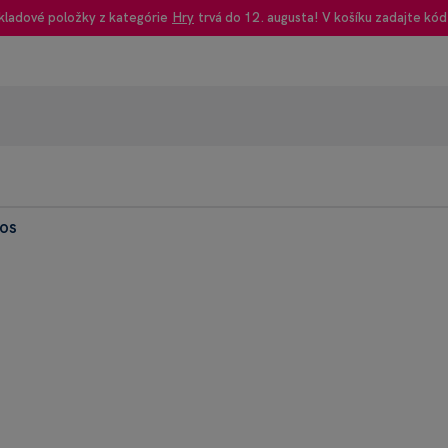
kladové položky z kategórie
Hry
trvá do 12. augusta! V košíku zadajte kód
os
95% rec
Heureka