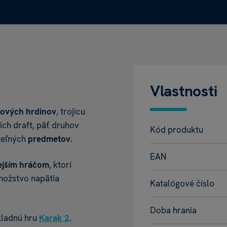
Vlastnosti
ových hrdinov
, trojicu
ich draft, päť druhov
Kód produktu
teľných
predmetov
.
EAN
ejším hráčom
, ktorí
množstvo napätia
Katalógové číslo
Doba hrania
kladnú hru
Karak 2
.