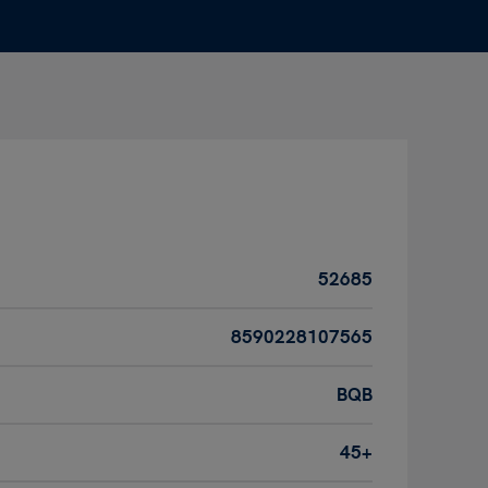
52685
8590228107565
BQB
45+