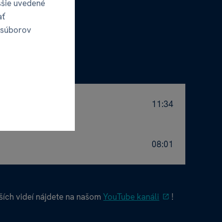
ššie uvedené
ať
 súborov
11:34
08:01
ích videí nájdete na našom
YouTube kanáli
!