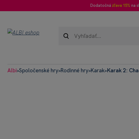
Dodatočná
zľava 15%
na s
Albi
Spoločenské hry
Rodinné hry
Karak
Karak 2: Cha
>
>
>
>