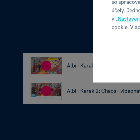
so spracova
účely. Jedn
v „
Nastaven
cookie. Viac
Albi - Karak 2: Chaos - videon
Albi - Karak 2: Chaos - videon