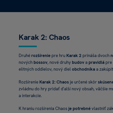
Karak 2: Chaos
Druhé
rozšírenie
pre hru
Karak 2
prináša dvoch
n
nových
bossov
, nové druhy
budov
a
pravidlá
pre 
elitných oddielov, nový diel
obchodníka
a zakúpi
Rozšírenie
Karak 2: Chaos
je určené skôr
skúsen
zvládnu do hry pridať ďalší nový obsah, väčšie 
a interakcie.
K hraniu rozšírenia Chaos
je potrebné
vlastniť zá