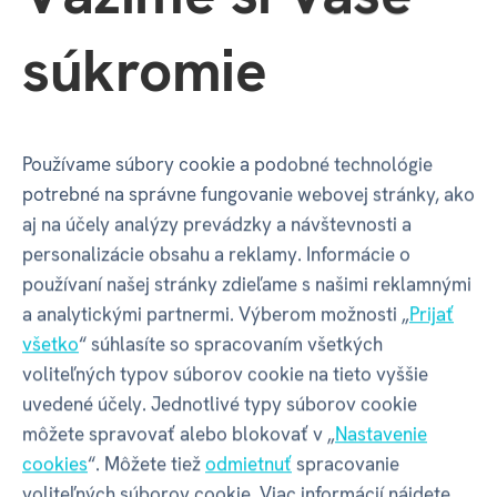
súkromie
Výška balenia
105 mm
Váha balenia
435 g
Používame súbory cookie a podobné technológie
potrebné na správne fungovanie webovej stránky, ako
GPSR - Výrobca
aj na účely analýzy prevádzky a návštevnosti a
personalizácie obsahu a reklamy. Informácie o
používaní našej stránky zdieľame s našimi reklamnými
Název
DELAB, s.r.o.
a analytickými partnermi. Výberom možnosti „
Prijať
všetko
“ súhlasíte so spracovaním všetkých
Adresa
Železničná 1534 | Senica |
voliteľných typov súborov cookie na tieto vyššie
90501 | Slovensko
uvedené účely. Jednotlivé typy súborov cookie
môžete spravovať alebo blokovať v „
Nastavenie
cookies
“. Môžete tiež
odmietnuť
spracovanie
Obchodní
53548256
voliteľných súborov cookie. Viac informácií nájdete