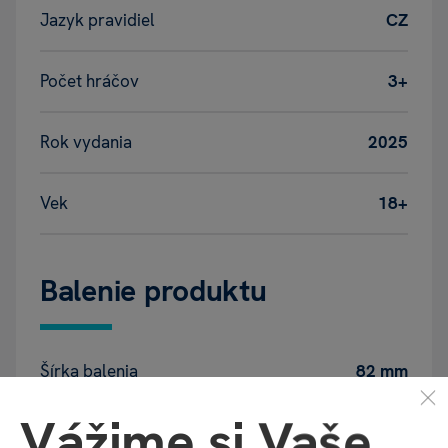
Jazyk pravidiel
CZ
Počet hráčov
3+
Rok vydania
2025
Vek
18+
Balenie produktu
Šírka balenia
82 mm
Vážime si Vaše
Hĺbka balenia
73 mm