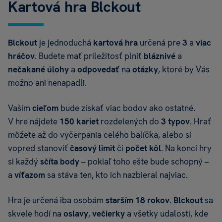
Kartová hra Blckout
Blckout
je jednoduchá
kartová hra
určená pre
3
a
viac
hráčov
. Budete mať príležitosť plniť
bláznivé
a
nečakané
úlohy
a
odpovedať
na
otázky
, ktoré by Vás
možno ani nenapadli.
Vaším
cieľom
bude získať viac bodov ako ostatné.
V hre nájdete
150 kariet
rozdelených do
3 typov
. Hrať
môžete až do vyčerpania celého balíčka, alebo si
vopred stanoviť
časový limit
či
počet kôl
. Na konci hry
si každý
sčíta body
– pokiaľ toho ešte bude schopný –
a
víťazom
sa stáva ten, kto ich nazbieral najviac.
Hra je určená iba osobám
s
tarším 18 rokov
.
B
lckout
sa
skvele hodí na
oslavy
,
večierky
a všetky udalosti, kde