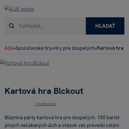
HĽADAŤ
Albi
Spoločenské hry
Hry pre dospelých
Kartová hra B
>
>
>
Kartová hra Blckout
1 hodnocení
Bláznivá párty kartová hra pre dospelých. 150 kariet
plných nečakaných úloh a otázok vás prevedú celým