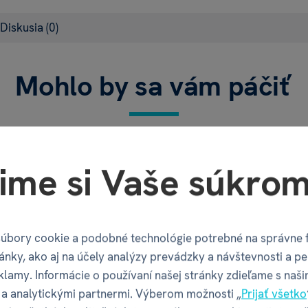
Diskusia
(0)
Mohlo by sa vám páčiť
ime si Vaše súkrom
Vlastnosti
úbory cookie a podobné technológie potrebné na správne 
ánky, ako aj na účely analýzy prevádzky a návštevnosti a pe
klamy. Informácie o používaní našej stránky zdieľame s naši
 Produkt neobsahuje
Kód produktu
a analytickými partnermi. Výberom možnosti „
Prijať všetko