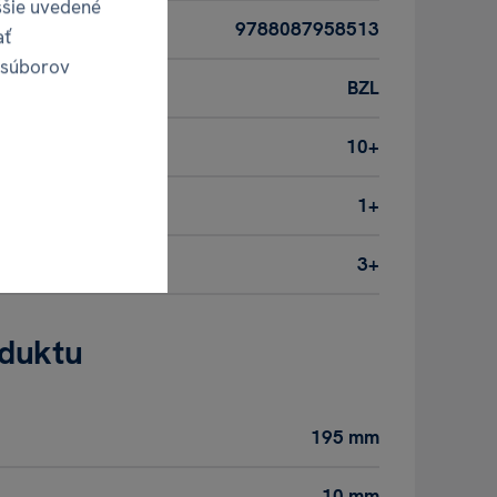
ššie uvedené
9788087958513
ať
 súborov
BZL
10+
1+
3+
oduktu
195 mm
10 mm