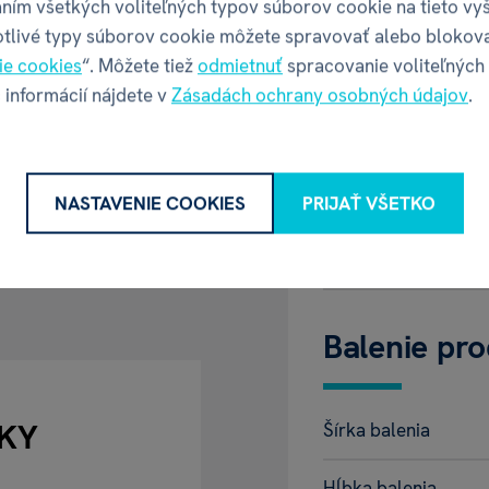
ním všetkých voliteľných typov súborov cookie na tieto vy
EAN
elné čtení
zabaví děti již
otlivé typy súborov cookie môžete spravovať alebo blokov
nou celkem
12
ie cookies
“. Môžete tiež
odmietnuť
spracovanie voliteľných
Katalógové číslo
y zvířátek i jejich
 informácií nájdete v
Zásadách ochrany osobných údajov
.
Doba hrania
ti hledat jednotlivá
Počet hráčov
NASTAVENIE COOKIES
PRIJAŤ VŠETKO
Vek
textů
.
Balenie pr
KY
Šírka balenia
Hĺbka balenia