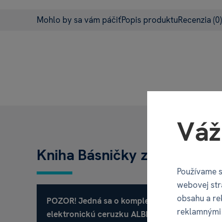
Mohlo by sa vám páčiť
Popis produktu
Recenzia
(0)
Váž
Kniha Básničky z lesa CZ
Používame s
webovej str
obsahu a re
POZOR! Jedná sa o kompletne český produkt!
reklamnými 
elektronickú ceruzku ALBI.