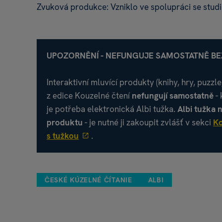
Zvuková produkce: Vzniklo ve spolupráci se stu
UPOZORNĚNÍ - NEFUNGUJE SAMOSTATNĚ BEZ
Interaktivní mluvící produkty (knihy, hry, puzzl
z edice Kouzelné čtení
nefungují samostatně
- 
je potřeba elektronická Albi tužka.
Albi tužka 
produktu
- je nutné ji zakoupit zvlášť v sekci
Ko
s tužkou
.
ČESKÉ KÚZELNÉ ČÍTANIE
ALBI