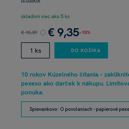
produkte
skladom viac ako 5 ks
€ 9,35
€ 10,39
−10%
DO KOŠÍKA
10 rokov Kúzelného čítania - zakliknit
pexeso ako darček k nákupu. Limitov
ponuka.
Spievankovo: O povolaniach - papierové pex