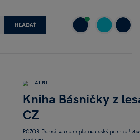
HĽADAŤ
1 908 720 000
7.00–18.00
ALBI
Kniha Básničky z les
CZ
POZOR! Jedná sa o kompletne český produkt!
via