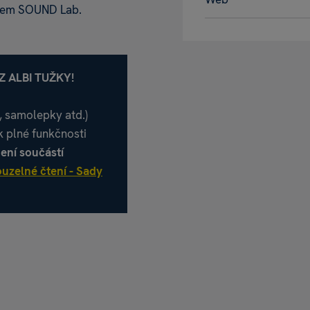
diem SOUND Lab.
 ALBI TUŽKY!
e, samolepky atd.)
k plné funkčnosti
není součástí
uzelné čtení - Sady