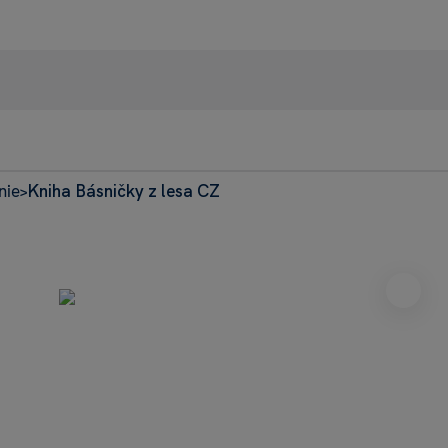
nie
Kniha Básničky z lesa CZ
95% recenzie
>
+42
Heureka
Dnes: 