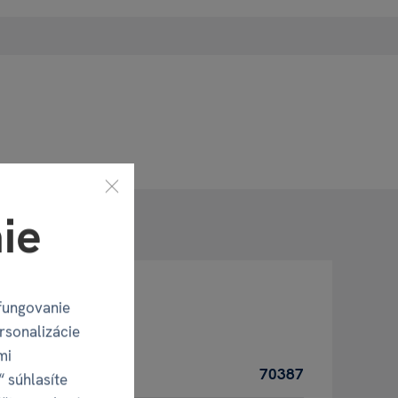
ie
fungovanie
rsonalizácie
mi
70387
“ súhlasíte