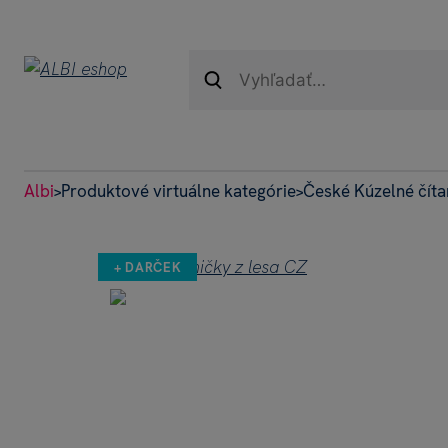
Albi
Produktové virtuálne kategórie
České Kúzelné číta
>
>
+ DARČEK