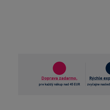
Doprava zadarmo,
Rýchle ex
pre každý nákup nad 45 EUR
zvyčajne nasled