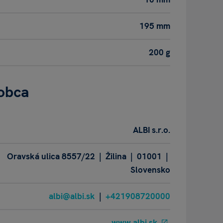
195 mm
200 g
obca
ALBI s.r.o.
Oravská ulica 8557/22 | Žilina | 01001 |
Slovensko
albi@albi.sk
|
+421908720000
www.albi.sk