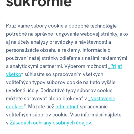
súkromie
samostatně
- k plné funkčnosti je potřeba
elektronická Albi tužka.
Albi tužka není součástí
produktu
- je nutné ji zakoupit zvlášť
Používame súbory cookie a podobné technológie
v sekci
Kouzelné čtení - Sady s tužkou
.
potrebné na správne fungovanie webovej stránky, ako
aj na účely analýzy prevádzky a návštevnosti a
ČESKÉ KÚZELNÉ ČÍTANIE
personalizácie obsahu a reklamy. Informácie o
používaní našej stránky zdieľame s našimi reklamnými
a analytickými partnermi. Výberom možnosti „
Prijať
Vlastnosti
všetko
“ súhlasíte so spracovaním všetkých
voliteľných typov súborov cookie na tieto vyššie
uvedené účely. Jednotlivé typy súborov cookie
Kód produktu
72723
môžete spravovať alebo blokovať v „
Nastavenie
cookies
“. Môžete tiež
odmietnuť
spracovanie
voliteľných súborov cookie. Viac informácií nájdete
EAN
9788087958483
v
Zásadách ochrany osobných údajov
.
Katalógové číslo
ZV3