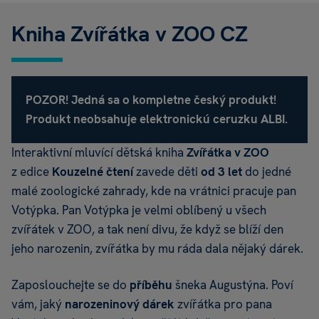
Kniha Zvířátka v ZOO CZ
POZOR! Jedná sa o kompletne český produkt!
Produkt neobsahuje elektronickú ceruzku ALBI.
Interaktivní mluvící dětská kniha
Zvířátka v ZOO
z edice
Kouzelné čtení
zavede děti
od 3 let
do jedné
malé zoologické zahrady, kde na vrátnici pracuje pan
Votýpka. Pan Votýpka je velmi oblíbený u všech
zvířátek v ZOO, a tak není divu, že když se blíží den
jeho narozenin, zvířátka by mu ráda dala nějaký dárek.
Zaposlouchejte se do
příběhu
šneka Augustýna. Poví
vám, jaký
narozeninový dárek
zvířátka pro pana