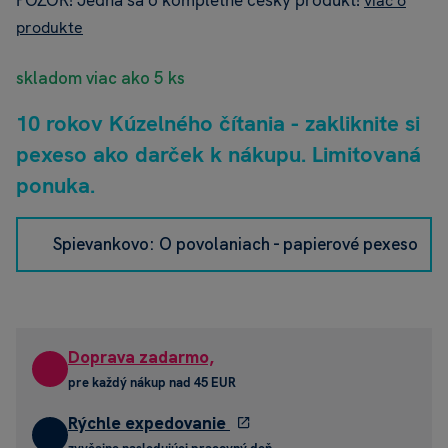
POZOR! Jedná sa o kompletne český produkt!
viac o
produkte
skladom viac ako 5 ks
10 rokov Kúzelného čítania - zakliknite si
pexeso ako darček k nákupu. Limitovaná
ponuka.
Spievankovo: O povolaniach - papierové pexeso
Doprava zadarmo,
pre každý nákup nad 45 EUR
Rýchle expedovanie