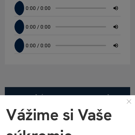
UPOZORNĚNÍ - NEFUNGUJE SAMOSTATNĚ BEZ
ALBI TUŽKY!
Vážime si Vaše
Interaktivní mluvící produkty (knihy, hry, puzzle,
samolepky atd.) z edice Kouzelné čtení
nefungují