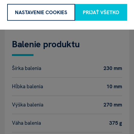
NASTAVENIE COOKIES
PRIJAŤ VŠETKO
Vek
3+
Balenie produktu
Šírka balenia
230 mm
Hĺbka balenia
10 mm
Výška balenia
270 mm
Váha balenia
375 g