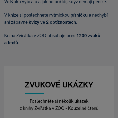
Votýpku vybrala a jak ho pořídí, když nemají peníze.
V knize si poslechnete rytmickou
písničku
a nechybí
ani zábavné
kvízy
ve
2 obtížnostech
.
Kniha Zvířátka v ZOO obsahuje přes
1200 zvuků
a textů
.
ZVUKOVÉ UKÁZKY
Poslechněte si několik ukázek
z knihy Zvířátka v ZOO - Kouzelné čtení.