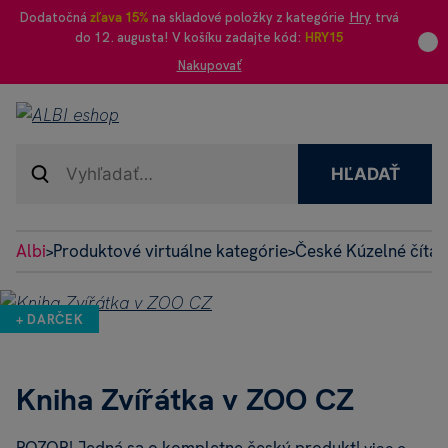
Dodatočná
zľava 15%
na skladové položky z kategórie
Hry
trvá
do 12. augusta! V košíku zadajte kód:
HRY15
Nakupovať
HĽADAŤ
Albi
Produktové virtuálne kategórie
České Kúzelné čítan
>
>
+ DARČEK
Kniha Zvířátka v ZOO CZ