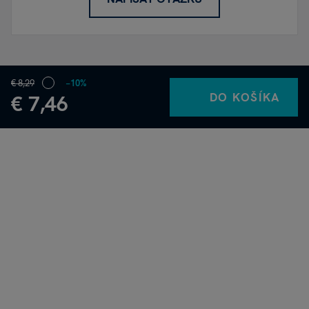
€ 8,29
−10%
DO KOŠÍKA
€ 7,46