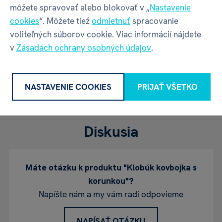
môžete spravovať alebo blokovať v „
Nastavenie
Máte skúsenosť s týmto tovarom?
cookies
“. Môžete tiež
odmietnuť
spracovanie
Napíšte recenziu a pomôžte ostatným s výberom.
voliteľných súborov cookie. Viac informácií nájdete
Pravidlá recenzií
v
Zásadách ochrany osobných údajov
.
NAPÍSAŤ RECENZIU
NASTAVENIE COOKIES
PRIJAŤ VŠETKO
Diskusia
Máte otázku k produktu "Klobúk kovbojka s
korunkou"?
Napíšte nám a my vám radi odpovieme
NAPÍSAŤ OTÁZKU