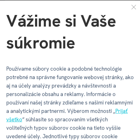
Vážime si Vaše
Název
ALBI s.r.o.
Adresa
Oravská ulica 8557/22 | Žilina |
súkromie
01001 | Slovensko
Kontakt
albi@albi.sk
|
+421908720000
Používame súbory cookie a podobné technológie
potrebné na správne fungovanie webovej stránky, ako
Web
www.albi.sk
aj na účely analýzy prevádzky a návštevnosti a
personalizácie obsahu a reklamy. Informácie o
používaní našej stránky zdieľame s našimi reklamnými
a analytickými partnermi. Výberom možnosti „
Prijať
všetko
“ súhlasíte so spracovaním všetkých
Recenzia
voliteľných typov súborov cookie na tieto vyššie
uvedené účely. Jednotlivé typy súborov cookie