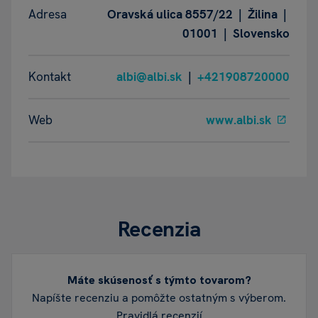
Adresa
Oravská ulica 8557/22 | Žilina |
01001 | Slovensko
Kontakt
albi@albi.sk
|
+421908720000
Web
www.albi.sk
Recenzia
Máte skúsenosť s týmto tovarom?
Napíšte recenziu a pomôžte ostatným s výberom.
Pravidlá recenzií