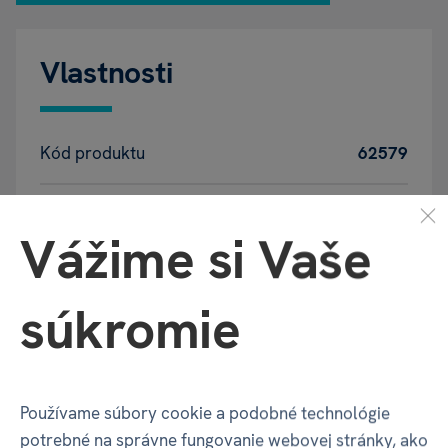
Vlastnosti
Kód produktu
62579
EAN
8590228093677
Vážime si Vaše
Katalógové číslo
A8J
súkromie
Veľkosť
4-6 rokov
Používame súbory cookie a podobné technológie
Balenie produktu
potrebné na správne fungovanie webovej stránky, ako