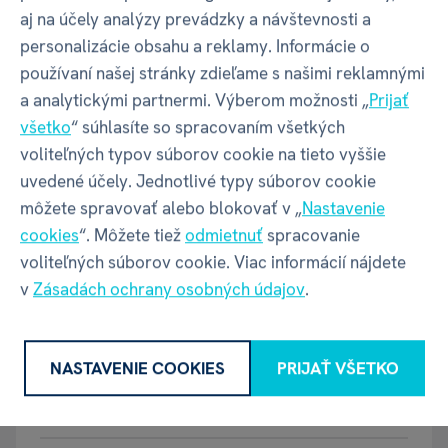
aj na účely analýzy prevádzky a návštevnosti a
personalizácie obsahu a reklamy. Informácie o
Šírka balenia
250 mm
používaní našej stránky zdieľame s našimi reklamnými
a analytickými partnermi. Výberom možnosti „
Prijať
Hĺbka balenia
40 mm
všetko
“ súhlasíte so spracovaním všetkých
voliteľných typov súborov cookie na tieto vyššie
Výška balenia
340 mm
uvedené účely. Jednotlivé typy súborov cookie
môžete spravovať alebo blokovať v „
Nastavenie
cookies
“. Môžete tiež
odmietnuť
spracovanie
Váha balenia
340 g
voliteľných súborov cookie. Viac informácií nájdete
v
Zásadách ochrany osobných údajov
.
GPSR - Výrobca
NASTAVENIE COOKIES
PRIJAŤ VŠETKO
Název
ALBI s.r.o.