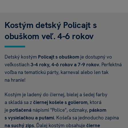
Kostým detský Policajt s
obuškom veľ. 4-6 rokov
Detský kostým
Policajt s obuškom
je dostupný vo
veľkostiach
3-4 roky, 4-6 rokov a 7-9 rokov
. Perfektná
voľba na tematickú párty, karneval alebo len tak
na hranie!
Kostým je ladený do čiernej, bielej a šedej farby
a skladá sa z
čiernej košele s golierom
, ktorá
je
potlačená
nápismi "Police", odznaky,
páskom
s vysielačkou a putami
. Košeľa sa jednoducho zapína
na suchý zips
. Ďalej kostým obsahuje
čierne