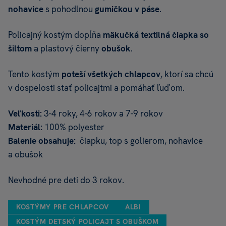
nohavice
s pohodlnou
gumičkou v páse
.
Policajný kostým dopĺňa
mäkučká textilná čiapka so
šiltom
a plastový čierny
obušok
.
Tento kostým
poteší všetkých chlapcov
, ktorí sa chcú
v dospelosti stať policajtmi a pomáhať ľuďom.
Veľkosti:
3-4 roky, 4-6 rokov a 7-9 rokov
Materiál:
100% polyester
Balenie obsahuje:
čiapku, top s golierom, nohavice
a obušok
Nevhodné pre deti do 3 rokov.
KOSTÝMY PRE CHLAPCOV
ALBI
KOSTÝM DETSKÝ POLICAJT S OBUŠKOM