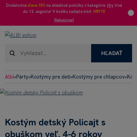
Dodatočná
zľava 15%
na skladové položky z kategórie
Hry
trvá
do 12. augusta! V košíku zadajte kód:
HRY15
Nakupovať
HĽADAŤ
Albi
Párty
Kostýmy pre deti
Kostýmy pre chlapcov
Kost
>
>
>
>
Kostým detský Policajt s
obuškom veľ. 4-6 rokov