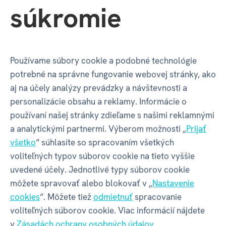
súkromie
Kód produktu
82868
EAN
8590228104717
Používame súbory cookie a podobné technológie
potrebné na správne fungovanie webovej stránky, ako
Katalógové číslo
LST
aj na účely analýzy prevádzky a návštevnosti a
personalizácie obsahu a reklamy. Informácie o
Motív
S úsmevom to ide ľahšie
používaní našej stránky zdieľame s našimi reklamnými
a analytickými partnermi. Výberom možnosti „
Prijať
všetko
“ súhlasíte so spracovaním všetkých
Balenie produktu
voliteľných typov súborov cookie na tieto vyššie
uvedené účely. Jednotlivé typy súborov cookie
môžete spravovať alebo blokovať v „
Nastavenie
cookies
“. Môžete tiež
odmietnuť
spracovanie
Šírka balenia
40 mm
voliteľných súborov cookie. Viac informácií nájdete
v
Zásadách ochrany osobných údajov
.