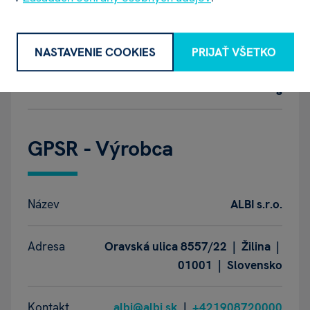
Hĺbka balenia
10 mm
Výška balenia
170 mm
NASTAVENIE COOKIES
PRIJAŤ VŠETKO
Váha balenia
20 g
GPSR - Výrobca
Název
ALBI s.r.o.
Adresa
Oravská ulica 8557/22 | Žilina |
01001 | Slovensko
Kontakt
albi@albi.sk
|
+421908720000