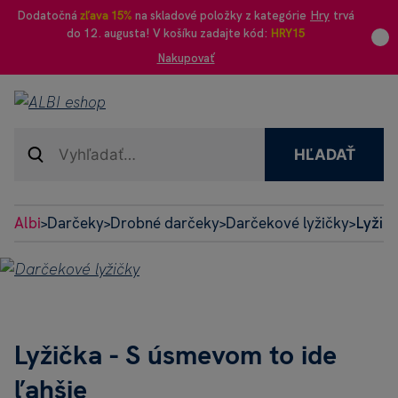
Dodatočná
zľava 15%
na skladové položky z kategórie
Hry
trvá
do 12. augusta! V košíku zadajte kód:
HRY15
Nakupovať
HĽADAŤ
Albi
Darčeky
Drobné darčeky
Darčekové lyžičky
Lyžičk
>
>
>
>
Lyžička - S úsmevom to ide
ľahšie