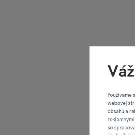
Váž
Používame s
webovej str
obsahu a re
reklamnými 
so spracova