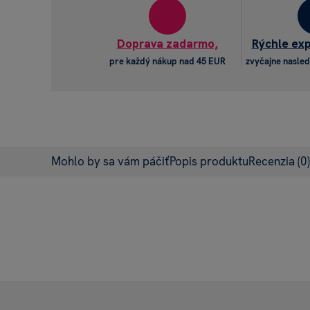
Doprava zadarmo,
Rýchle ex
pre každý nákup nad 45 EUR
zvyčajne nasled
Mohlo by sa vám páčiť
Popis produktu
Recenzia
(0)