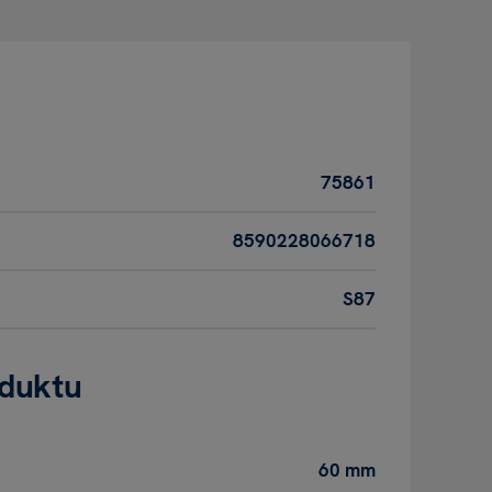
75861
8590228066718
S87
oduktu
60 mm