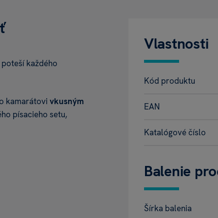
sť
Vlastnosti
ť
poteší každého
Kód produktu
bo kamarátovi
vkusným
EAN
ho písacieho setu,
Katalógové číslo
Balenie pr
Šírka balenia