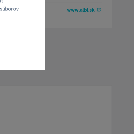
ať
 súborov
www.albi.sk