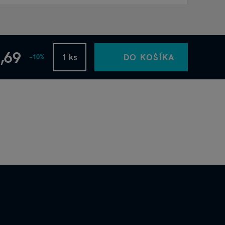
2,69
DO KOŠÍKA
−10%