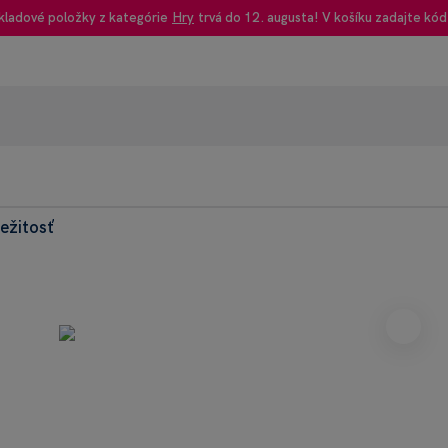
kladové položky z kategórie
Hry
trvá do 12. augusta! V košíku zadajte kód
ležitosť
95% rec
Heureka