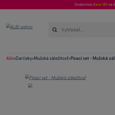
Dodatočná
zľava 15%
na s
Albi
Darčeky
Mužská záležitosť
Písací set - Mužská zá
>
>
>