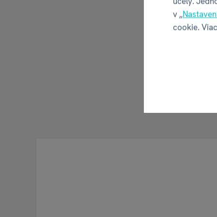
účely. Jedn
v „
Nastaven
cookie. Viac