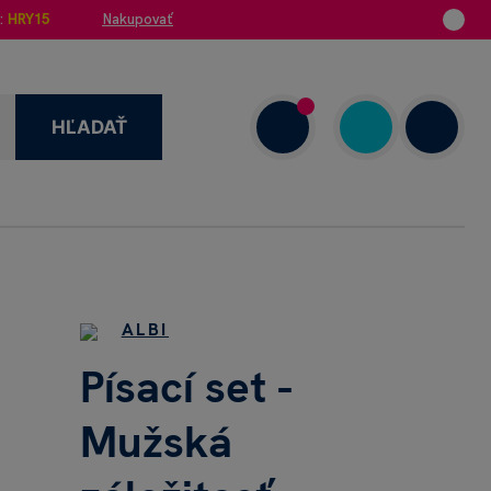
:
HRY15
Nakupovať
HĽADAŤ
enzie
+421 908 720 000
Dnes: 7.00–18.00
ALBI
Písací set -
Mužská