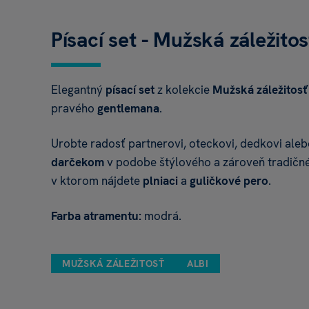
Písací set - Mužská záležito
Elegantný
písací set
z kolekcie
Mužská záležitos
pravého
gentlemana
.
Urobte radosť partnerovi, oteckovi, dedkovi ale
darčekom
v podobe štýlového a zároveň tradičné
v ktorom nájdete
plniaci
a
guličkové pero
.
Farba atramentu:
modrá.
MUŽSKÁ ZÁLEŽITOSŤ
ALBI