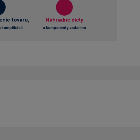
enie tovaru,
Náhradné diely
 komplikácií
a komponenty zadarmo