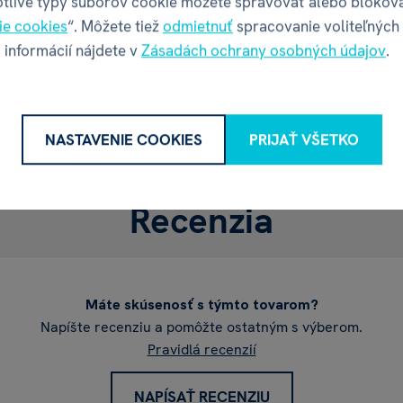
otlivé typy súborov cookie môžete spravovať alebo blokov
ie cookies
“. Môžete tiež
odmietnuť
spracovanie voliteľných
Web
 informácií nájdete v
Zásadách ochrany osobných údajov
.
NASTAVENIE COOKIES
PRIJAŤ VŠETKO
Recenzia
Máte skúsenosť s týmto tovarom?
Napíšte recenziu a pomôžte ostatným s výberom.
Pravidlá recenzií
NAPÍSAŤ RECENZIU