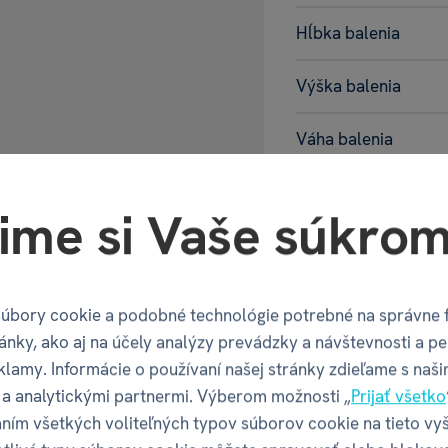
Hĺbka balenia
Výška balenia
Váha balenia
GPSR - Výr
ime si Vaše súkrom
Název
úbory cookie a podobné technológie potrebné na správne 
ánky, ako aj na účely analýzy prevádzky a návštevnosti a pe
Adresa
klamy. Informácie o používaní našej stránky zdieľame s naši
a analytickými partnermi. Výberom možnosti „
Prijať všetko
ním všetkých voliteľných typov súborov cookie na tieto vy
Kontakt