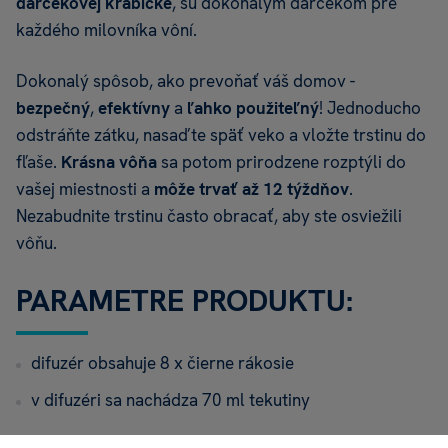
darčekovej krabičke
, sú dokonalým darčekom pre
každého milovníka vôní.
Dokonalý spôsob, ako prevoňať váš domov -
bezpečný
,
efektívny
a
ľahko použiteľný
! Jednoducho
odstráňte zátku, nasaďte späť veko a vložte trstinu do
fľaše.
Krásna vôňa
sa potom prirodzene rozptýli do
vašej miestnosti a
môže trvať až 12 týždňov
.
Nezabudnite trstinu často obracať, aby ste osviežili
vôňu.
PARAMETRE PRODUKTU:
difuzér obsahuje 8 x čierne rákosie
v difuzéri sa nachádza 70 ml tekutiny