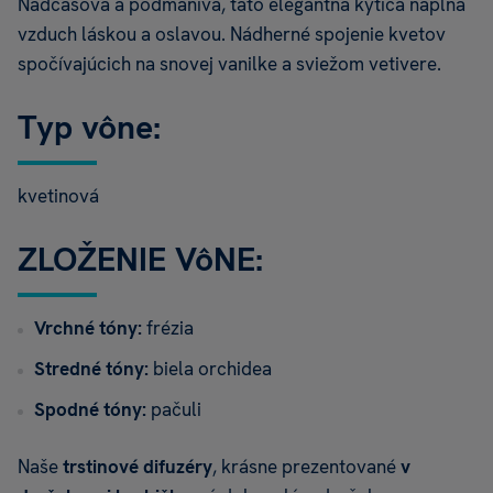
Nadčasová a podmanivá, táto elegantná kytica napĺňa
vzduch láskou a oslavou. Nádherné spojenie kvetov
spočívajúcich na snovej vanilke a sviežom vetivere.
Typ vône:
kvetinová
ZLOŽENIE VôNE:
Vrchné tóny:
frézia
Stredné tóny:
biela orchidea
Spodné tóny:
pačuli
Naše
trstinové difuzéry
, krásne prezentované
v