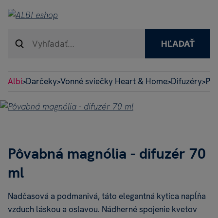
HĽADAŤ
Albi
Darčeky
Vonné sviečky Heart & Home
Difuzéry
Pôv
>
>
>
>
Pôvabná magnólia - difuzér 70
ml
Nadčasová a podmanivá, táto elegantná kytica napĺňa
vzduch láskou a oslavou. Nádherné spojenie kvetov