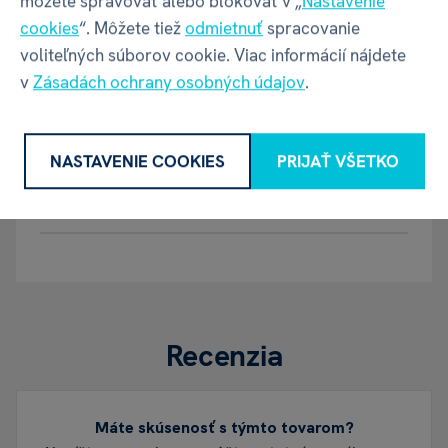
môžete spravovať alebo blokovať v „
Nastavenie
Šírka balenia
105 mm
cookies
“. Môžete tiež
odmietnuť
spracovanie
voliteľných súborov cookie. Viac informácií nájdete
Hĺbka balenia
105 mm
v
Zásadách ochrany osobných údajov
.
Výška balenia
205 mm
NASTAVENIE COOKIES
PRIJAŤ VŠETKO
Váha balenia
272 g
Recenzia
Máte skúsenosť s týmto tovarom?