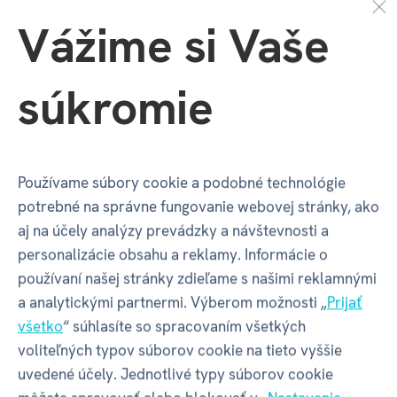
DIFUZÉRY
HEART & HOME
Vážime si Vaše
Vlastnosti
súkromie
Kód produktu
57193
Používame súbory cookie a podobné technológie
potrebné na správne fungovanie webovej stránky, ako
EAN
5051276467443
aj na účely analýzy prevádzky a návštevnosti a
personalizácie obsahu a reklamy. Informácie o
Katalógové číslo
58H
používaní našej stránky zdieľame s našimi reklamnými
a analytickými partnermi. Výberom možnosti „
Prijať
všetko
“ súhlasíte so spracovaním všetkých
Balenie produktu
voliteľných typov súborov cookie na tieto vyššie
uvedené účely. Jednotlivé typy súborov cookie