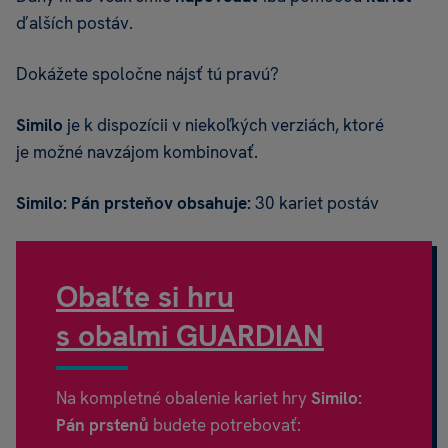
ďalších postáv.
Dokážete spoločne nájsť tú pravú?
Similo
je k dispozícii v niekoľkých verziách, ktoré
je možné navzájom kombinovať.
Similo: Pán prsteňov obsahuje:
30 kariet postáv
Obaľte si hru
s obalmi GUARDIAN
Na kompletné obalenie kariet hry
Similo:
Pán prstenů
budete potrebovať: