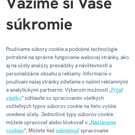
Vážime si Vaše
číslo
súkromie
Autor hry
Martino Chiacchiera /
Hjalmar
Hach /
Pierluca Zizzi
Používame súbory cookie a podobné technológie
Doba hrania
10+
potrebné na správne fungovanie webovej stránky, ako
aj na účely analýzy prevádzky a návštevnosti a
Grafika
Xavier Gueniffey Durin
personalizácie obsahu a reklamy. Informácie o
používaní našej stránky zdieľame s našimi reklamnými
Herné
Kooperatívna hra /
Dedukcia /
a analytickými partnermi. Výberom možnosti „
Prijať
mechanizmy
Komunikačné limity
všetko
“ súhlasíte so spracovaním všetkých
voliteľných typov súborov cookie na tieto vyššie
Jazyk hry
CZ
uvedené účely. Jednotlivé typy súborov cookie
môžete spravovať alebo blokovať v „
Nastavenie
cookies
“. Môžete tiež
odmietnuť
spracovanie
Jazyk
SK / CZ