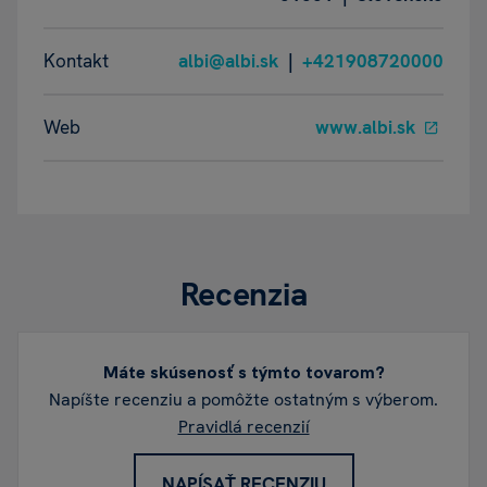
Kontakt
albi@albi.sk
|
+421908720000
Web
www.albi.sk
Recenzia
Máte skúsenosť s týmto tovarom?
Napíšte recenziu a pomôžte ostatným s výberom.
Pravidlá recenzií
NAPÍSAŤ RECENZIU