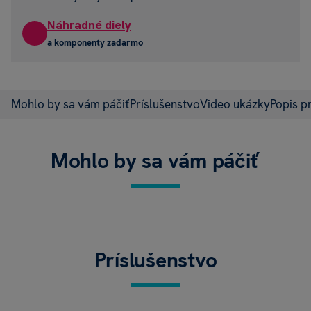
Náhradné diely
a komponenty zadarmo
Mohlo by sa vám páčiť
Príslušenstvo
Video ukázky
Popis p
Mohlo by sa vám páčiť
Príslušenstvo