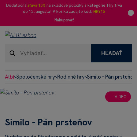
Dodatočná
zľava 15%
na skladové položky z kategórie
Hry
trvá
do 12. augusta! V košíku zadajte kód:
HRY15
Nakupovať
HĽADAŤ
Albi
Spoločenské hry
Rodinné hry
Similo - Pán prsteňov
>
>
>
VIDEO
Similo - Pán prsteňov