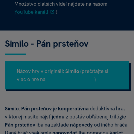
Množstvo ďalších videí nájdete na našom
YouTube kanáli
!
Similo - Pán prsteňov
Názov hry v origináli:
Similo
(prečítajte si
viac o hre na
Boardgamegeek.com
)
Similo: Pán prsteňov
je
kooperatívna
deduktívna hra,
v ktorej musíte nájsť
jednu
z postáv obľúbenej trilógie
Pán prsteňov
iba na základe
nápovedy
od iného hráča.
Daný hráč však smie
napovedať
iba pomocou
kariet