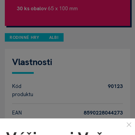
30 ks obalov
65 x 100 mm
RODINNÉ HRY
ALBI
Vlastnosti
Kód
90123
produktu
EAN
8590228044273
Katalógové
Q5L