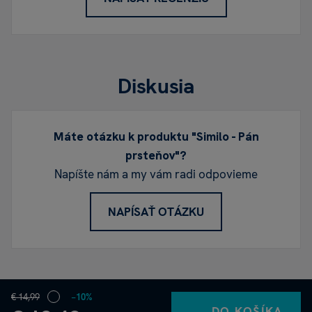
Diskusia
Máte otázku k produktu "Similo - Pán
prsteňov"?
Napíšte nám a my vám radi odpovieme
NAPÍSAŤ OTÁZKU
€ 14,99
−10%
DO KOŠÍKA