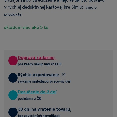
Vydajte sa do Stredozeme a nájdite ukrytú postavu
v rýchlej deduktívnej kartovej hre Similo!
viac o
produkte
skladom viac ako 5 ks
Doprava zadarmo,
pre každý nákup nad 45 EUR
Rýchle expedovanie
zvyčajne nasledujúci pracovný deň
Doručenie do 3 dní
posielame z ČR
30 dní na vrátenie tovaru,
bez zbytočných komplikácií