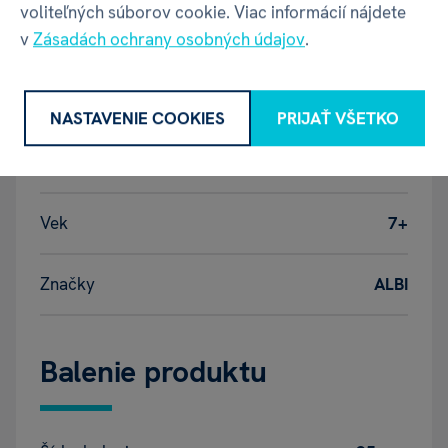
voliteľných súborov cookie. Viac informácií nájdete
pravidiel
v
Zásadách ochrany osobných údajov
.
Počet
2+
hráčov
NASTAVENIE COOKIES
PRIJAŤ VŠETKO
Rok vydania
2023
Vek
7+
Značky
ALBI
Balenie produktu