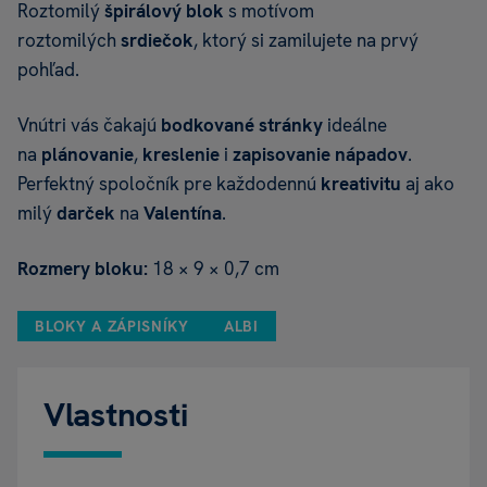
Roztomilý
špirálový blok
s motívom
roztomilých
srdiečok
, ktorý si zamilujete na prvý
pohľad.
Vnútri vás čakajú
bodkované stránky
ideálne
na
plánovanie
,
kreslenie
i
zapisovanie nápadov
.
Perfektný spoločník pre každodennú
kreativitu
aj ako
milý
darček
na
Valentína
.
Rozmery bloku:
18 × 9 × 0,7 cm
BLOKY A ZÁPISNÍKY
ALBI
Vlastnosti