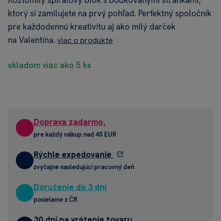
Roztomilý špirálový blok s bodkovanými stránkami,
ktorý si zamilujete na prvý pohľad. Perfektný spoločník
pre každodennú kreativitu aj ako milý darček
na Valentína.
viac o produkte
skladom viac ako 5 ks
Doprava zadarmo,
pre každý nákup nad 45 EUR
Rýchle expedovanie
zvyčajne nasledujúci pracovný deň
Doručenie do 3 dní
posielame z ČR
30 dní na vrátenie tovaru,