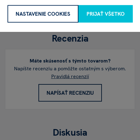
NASTAVENIE COOKIES
PRIJAŤ VŠETKO
Recenzia
Máte skúsenosť s týmto tovarom?
Napíšte recenziu a pomôžte ostatným s výberom.
Pravidlá recenzií
NAPÍSAŤ RECENZIU
Diskusia