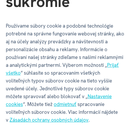
súkromie
Váha balenia
90 g
Používame súbory cookie a podobné technológie
potrebné na správne fungovanie webovej stránky, ako
GPSR - Výrobca
aj na účely analýzy prevádzky a návštevnosti a
personalizácie obsahu a reklamy. Informácie o
používaní našej stránky zdieľame s našimi reklamnými
Název
ALBI s.r.o.
a analytickými partnermi. Výberom možnosti „
Prijať
všetko
“ súhlasíte so spracovaním všetkých
Adresa
Oravská ulica 8557/22 | Žilina |
voliteľných typov súborov cookie na tieto vyššie
01001 | Slovensko
uvedené účely. Jednotlivé typy súborov cookie
môžete spravovať alebo blokovať v „
Nastavenie
Kontakt
albi@albi.sk
|
+421908720000
cookies
“. Môžete tiež
odmietnuť
spracovanie
voliteľných súborov cookie. Viac informácií nájdete
v
Zásadách ochrany osobných údajov
.
Web
www.albi.sk