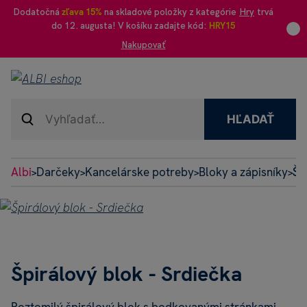
Dodatočná
zľava 15%
na skladové položky z kategórie
Hry
trvá
do 12. augusta! V košíku zadajte kód:
HRY15
Nakupovať
HĽADAŤ
Albi
Darčeky
Kancelárske potreby
Bloky a zápisníky
Šp
>
>
>
>
Špirálový blok - Srdiečka