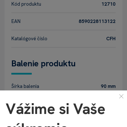
Kód produktu
12710
EAN
8590228113122
Katalógové číslo
CFH
Balenie produktu
Šírka balenia
90 mm
Vážime si Vaše
Hĺbka balenia
7 mm
Výška balenia
180 mm