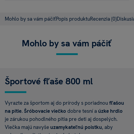
Mohlo by sa vám páčiť
Popis produktu
Recenzia
(0)
Diskus
Mohlo by sa vám páčiť
Športové fľaše 800 ml
Vyrazte za športom aj do prírody s poriadnou
fľašou
na pitie
.
Šróbovacie viečko
dobre tesní a
úzke hrdlo
je zárukou pohodlného pitia pre deti aj dospelých.
Viečka majú navyše
uzamykateľnú poistku
, aby