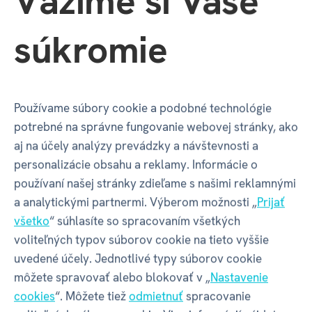
Vážime si Vaše
Vlastnosti
súkromie
Kód produktu
D1185
Používame súbory cookie a podobné technológie
Katalógové číslo
TL8
potrebné na správne fungovanie webovej stránky, ako
aj na účely analýzy prevádzky a návštevnosti a
personalizácie obsahu a reklamy. Informácie o
GPSR - Výrobca
používaní našej stránky zdieľame s našimi reklamnými
a analytickými partnermi. Výberom možnosti „
Prijať
všetko
“ súhlasíte so spracovaním všetkých
Název
ALBI s.r.o.
voliteľných typov súborov cookie na tieto vyššie
uvedené účely. Jednotlivé typy súborov cookie
môžete spravovať alebo blokovať v „
Nastavenie
Adresa
Oravská ulica 8557/22 | Žilina |
cookies
“. Môžete tiež
odmietnuť
spracovanie
01001 | Slovensko