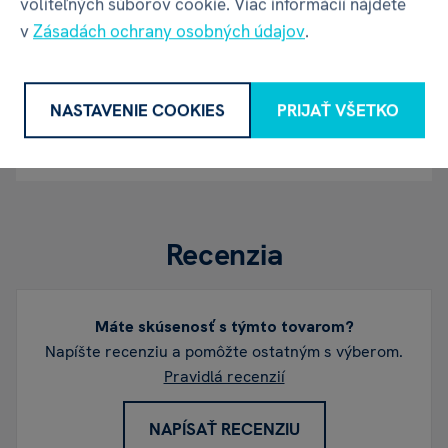
voliteľných súborov cookie. Viac informácií nájdete
v
Zásadách ochrany osobných údajov
.
Kontakt
albi@albi.sk
|
+421908720000
Web
www.albi.sk
NASTAVENIE COOKIES
PRIJAŤ VŠETKO
Recenzia
Máte skúsenosť s týmto tovarom?
Napíšte recenziu a pomôžte ostatným s výberom.
Pravidlá recenzií
NAPÍSAŤ RECENZIU