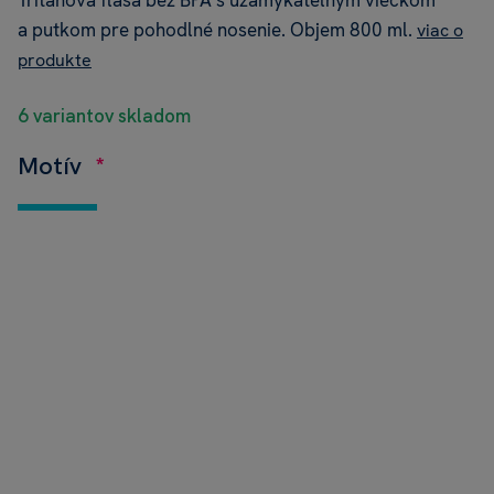
Tritánová fľaša bez BPA s uzamykateľným viečkom
a putkom pre pohodlné nosenie. Objem 800 ml.
viac o
produkte
6 variantov skladom
Motív