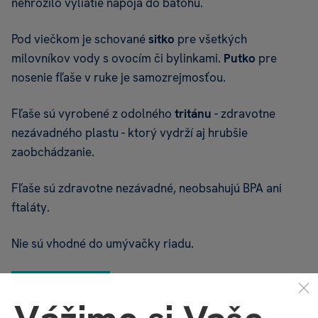
nehrozilo vyliatie nápoja do batohu.
Pod viečkom je schované
sitko
pre všetkých
milovníkov vody s ovocím či bylinkami.
Putko
pre
nosenie fľaše v ruke je samozrejmosťou.
Fľaše sú vyrobené z odolného
tritánu
- zdravotne
nezávadného plastu - ktorý vydrží aj hrubšie
zaobchádzanie.
Fľaše sú zdravotne nezávadné, neobsahujú BPA ani
ftaláty.
Nie sú vhodné do umývačky riadu.
FĽAŠE
ALBI