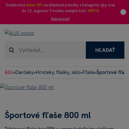
Dodatočná
zľava 15%
na skladové položky z kategórie
Hry
trvá
do 12. augusta! V košíku zadajte kód:
HRY15
Nakupovať
HĽADAŤ
Albi
Darčeky
Hrnčeky, fľašky, sklo
Fľaše
Športové fľaš
>
>
>
>
Športové fľaše 800 ml