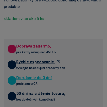
Fóliové balóniky pre výzdobu dokonalej oslavy.
viac o
produkte
skladom viac ako 5 ks
Doprava zadarmo,
pre každý nákup nad 45 EUR
Rýchle expedovanie
zvyčajne nasledujúci pracovný deň
Doručenie do 3 dní
posielame z ČR
30 dní na vrátenie tovaru,
bez zbytočných komplikácií