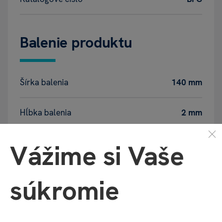
Balenie produktu
Šírka balenia
140 mm
Hĺbka balenia
2 mm
Výška balenia
185 mm
Vážime si Vaše
Váha balenia
38 g
súkromie
GPSR - Výrobca