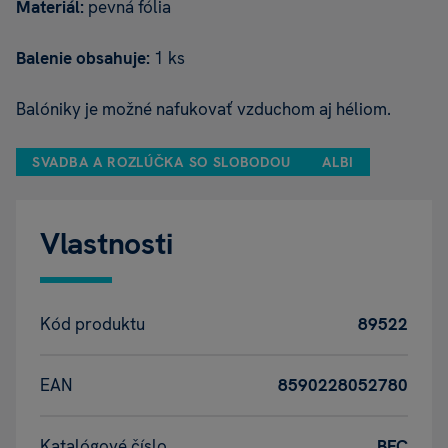
Materiál:
pevná fólia
Balenie obsahuje:
1 ks
Balóniky je možné nafukovať vzduchom aj héliom.
SVADBA A ROZLÚČKA SO SLOBODOU
ALBI
Vlastnosti
Kód produktu
89522
EAN
8590228052780
Katalógové číslo
BFC