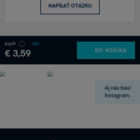
NAPÍSAŤ OTÁZKU
€ 3,99
−10%
DO KOŠÍKA
€ 3,59
Aj nás baví
Instagram.