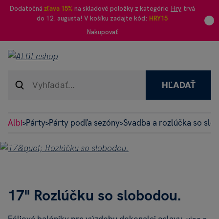
Dodatočná
zľava 15%
na skladové položky z kategórie
Hry
trvá
do 12. augusta! V košíku zadajte kód:
HRY15
Nakupovať
HĽADAŤ
Albi
Párty
Párty podľa sezóny
Svadba a rozlúčka so sl
>
>
>
17" Rozlúčku so slobodou.