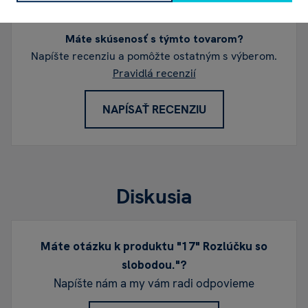
Máte skúsenosť s týmto tovarom?
Napíšte recenziu a pomôžte ostatným s výberom.
Pravidlá recenzií
NAPÍSAŤ RECENZIU
Diskusia
Máte otázku k produktu "17" Rozlúčku so
slobodou."?
Napíšte nám a my vám radi odpovieme