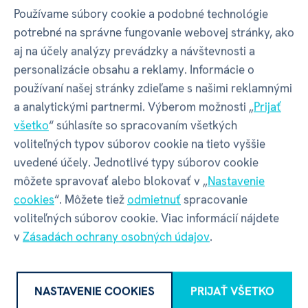
Používame súbory cookie a podobné technológie
potrebné na správne fungovanie webovej stránky, ako
Název
ALBI s.r.o.
aj na účely analýzy prevádzky a návštevnosti a
personalizácie obsahu a reklamy. Informácie o
používaní našej stránky zdieľame s našimi reklamnými
Adresa
Oravská ulica 8557/22 | Žilina |
a analytickými partnermi. Výberom možnosti „
Prijať
01001 | Slovensko
všetko
“ súhlasíte so spracovaním všetkých
voliteľných typov súborov cookie na tieto vyššie
Kontakt
albi@albi.sk
|
+421908720000
uvedené účely. Jednotlivé typy súborov cookie
môžete spravovať alebo blokovať v „
Nastavenie
Web
www.albi.sk
cookies
“. Môžete tiež
odmietnuť
spracovanie
voliteľných súborov cookie. Viac informácií nájdete
v
Zásadách ochrany osobných údajov
.
NASTAVENIE COOKIES
PRIJAŤ VŠETKO
Recenzia