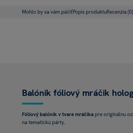
Mohlo by sa vám páčiť
Popis produktu
Recenzia
(0)
Balónik fóliový mráčik holo
Fóliový balónik v tvare mráčika
pre originálnu o
na tematickú párty.