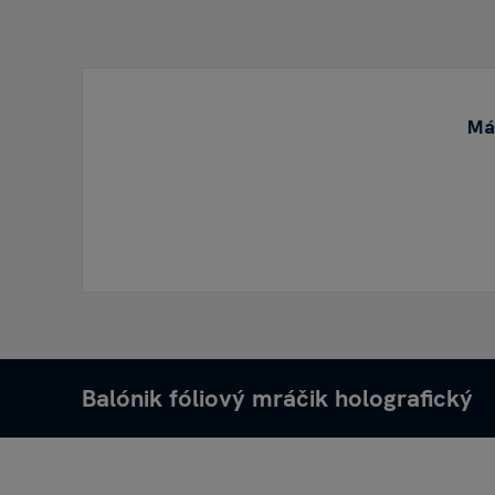
Mát
Balónik fóliový mráčik holografický