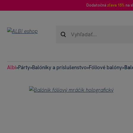
Dodatočná
zľava 15%
na s
Albi
Párty
Balóniky a príslušenstvo
Fóliové balóny
Bal
>
>
>
>