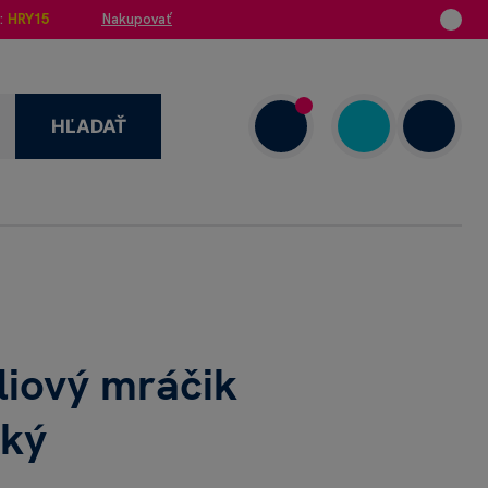
:
HRY15
Nakupovať
HĽADAŤ
enzie
+421 908 720 000
Dnes: 7.00–18.00
liový mráčik
cký