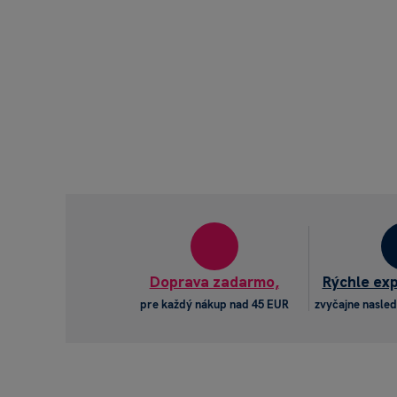
Doprava zadarmo,
Rýchle ex
pre každý nákup nad 45 EUR
zvyčajne nasled