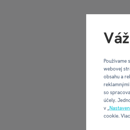
Váž
Používame s
webovej str
obsahu a re
reklamnými 
so spracova
účely. Jedn
v „
Nastaven
cookie. Viac