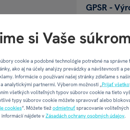
GPSR - Výr
Název
ime si Vaše súkrom
Adresa
úbory cookie a podobné technológie potrebné na správne 
Kontakt
ánky, ako aj na účely analýzy prevádzky a návštevnosti a pe
klamy. Informácie o používaní našej stránky zdieľame s naši
Web
a analytickými partnermi. Výberom možnosti „
Prijať všetko
ním všetkých voliteľných typov súborov cookie na tieto vy
otlivé typy súborov cookie môžete spravovať alebo blokov
ie cookies
“. Môžete tiež
odmietnuť
spracovanie voliteľných
 informácií nájdete v
Zásadách ochrany osobných údajov
.