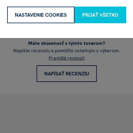
Recenzia
NASTAVENIE COOKIES
PRIJAŤ VŠETKO
Máte skúsenosť s týmto tovarom?
Napíšte recenziu a pomôžte ostatným s výberom.
Pravidlá recenzií
NAPÍSAŤ RECENZIU