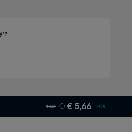
ký"?
€ 5,66
€ 6,29
−10%