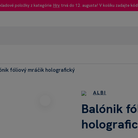
kladové položky z kategórie
Hry
trvá do 12. augusta! V košíku zadajte kód
ónik fóliový mráčik holografický
95% rec
Heureka
ALBI
Balónik fó
holografi