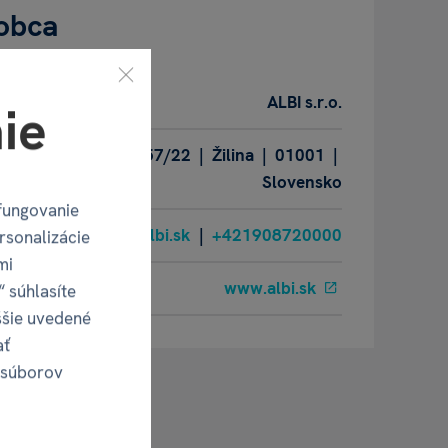
obca
ALBI s.r.o.
ie
Oravská ulica 8557/22 | Žilina | 01001 |
Slovensko
fungovanie
albi@albi.sk
|
+421908720000
rsonalizácie
mi
www.albi.sk
“ súhlasíte
ššie uvedené
ať
 súborov