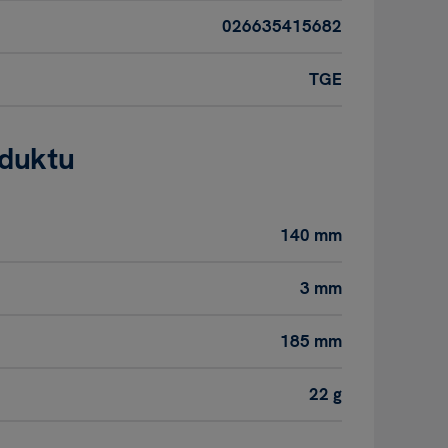
026635415682
TGE
oduktu
140 mm
3 mm
185 mm
22 g