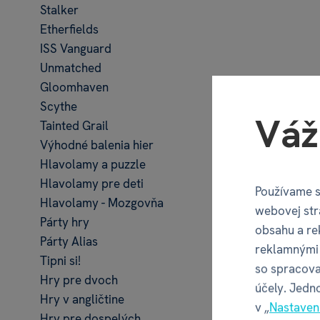
Stalker
Etherfields
ISS Vanguard
Unmatched
Gloomhaven
Scythe
Váž
Tainted Grail
Výhodné balenia hier
Hlavolamy a puzzle
Hlavolamy pre deti
Používame s
Hlavolamy - Mozgovňa
webovej str
Párty hry
obsahu a re
Rastlin
Párty Alias
reklamnými 
Tipni si!
so spracova
Hry pre dvoch
účely. Jedn
Hry v angličtine
v „
Nastaven
Hry pre dospelých
€ 13