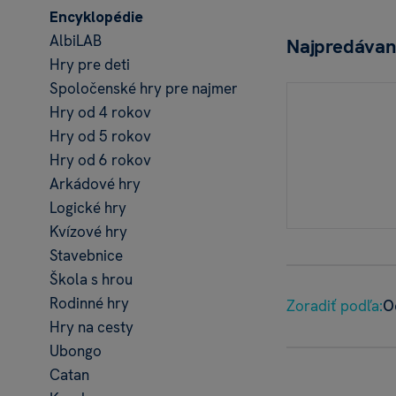
Encyklopédie
AlbiLAB
Najpredávan
Hry pre deti
Spoločenské hry pre najmenšie deti
Hry od 4 rokov
Hry od 5 rokov
Hry od 6 rokov
Arkádové hry
Logické hry
Kvízové hry
Stavebnice
Škola s hrou
Rodinné hry
Zoradiť podľa:
O
Hry na cesty
Ubongo
Catan