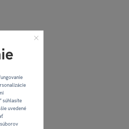
ie
fungovanie
rsonalizácie
mi
“ súhlasíte
ššie uvedené
ať
 súborov