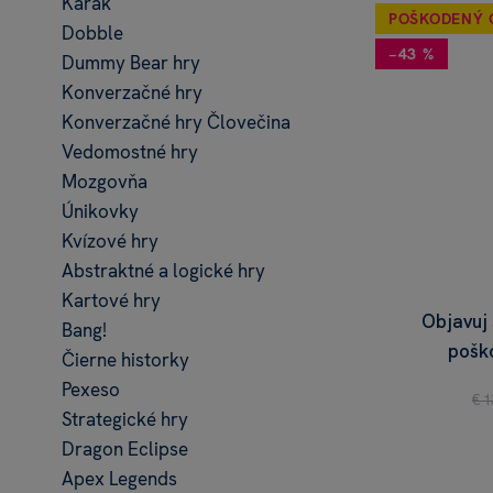
Karak
POŠKODENÝ 
Dobble
−43 %
Dummy Bear hry
Konverzačné hry
Konverzačné hry Človečina
Vedomostné hry
Mozgovňa
Únikovky
Kvízové hry
Abstraktné a logické hry
Kartové hry
Objavuj 
Bang!
pošk
Čierne historky
Pexeso
€ 1
Strategické hry
Dragon Eclipse
Apex Legends