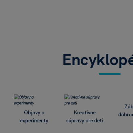
Encyklop
Záb
Objavy a
Kreatívne
dobro
experimenty
súpravy pre deti