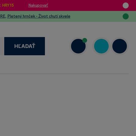
:
HRY15
Nakupovať
URE
,
Pletený hrnček - Život chutí skvele
HĽADAŤ
1 908 720 000
7.00–18.00