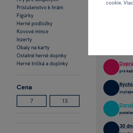
cookie. Viac
Príslušenstvo k hrám
Figúrky
Herné podložky
Kovové mince
Inzerty
Obaly na karty
Ostatné herné dopnky
Herné tričká a doplnky
Dopra
pre kaž
Rýchl
Cena
zvyčajn
Doruč
posiela
30 dn