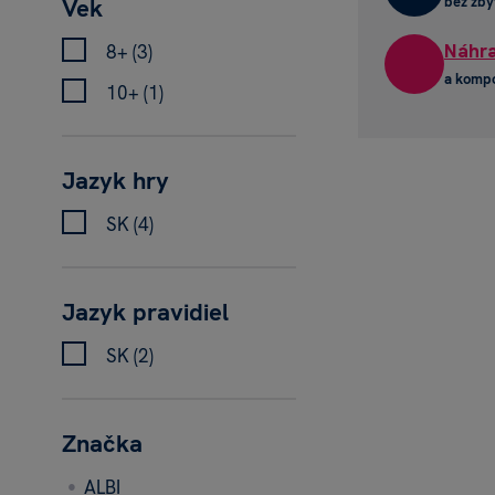
Vek
bez zby
Náhra
8+ (3)
a komp
10+ (1)
Jazyk hry
SK (4)
Jazyk pravidiel
SK (2)
Značka
ALBI