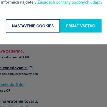
 informácií nájdete v
Zásadách ochrany osobných údajov
.
na sklade
NASTAVENIE COOKIES
PRIJAŤ VŠETKO
va zadarmo,
dý nákup nad 45 EUR
e expedovanie
e nasledujúci pracovný deň
enie do 3 dní
me z ČR
í na vrátenie tovaru,