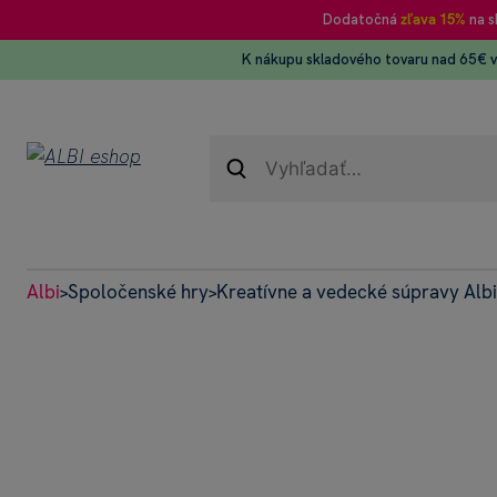
Dodatočná
zľava 15%
na s
K nákupu skladového tovaru nad 65€ 
Albi
Spoločenské hry
Kreatívne a vedecké súpravy Albi
>
>