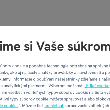
ime si Vaše súkrom
úbory cookie a podobné technológie potrebné na správne 
ánky, ako aj na účely analýzy prevádzky a návštevnosti a pe
klamy. Informácie o používaní našej stránky zdieľame s naši
y - Objavuj svet!
a analytickými partnermi. Výberom možnosti „
Prijať všetko
ním všetkých voliteľných typov súborov cookie na tieto vy
otlivé typy súborov cookie môžete spravovať alebo blokov
1 x
ie cookies
“. Môžete tiež
odmietnuť
spracovanie voliteľných
€ 12,59
,99