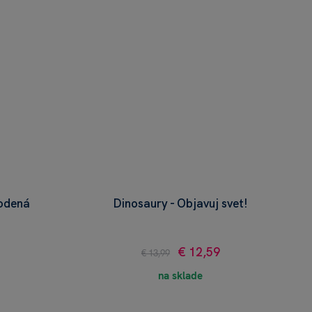
kodená
Dinosaury - Objavuj svet!
€ 12,59
€ 13,99
na sklade