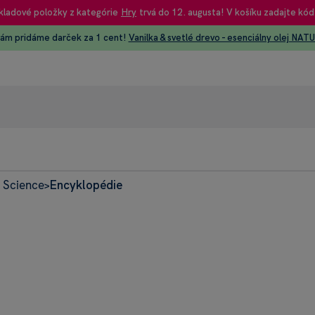
kladové položky z kategórie
Hry
trvá do 12. augusta! V košíku zadajte kód
vám pridáme darček za 1 cent!
Vanilka & svetlé drevo - esenciálny olej NAT
 Science
Encyklopédie
95% recenzie
>
+42
Heureka
Dnes: 