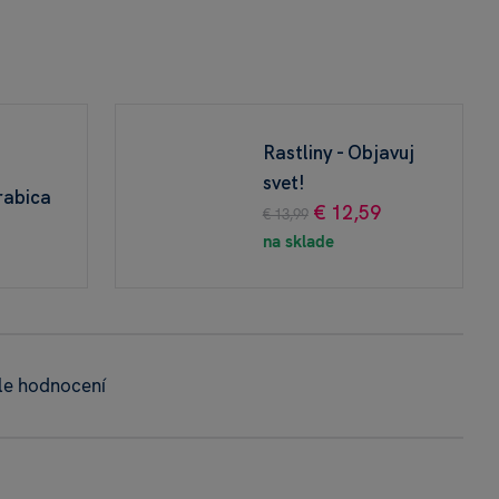
!
Rastliny - Objavuj
svet!
rabica
€ 12,59
€ 13,99
na sklade
le hodnocení