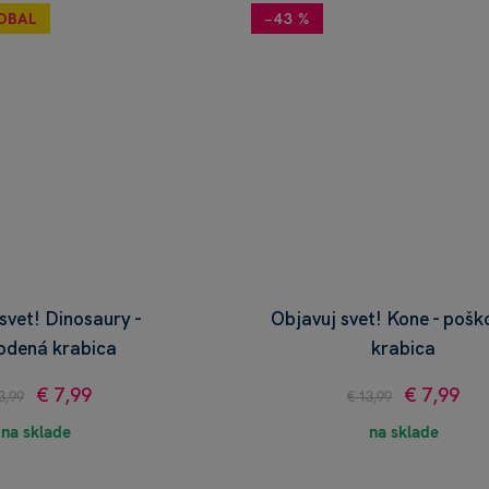
OBAL
−43 %
svet! Dinosaury -
Objavuj svet! Kone - poš
odená krabica
krabica
€ 7,99
€ 7,99
3,99
€ 13,99
na sklade
na sklade