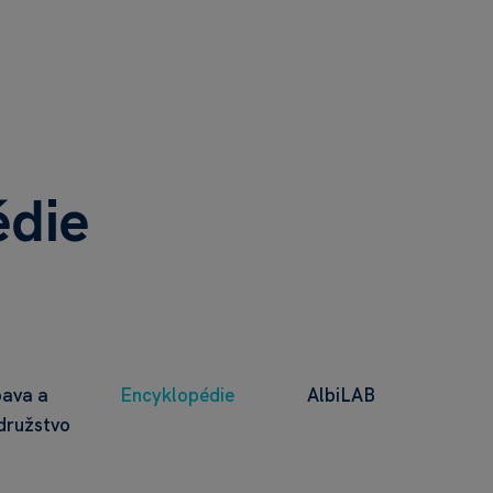
édie
ava a
Encyklopédie
AlbiLAB
družstvo