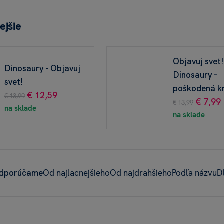
ejšie
Objavuj svet
Dinosaury - Objavuj
Dinosaury -
svet!
poškodená k
€ 12,59
€ 13,99
€ 7,99
€ 13,99
na sklade
na sklade
dporúčame
Od najlacnejšieho
Od najdrahšieho
Podľa názvu
D