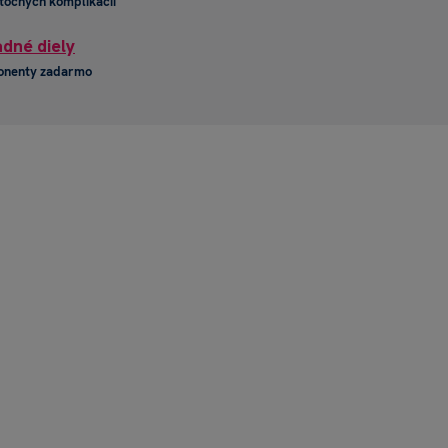
točných komplikácií
dné diely
onenty zadarmo