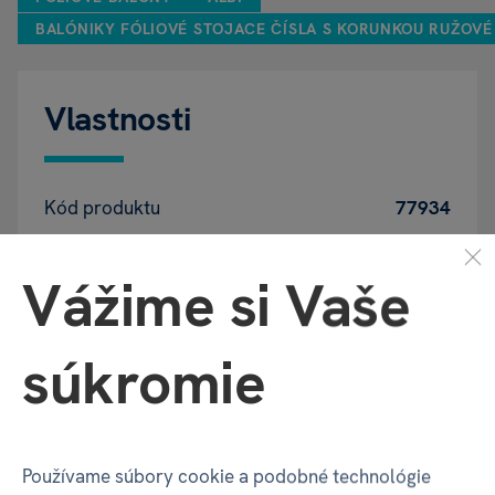
BALÓNIKY FÓLIOVÉ STOJACE ČÍSLA S KORUNKOU RUŽOVÉ
Vlastnosti
Kód produktu
77934
EAN
5900779175372
Vážime si Vaše
Katalógové číslo
029
súkromie
Motív
Číslo 8
Používame súbory cookie a podobné technológie