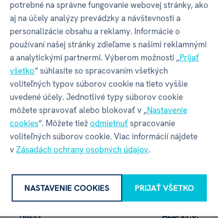
Balenie produktu
potrebné na správne fungovanie webovej stránky, ako
aj na účely analýzy prevádzky a návštevnosti a
personalizácie obsahu a reklamy. Informácie o
používaní našej stránky zdieľame s našimi reklamnými
Šírka balenia
140 mm
a analytickými partnermi. Výberom možnosti „
Prijať
všetko
“ súhlasíte so spracovaním všetkých
Hĺbka balenia
5 mm
voliteľných typov súborov cookie na tieto vyššie
uvedené účely. Jednotlivé typy súborov cookie
Výška balenia
200 mm
môžete spravovať alebo blokovať v „
Nastavenie
cookies
“. Môžete tiež
odmietnuť
spracovanie
Váha balenia
42 g
voliteľných súborov cookie. Viac informácií nájdete
v
Zásadách ochrany osobných údajov
.
GPSR - Výrobca
NASTAVENIE COOKIES
PRIJAŤ VŠETKO
Název
ALBI s.r.o.