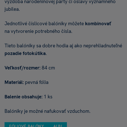
výzdoba narodeninovej párty či oslavy významného
jubilea.
Jednotlivé číslicové balóniky môžete
kombinovať
na vytvorenie potrebného čísla.
Tieto balóniky sa dobre hodia aj ako neprehliadnuteľné
pozadie fotokútika
.
Veľkosť/rozmer:
84 cm
Materiál:
pevná fólia
Balenie obsahuje:
1 ks
Balóniky je možné nafukovať vzduchom.
FÓLIOVÉ BALÓNY
ALBI