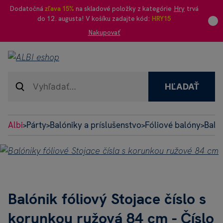
Dodatočná
zľava 15%
na skladové položky z kategórie
Hry
trvá
do 12. augusta! V košíku zadajte kód:
HRY15
Nakupovať
HĽADAŤ
Albi
Párty
Balóniky a príslušenstvo
Fóliové balóny
Baló
>
>
>
>
Balónik fóliový Stojace číslo s
korunkou ružová 84 cm - Číslo