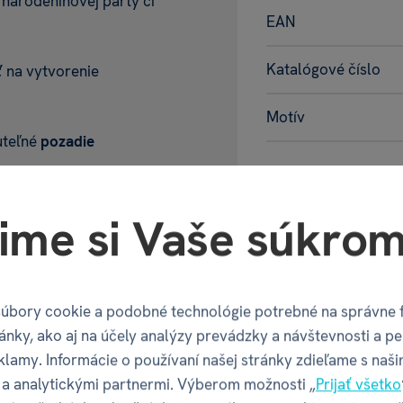
 narodeninovej párty či
EAN
Katalógové číslo
ť
na vytvorenie
Motív
uteľné
pozadie
Balenie pr
ime si Vaše súkrom
Šírka balenia
Hĺbka balenia
úbory cookie a podobné technológie potrebné na správne 
ánky, ako aj na účely analýzy prevádzky a návštevnosti a pe
Výška balenia
klamy. Informácie o používaní našej stránky zdieľame s naši
a analytickými partnermi. Výberom možnosti „
Prijať všetko
Váha balenia