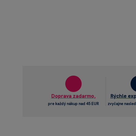
Doprava zadarmo,
Rýchle ex
pre každý nákup nad 45 EUR
zvyčajne nasled