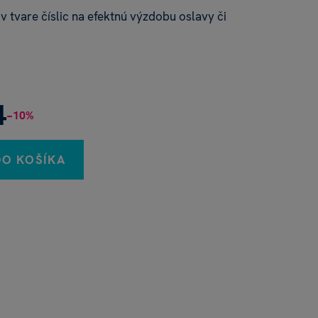
 v tvare číslic na efektnú výzdobu oslavy či
4
−10%
DO KOŠÍKA