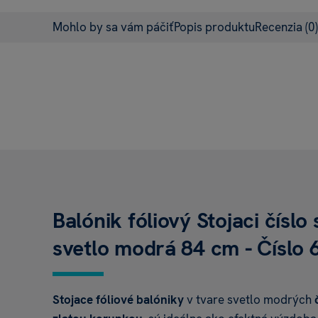
Mohlo by sa vám páčiť
Popis produktu
Recenzia
(0)
Balónik fóliový Stojaci čísl
svetlo modrá 84 cm - Číslo 
Stojace fóliové balóniky
v tvare svetlo modrých