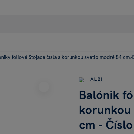
óniky fóliové Stojace čísla s korunkou svetlo modré 84 cm
95% recenzie
>
+42
Heureka
Dnes: 
ALBI
Balónik fó
korunkou 
cm - Číslo