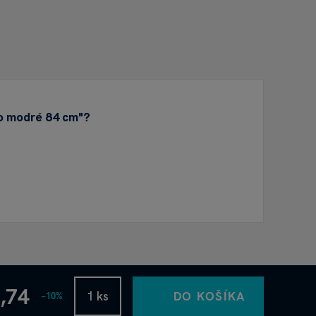
lo modré 84 cm"?
6,74
DO KOŠÍKA
−10%