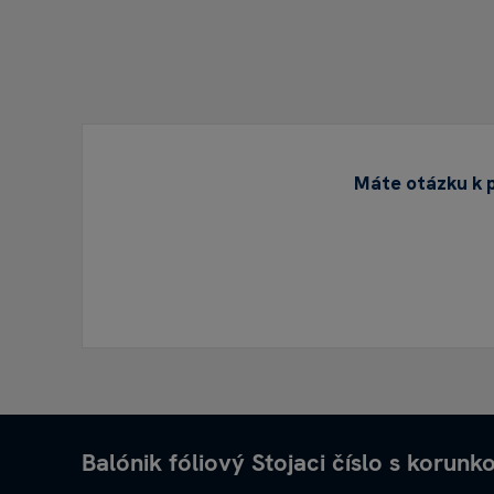
Máte otázku k p
Balónik fóliový Stojaci číslo s korun