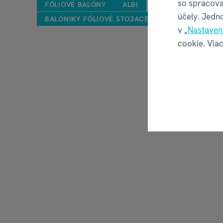
so spracova
FÓLIOVÉ BALÓNY
ALBI
účely. Jedn
BALÓNIKY FÓLIOVÉ STOJACE ČÍSLA S KORUNKOU
v „
Nastaven
cookie. Viac