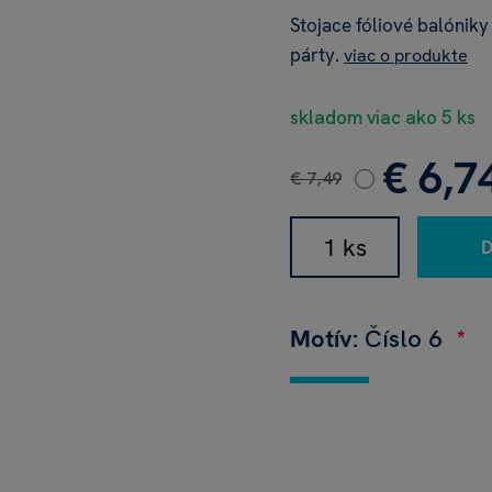
Stojace fóliové balóniky
párty.
viac o produkte
skladom viac ako 5 ks
€ 6,7
€ 7,49
Motív:
Číslo 6