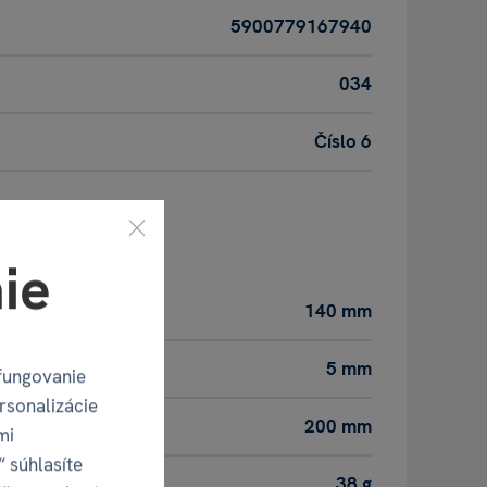
5900779167940
034
Číslo 6
oduktu
ie
140 mm
5 mm
fungovanie
rsonalizácie
200 mm
mi
“ súhlasíte
38 g