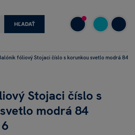
HĽADAŤ
Balónik fóliový Stojaci číslo s korunkou svetlo modrá 84 cm
1 908 720 000
7.00–18.00
liový Stojaci číslo s
svetlo modrá 84
 6