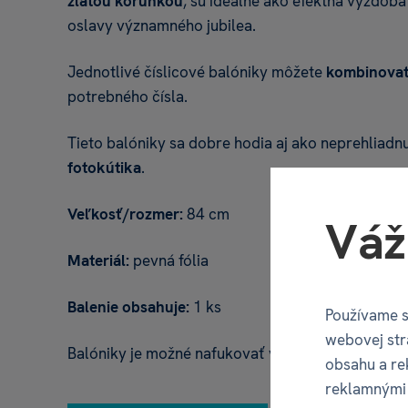
zlatou korunkou
, sú ideálne ako efektná výzdoba
oslavy významného jubilea.
Jednotlivé číslicové balóniky môžete
kombinova
potrebného čísla.
Tieto balóniky sa dobre hodia aj ako neprehliadn
fotokútika
.
Veľkosť/rozmer:
84 cm
Váž
Materiál:
pevná fólia
Balenie obsahuje:
1 ks
Používame s
webovej str
Balóniky je možné nafukovať vzduchom.
obsahu a re
reklamnými 