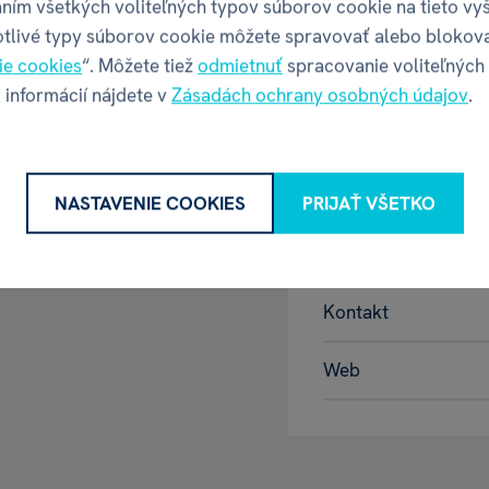
ním všetkých voliteľných typov súborov cookie na tieto vy
otlivé typy súborov cookie môžete spravovať alebo blokov
 SVETLO MODRÉ 84 CM
ie cookies
“. Môžete tiež
odmietnuť
spracovanie voliteľných
GPSR - Výr
 informácií nájdete v
Zásadách ochrany osobných údajov
.
Název
NASTAVENIE COOKIES
PRIJAŤ VŠETKO
Adresa
Kontakt
Web