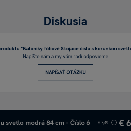
Diskusia
roduktu "Balóniky fóliové Stojace čísla s korunkou svet
Napíšte nám a my vám radi odpovieme
NAPÍSAŤ OTÁZKU
€ 
kou svetlo modrá 84 cm - Číslo 6
€ 7,49