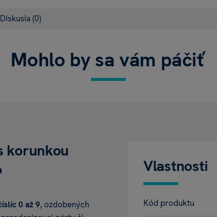
Diskusia
(0)
Mohlo by sa vám páčiť
o s korunkou
Vlastnosti
6
Kód produktu
číslíc 0 až 9
, ozdobených