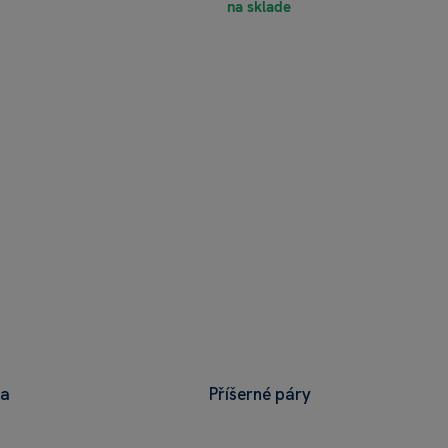
na sklade
ra
Příšerné páry