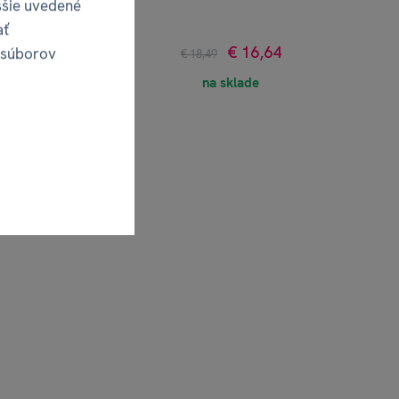
ššie uvedené
ať
€ 16,64
 súborov
€ 18,49
na sklade