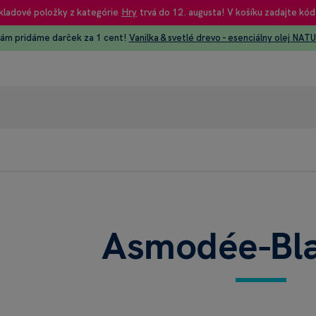
kladové položky z kategórie
Hry
trvá do 12. augusta! V košíku zadajte kód
vám pridáme darček za 1 cent!
Vanilka & svetlé drevo - esenciálny olej NAT
95% rec
Heureka
Asmodée-Bla