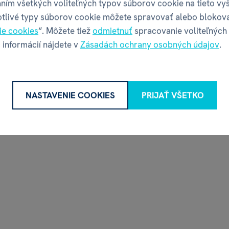
ním všetkých voliteľných typov súborov cookie na tieto vy
a (2. rozšírenie)
otlivé typy súborov cookie môžete spravovať alebo blokov
€ 7,46
€ 14,84
ie cookies
“. Môžete tiež
odmietnuť
spracovanie voliteľných
8,29
€ 16,49
 informácií nájdete v
Zásadách ochrany osobných údajov
.
na sklade
na sklade
NASTAVENIE COOKIES
PRIJAŤ VŠETKO