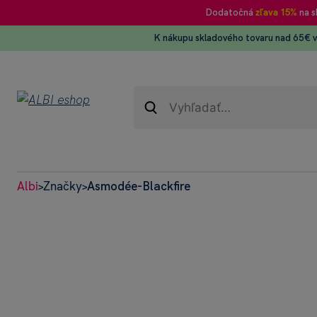
Dodatočná
zľava 15%
na s
K nákupu skladového tovaru nad 65€ 
Albi
Značky
Asmodée-Blackfire
>
>