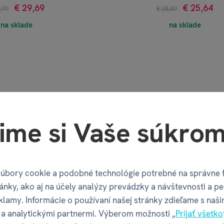
€ 29,69
€ 25,64
,99
€ 28,49
na sklade
na sklade
ime si Vaše súkrom
úbory cookie a podobné technológie potrebné na správne 
ánky, ako aj na účely analýzy prevádzky a návštevnosti a pe
klamy. Informácie o používaní našej stránky zdieľame s naši
a analytickými partnermi. Výberom možnosti „
Prijať všetko
ačiatka - Strakaté
Dobble Sport