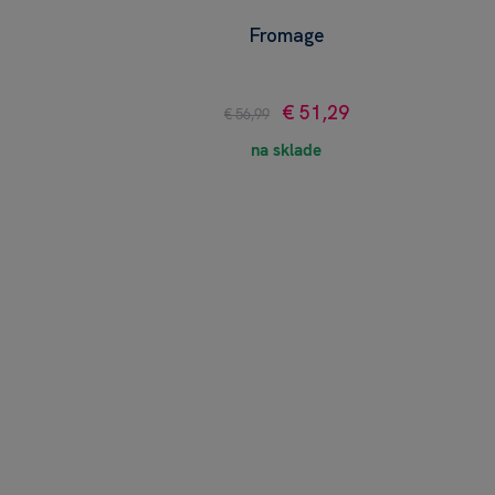
Fromage
€ 51,29
€ 56,99
na sklade