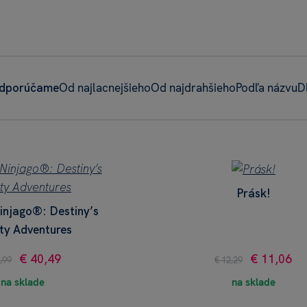
dporúčame
Od najlacnejšieho
Od najdrahšieho
Podľa názvu
D
Prásk!
njago®: Destiny’s
ty Adventures
€ 40,49
€ 11,06
,99
€ 12,29
na sklade
na sklade