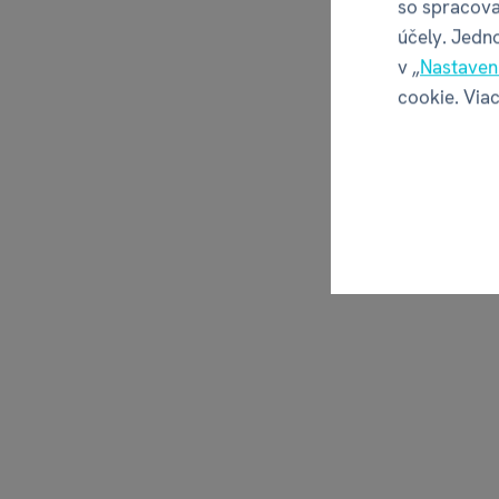
so spracova
mačiatk
účely. Jedn
v „
Nastaven
€ 
cookie. Viac