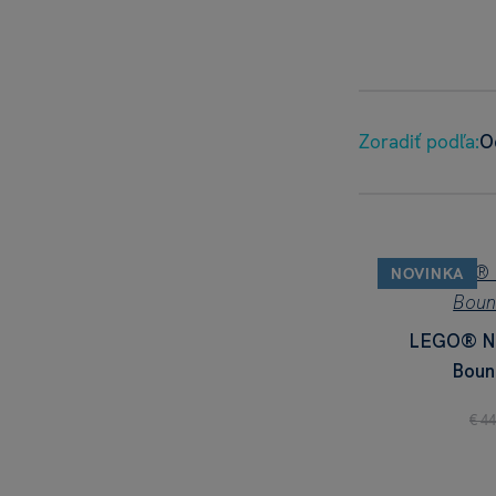
Zoradiť podľa:
O
NOVINKA
LEGO® Ni
Boun
€ 44