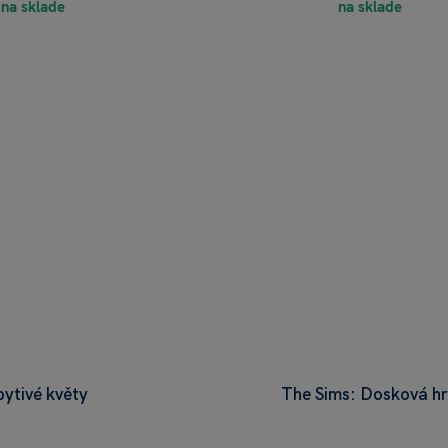
na sklade
na sklade
pytivé květy
The Sims: Dosková h