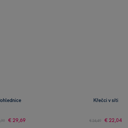
ohlednice
Křečci v síti
€ 29,69
€ 22,04
,99
€ 24,49