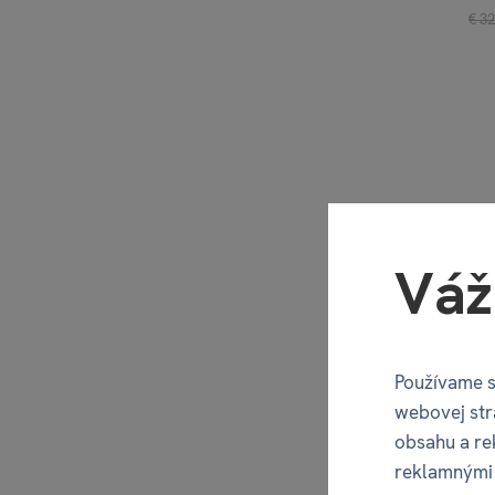
€ 32
Váž
Používame s
webovej str
obsahu a re
reklamnými 
Výbušné m