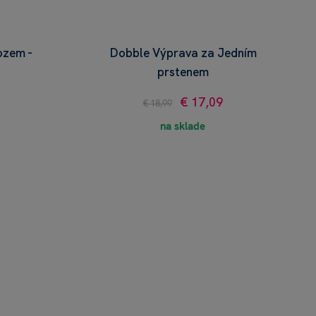
ozem -
Dobble Výprava za Jedním
prstenem
€ 17,09
€ 18,99
na sklade