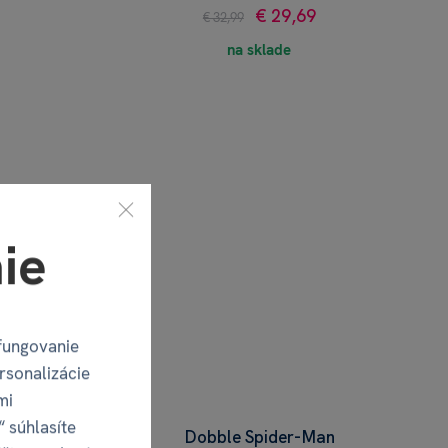
€ 29,69
€ 32,99
na sklade
ie
fungovanie
rsonalizácie
mi
“ súhlasíte
Dobble Spider-Man