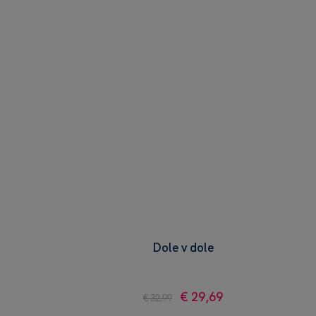
Dole v dole
€ 29,69
€ 32,99