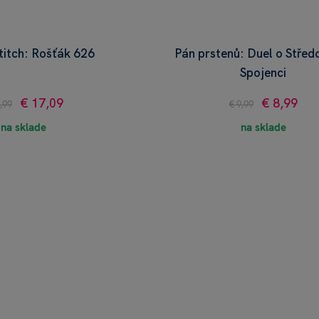
titch: Rošťák 626
Pán prstenů: Duel o Střed
Spojenci
€ 17,09
€ 8,99
,99
€ 9,99
na sklade
na sklade