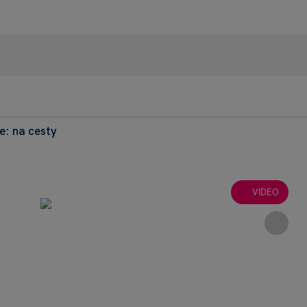
e: na cesty
95% recenzie
+42
Heureka
Dnes: 
VIDEO