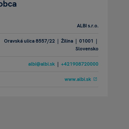
obca
ALBI s.r.o.
Oravská ulica 8557/22 | Žilina | 01001 |
Slovensko
albi@albi.sk
|
+421908720000
www.albi.sk