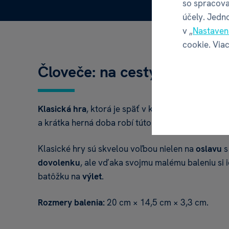
so spracova
účely. Jedn
v „
Nastaven
cookie. Viac
Človeče: na cesty
Klasická hra
, ktorá je späť v kurze. Hra má veľmi
a krátka herná doba robí túto hry vhodnou pre vš
Klasické hry sú skvelou voľbou nielen na
oslavu
s
dovolenku
, ale vďaka svojmu malému baleniu si i
batôžku na
výlet
.
Rozmery balenia:
20 cm × 14,5 cm × 3,3 cm.