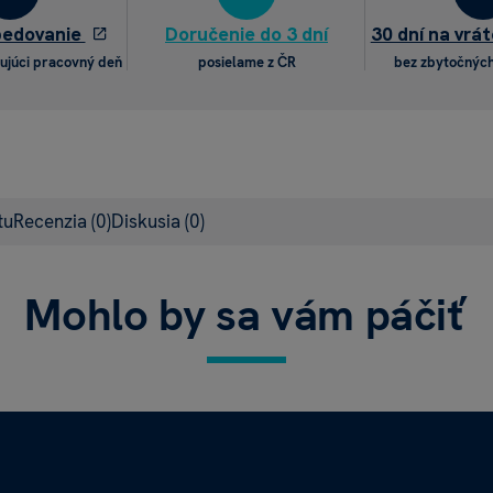
pedovanie
Doručenie do 3 dní
30 dní na vrát
ujúci pracovný deň
posielame z ČR
bez zbytočných
tu
Recenzia
(0)
Diskusia
(0)
Mohlo by sa vám páčiť