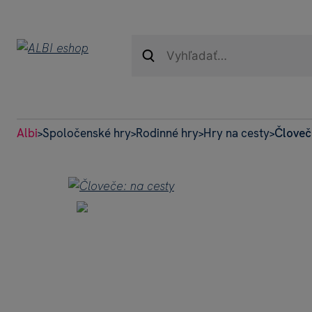
Albi
Spoločenské hry
Rodinné hry
Hry na cesty
Človeč
>
>
>
>