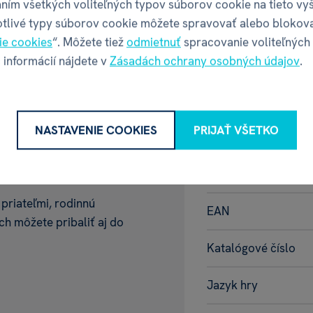
ním všetkých voliteľných typov súborov cookie na tieto vy
otlivé typy súborov cookie môžete spravovať alebo blokov
ie cookies
“. Môžete tiež
odmietnuť
spracovanie voliteľných
 informácií nájdete v
Zásadách ochrany osobných údajov
.
Vlastnosti
NASTAVENIE COOKIES
PRIJAŤ VŠETKO
jednoduché pravidlá
etky vekové kategórie.
Kód produktu
 priateľmi, rodinnú
EAN
ch môžete pribaliť aj do
Katalógové číslo
Jazyk hry