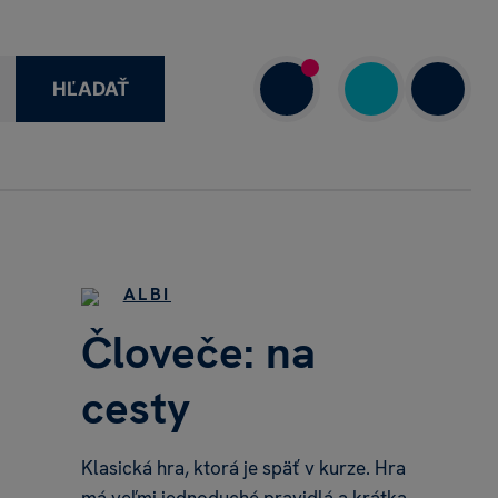
HĽADAŤ
1 908 720 000
7.00–18.00
ALBI
Človeče: na
cesty
Klasická hra, ktorá je späť v kurze. Hra