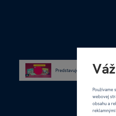
Váž
Predstavujeme Vám hry Na cest
Používame s
webovej str
obsahu a re
reklamnými 