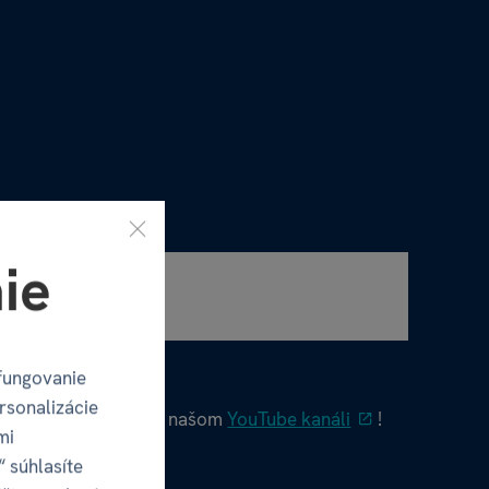
ie
fungovanie
rsonalizácie
ích videí nájdete na našom
YouTube kanáli
!
mi
“ súhlasíte