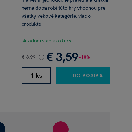
má veľmi jednoduché pravidlá a krátka
herná doba robí túto hry vhodnou pre
všetky vekové kategórie.
viac o
produkte
skladom viac ako 5 ks
€ 3,59
€ 3,99
−10%
DO KOŠÍKA