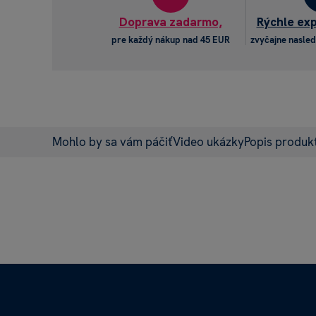
Doprava zadarmo,
Rýchle ex
pre každý nákup nad 45 EUR
zvyčajne nasled
Mohlo by sa vám páčiť
Video ukázky
Popis produk