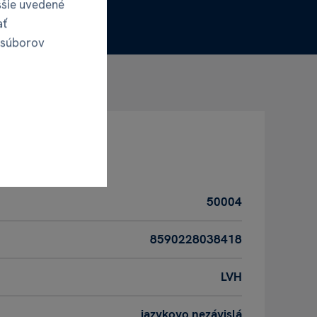
ššie uvedené
ať
 súborov
50004
8590228038418
LVH
jazykovo nezávislá