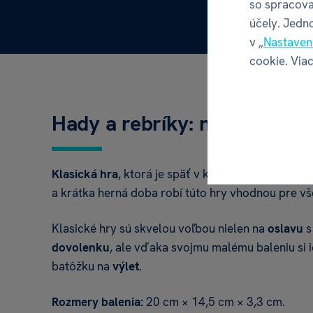
so spracova
účely. Jedn
v „
Nastaven
cookie. Viac
Hady a rebríky: na cesty
Klasická hra
, ktorá je späť v kurze. Hra má veľmi
a krátka herná doba robí túto hry vhodnou pre vš
Klasické hry sú skvelou voľbou nielen na
oslavu
s
dovolenku
, ale vďaka svojmu malému baleniu si i
batôžku na
výlet
.
Rozmery balenia:
20 cm × 14,5 cm × 3,3 cm.