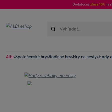
Dodatočná
zľava 15%
na s
Albi
Spoločenské hry
Rodinné hry
Hry na cesty
Hady a
>
>
>
>