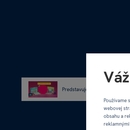
Váž
Predstavujeme Vám hry Na cest
Používame s
webovej str
obsahu a re
reklamnými 