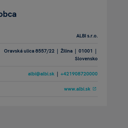
obca
ALBI s.r.o.
Oravská ulica 8557/22 | Žilina | 01001 |
Slovensko
albi@albi.sk
|
+421908720000
www.albi.sk