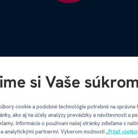
ime si Vaše súkrom
y od Albi
úbory cookie a podobné technológie potrebné na správne 
ánky, ako aj na účely analýzy prevádzky a návštevnosti a pe
klamy. Informácie o používaní našej stránky zdieľame s naši
Množstvo ďalš
a analytickými partnermi. Výberom možnosti „
Prijať všetko