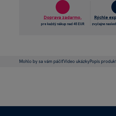
Doprava zadarmo,
Rýchle ex
pre každý nákup nad 45 EUR
zvyčajne nasled
Mohlo by sa vám páčiť
Video ukázky
Popis produk