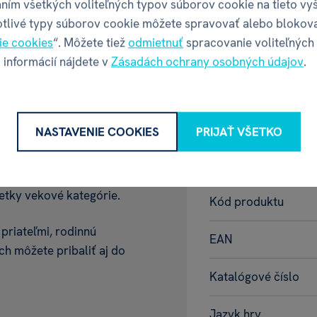
ním všetkých voliteľných typov súborov cookie na tieto vy
otlivé typy súborov cookie môžete spravovať alebo blokov
ie cookies
“. Môžete tiež
odmietnuť
spracovanie voliteľných
 informácií nájdete v
Zásadách ochrany osobných údajov
.
NASTAVENIE COOKIES
PRIJAŤ VŠETKO
Vlastnosti
jednoduché pravidlá
etky vekové kategórie.
Kód produktu
 priateľmi, rodinnú
EAN
ch môžete pribaliť aj do
Katalógové číslo
Jazyk hry