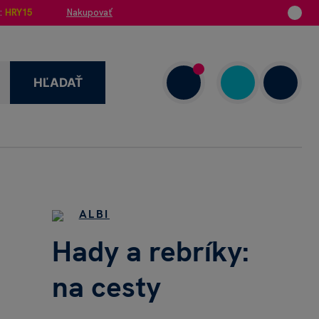
:
HRY15
Nakupovať
HĽADAŤ
enzie
+421 908 720 000
Dnes: 7.00–18.00
ALBI
Hady a rebríky:
na cesty