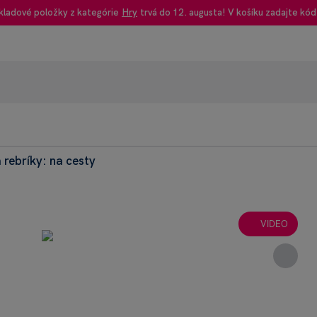
kladové položky z kategórie
Hry
trvá do 12. augusta! V košíku zadajte kód
 rebríky: na cesty
95% rec
Heureka
VIDEO