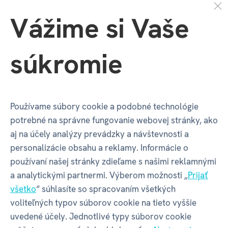
Vážime si Vaše
súkromie
Reflex - Elektronická
Sudoku -
logická hra
Elektronická logická
hra
€ 8,99
€ 22,49
€ 9,99
€ 24,99
Používame súbory cookie a podobné technológie
potrebné na správne fungovanie webovej stránky, ako
na sklade
na sklade
aj na účely analýzy prevádzky a návštevnosti a
personalizácie obsahu a reklamy. Informácie o
používaní našej stránky zdieľame s našimi reklamnými
a analytickými partnermi. Výberom možnosti „
Prijať
všetko
“ súhlasíte so spracovaním všetkých
voliteľných typov súborov cookie na tieto vyššie
uvedené účely. Jednotlivé typy súborov cookie