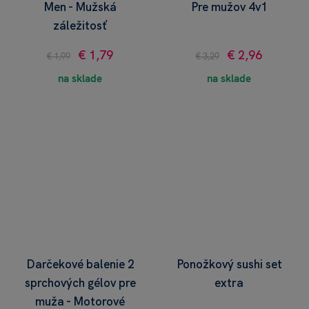
Men - Mužská
Pre mužov 4v1
záležitosť
€ 1,79
€ 2,96
€ 1,99
€ 3,29
na sklade
na sklade
Darčekové balenie 2
Ponožkový sushi set
sprchových gélov pre
extra
muža - Motorové