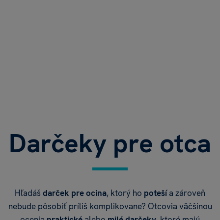
Darčeky pre otca
Hľadáš
darček pre ocina
, ktorý ho
poteší
a zároveň
nebude pôsobiť príliš komplikovane? Otcovia väčšinou
ocenia
praktické
alebo
milé darčeky
, ktoré majú