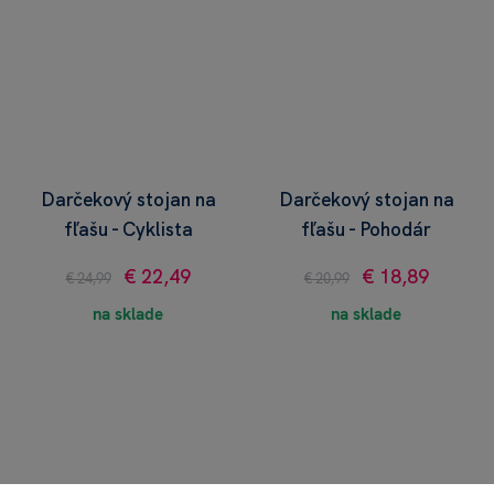
Darčekový stojan na
Darčekový stojan na
fľašu - Cyklista
fľašu - Pohodár
€ 22,49
€ 18,89
€ 24,99
€ 20,99
na sklade
na sklade