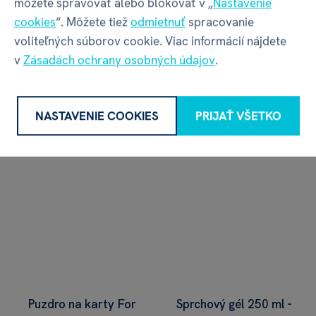
môžete spravovať alebo blokovať v „
Nastavenie
cookies
“. Môžete tiež
odmietnuť
spracovanie
Krígeľ - Najlepší
Veľký stojan na fľašu
voliteľných súborov cookie. Viac informácií nájdete
otcovia
- Karavan
v
Zásadách ochrany osobných údajov
.
€ 12,59
€ 22,49
€ 13,99
€ 24,99
na sklade
na sklade
NASTAVENIE COOKIES
PRIJAŤ VŠETKO
Puzdro na karty For
Sprchový gél 250 ml -