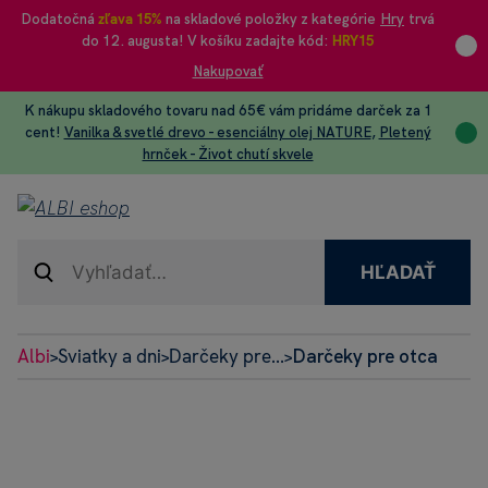
Dodatočná
zľava 15%
na skladové položky z kategórie
Hry
trvá
do 12. augusta! V košíku zadajte kód:
HRY15
Nakupovať
K nákupu skladového tovaru nad 65€ vám pridáme darček za 1
cent!
Vanilka & svetlé drevo - esenciálny olej NATURE
,
Pletený
hrnček - Život chutí skvele
HĽADAŤ
Albi
Sviatky a dni
Darčeky pre...
Darčeky pre otca
>
>
>