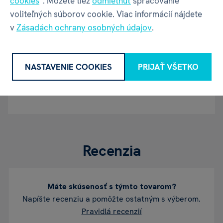
Adresa
Oravská ulica 8557/22 | Žilina |
cookies
“. Môžete tiež
odmietnuť
spracovanie
01001 | Slovensko
voliteľných súborov cookie. Viac informácií nájdete
v
Zásadách ochrany osobných údajov
.
Kontakt
albi@albi.sk
|
+421908720000
NASTAVENIE COOKIES
PRIJAŤ VŠETKO
Web
www.albi.sk
Recenzia
Máte skúsenosť s týmto tovarom?
Napíšte recenziu a pomôžte ostatným s výberom.
Pravidlá recenzií