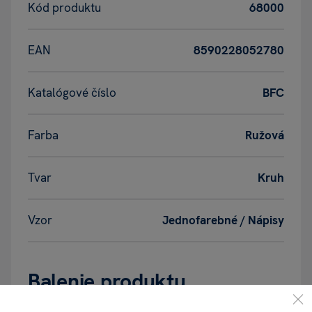
Kód produktu
68000
EAN
8590228052780
Katalógové číslo
BFC
Farba
Ružová
Tvar
Kruh
Vzor
Jednofarebné / Nápisy
Balenie produktu