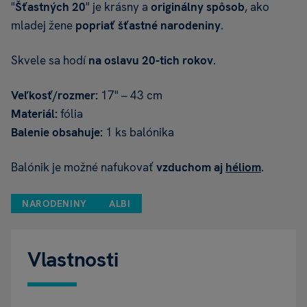
"
Šťastných 20
" je krásny a
originálny spôsob
, ako
mladej žene
popriať šťastné narodeniny
.
Skvele sa hodí
na
oslavu 20-tich rokov
.
Veľkosť/rozmer:
17" – 43 cm
Materiál:
fólia
Balenie obsahuje:
1 ks balónika
Balónik je možné nafukovať
vzduchom aj
héliom
.
NARODENINY
ALBI
Vlastnosti