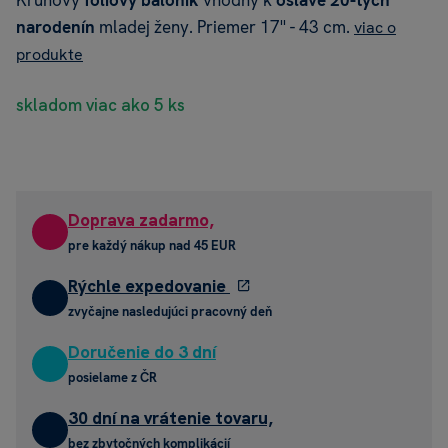
Kruhový
fóliový balónik
vhodný k
oslave 20-tych
narodenín
mladej ženy. Priemer 17'' - 43 cm.
viac o
produkte
skladom viac ako 5 ks
Doprava zadarmo,
pre každý nákup nad 45 EUR
Rýchle expedovanie
zvyčajne nasledujúci pracovný deň
Doručenie do 3 dní
posielame z ČR
30 dní na vrátenie tovaru,
bez zbytočných komplikácií