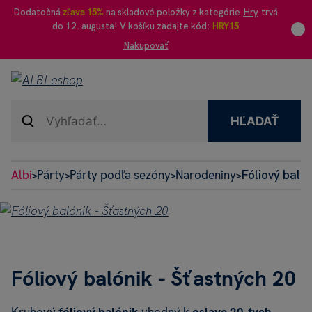
Dodatočná
zľava 15%
na skladové položky z kategórie
Hry
trvá
do 12. augusta! V košíku zadajte kód:
HRY15
Nakupovať
HĽADAŤ
Albi
Párty
Párty podľa sezóny
Narodeniny
Fóliový balón
>
>
>
>
Fóliový balónik - Šťastných 20