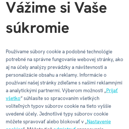
Vážime si Vaše
Šírka balenia
140 mm
súkromie
Hĺbka balenia
2 mm
Výška balenia
185 mm
Používame súbory cookie a podobné technológie
potrebné na správne fungovanie webovej stránky, ako
Váha balenia
38 g
aj na účely analýzy prevádzky a návštevnosti a
personalizácie obsahu a reklamy. Informácie o
používaní našej stránky zdieľame s našimi reklamnými
GPSR - Výrobca
a analytickými partnermi. Výberom možnosti „
Prijať
všetko
“ súhlasíte so spracovaním všetkých
voliteľných typov súborov cookie na tieto vyššie
Název
ALBI s.r.o.
uvedené účely. Jednotlivé typy súborov cookie
môžete spravovať alebo blokovať v „
Nastavenie