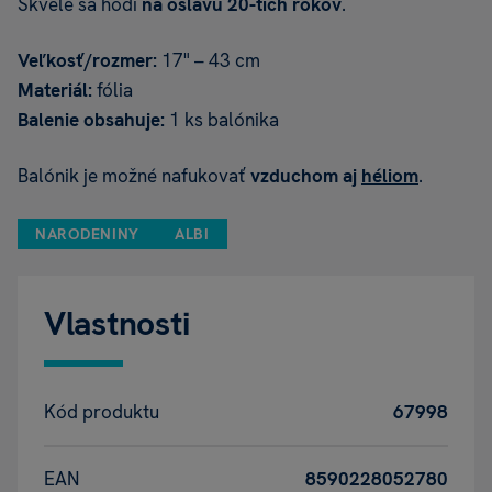
Skvele sa hodí
na
oslavu 20-tich rokov
.
Veľkosť/rozmer:
17" – 43 cm
Materiál:
fólia
Balenie obsahuje:
1 ks balónika
Balónik je možné nafukovať
vzduchom aj
héliom
.
NARODENINY
ALBI
Vlastnosti
Kód produktu
67998
EAN
8590228052780