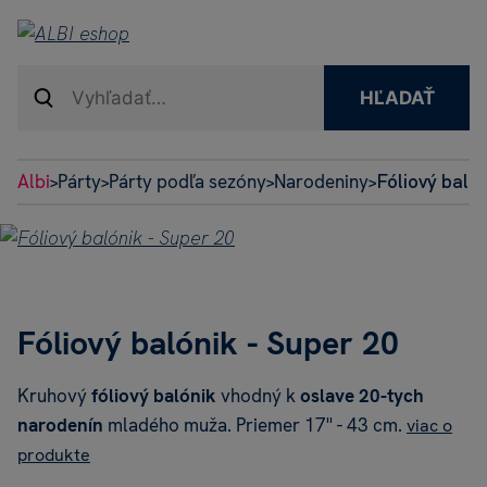
HĽADAŤ
Albi
Párty
Párty podľa sezóny
Narodeniny
Fóliový balón
>
>
>
>
Fóliový balónik - Super 20
Kruhový
fóliový balónik
vhodný k
oslave 20-tych
narodenín
mladého muža. Priemer 17'' - 43 cm.
viac o
produkte