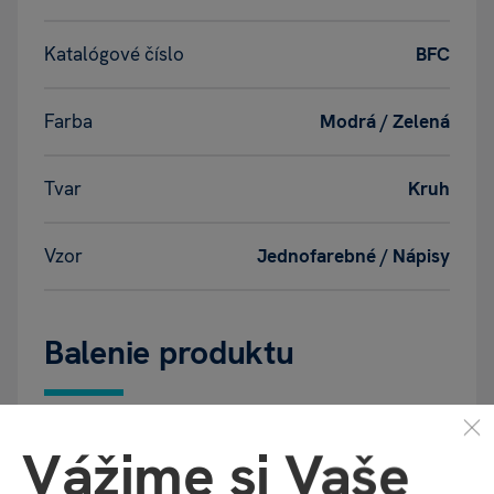
Katalógové číslo
BFC
Farba
Modrá / Zelená
Tvar
Kruh
Vzor
Jednofarebné / Nápisy
Balenie produktu
Šírka balenia
140 mm
Vážime si Vaše