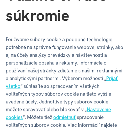
Hĺbka balenia
2 mm
súkromie
Výška balenia
185 mm
Váha balenia
38 g
Používame súbory cookie a podobné technológie
potrebné na správne fungovanie webovej stránky, ako
aj na účely analýzy prevádzky a návštevnosti a
GPSR - Výrobca
personalizácie obsahu a reklamy. Informácie o
používaní našej stránky zdieľame s našimi reklamnými
a analytickými partnermi. Výberom možnosti „
Prijať
všetko
“ súhlasíte so spracovaním všetkých
Název
ALBI s.r.o.
voliteľných typov súborov cookie na tieto vyššie
uvedené účely. Jednotlivé typy súborov cookie
Adresa
Oravská ulica 8557/22 | Žilina |
môžete spravovať alebo blokovať v „
Nastavenie
01001 | Slovensko
cookies
“. Môžete tiež
odmietnuť
spracovanie
voliteľných súborov cookie. Viac informácií nájdete