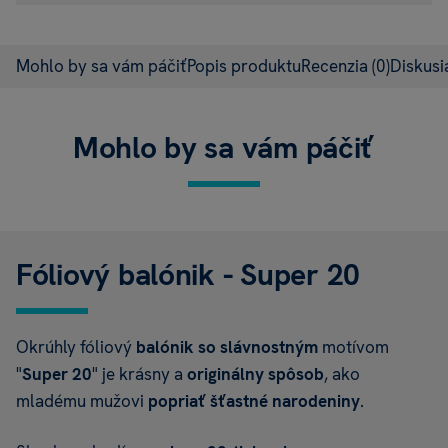
Mohlo by sa vám páčiť
Popis produktu
Recenzia
(0)
Diskus
Mohlo by sa vám páčiť
Fóliový balónik - Super 20
Okrúhly fóliový
balónik so slávnostným
motívom
"
Super 20
" je krásny a
originálny spôsob
, ako
mladému mužovi
popriať šťastné narodeniny
.