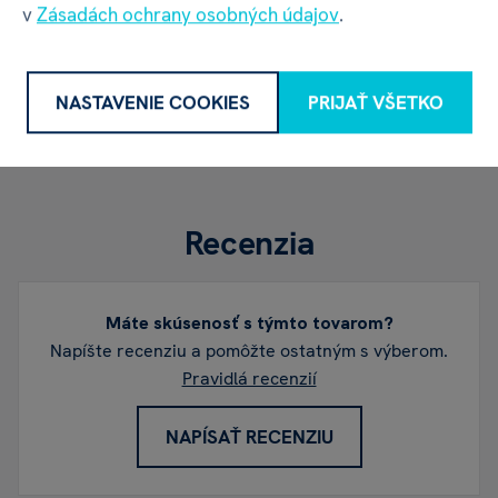
Kontakt
albi@albi.sk
|
+421908720000
v
Zásadách ochrany osobných údajov
.
Web
www.albi.sk
NASTAVENIE COOKIES
PRIJAŤ VŠETKO
Recenzia
Máte skúsenosť s týmto tovarom?
Napíšte recenziu a pomôžte ostatným s výberom.
Pravidlá recenzií
NAPÍSAŤ RECENZIU