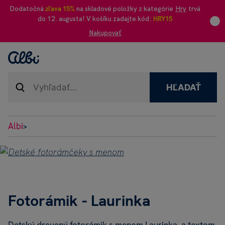
Dodatočná
zľava 15%
na skladové položky z kategórie
Hry
trvá
do 12. augusta! V košíku zadajte kód:
HRY15
Nakupovať
HĽADAŤ
Albi
>
Fotorámik - Laurinka