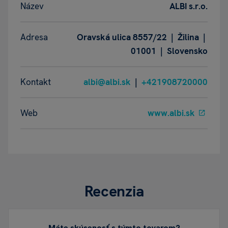
Název
ALBI s.r.o.
Adresa
Oravská ulica 8557/22 | Žilina |
01001 | Slovensko
Kontakt
albi@albi.sk
|
+421908720000
Web
www.albi.sk
Recenzia
Máte skúsenosť s týmto tovarom?