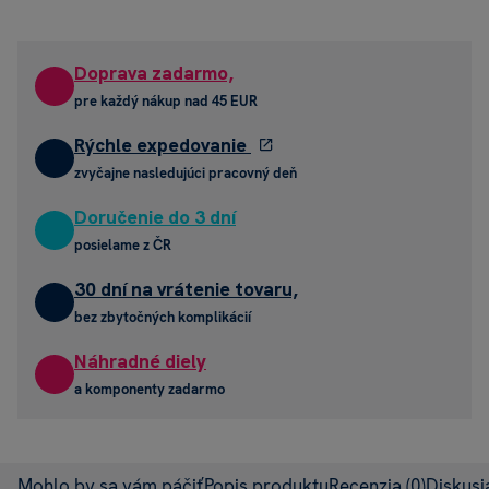
Doprava zadarmo,
pre každý nákup nad 45 EUR
Rýchle expedovanie
zvyčajne nasledujúci pracovný deň
Doručenie do 3 dní
posielame z ČR
30 dní na vrátenie tovaru,
bez zbytočných komplikácií
Náhradné diely
a komponenty zadarmo
Mohlo by sa vám páčiť
Popis produktu
Recenzia
(0)
Diskus