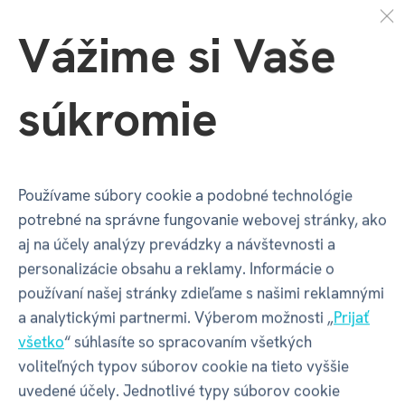
význam. Na rámiku sa nachádza
meno dieťaťa
, jeho
Vážime si Vaše
pôvod
alebo krátky veselý profil, ktorý dodáva
darčeku jedinečný charakter.
súkromie
Vďaka
odnímateľnej zadnej strane
sa fotografia ľahko
vkladá a
praktická opierka
umožňuje rámik postaviť
na poličku, nočný stolík alebo komodu. Kompaktný
rozmer 185 × 142 mm
je ideálny na vystavenie bez
Používame súbory cookie a podobné technológie
toho, aby zaberal príliš veľa miesta. Fotorámček
potrebné na správne fungovanie webovej stránky, ako
nemožno zavesiť na stenu
.
aj na účely analýzy prevádzky a návštevnosti a
personalizácie obsahu a reklamy. Informácie o
Detský fotorámik s menom
je skvelou voľbou
používaní našej stránky zdieľame s našimi reklamnými
na
narodeniny
,
meniny
,
Vianoce
alebo ako osobný
a analytickými partnermi. Výberom možnosti „
Prijať
darček pre malého oslávenca.
všetko
“ súhlasíte so spracovaním všetkých
voliteľných typov súborov cookie na tieto vyššie
Fotorámik je vhodný na fotografie s rozmermi 8,5 x 11
uvedené účely. Jednotlivé typy súborov cookie
cm.