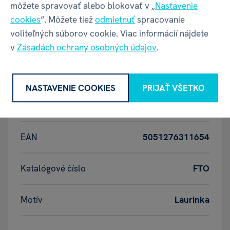
môžete spravovať alebo blokovať v „
Nastavenie
cookies
“. Môžete tiež
odmietnuť
spracovanie
ALBI
DETSKÉ FOTORÁMČEKY S MENOM
voliteľných súborov cookie. Viac informácií nájdete
v
Zásadách ochrany osobných údajov
.
Vlastnosti
NASTAVENIE COOKIES
PRIJAŤ VŠETKO
Kód produktu
27925
EAN
5051276311654
Katalógové číslo
FTO
Motív
Laurinka