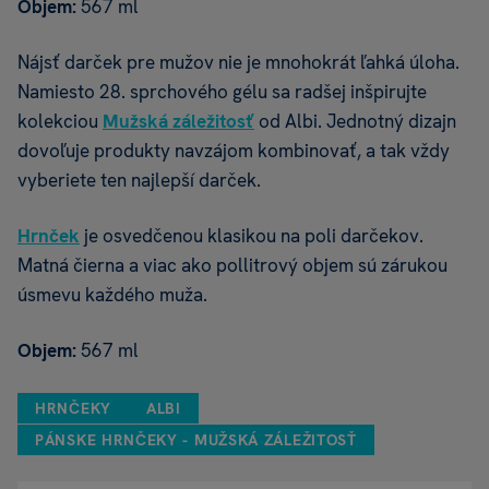
Objem:
567 ml
Nájsť darček pre mužov nie je mnohokrát ľahká úloha.
Namiesto 28. sprchového gélu sa radšej inšpirujte
kolekciou
Mužská záležitosť
od Albi. Jednotný dizajn
dovoľuje produkty navzájom kombinovať, a tak vždy
vyberiete ten najlepší darček.
Hrnček
je osvedčenou klasikou na poli darčekov.
Matná čierna a viac ako pollitrový objem sú zárukou
úsmevu každého muža.
Objem:
567 ml
HRNČEKY
ALBI
PÁNSKE HRNČEKY - MUŽSKÁ ZÁLEŽITOSŤ