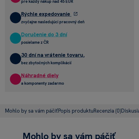
pre každý nákup nad 45 EUR
Rýchle expedovanie
zvyčajne nasledujúci pracovný deň
Doručenie do 3 dní
posielame z ČR
30 dní na vrátenie tovaru,
bez zbytočných komplikácií
Náhradné diely
a komponenty zadarmo
Mohlo by sa vám páčiť
Popis produktu
Recenzia
(0)
Diskus
Mohlo by sa vám páčiť