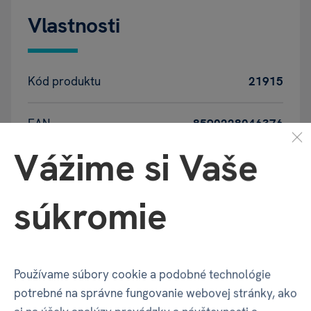
Vlastnosti
Kód produktu
21915
EAN
8590228046376
Vážime si Vaše
Katalógové číslo
M1H
súkromie
Motív
Úžasný chlap
Balenie produktu
Používame súbory cookie a podobné technológie
potrebné na správne fungovanie webovej stránky, ako