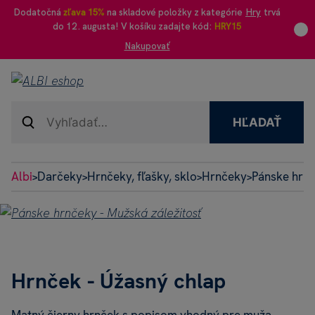
Dodatočná
zľava 15%
na skladové položky z kategórie
Hry
trvá
do 12. augusta! V košíku zadajte kód:
HRY15
Nakupovať
HĽADAŤ
Albi
Darčeky
Hrnčeky, fľašky, sklo
Hrnčeky
Pánske hrnč
>
>
>
>
Hrnček - Úžasný chlap