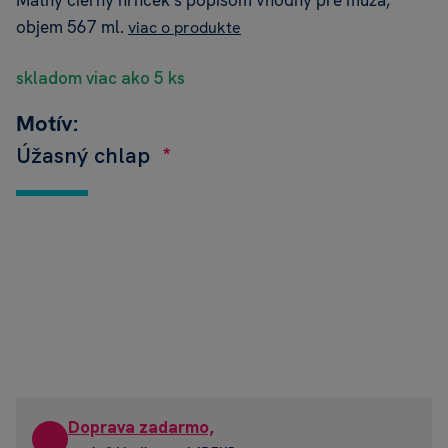
Matný čierny hrnček s popisom vhodný pre muža,
objem 567 ml.
viac o produkte
skladom viac ako 5 ks
Motív:
Úžasný chlap
Doprava zadarmo,