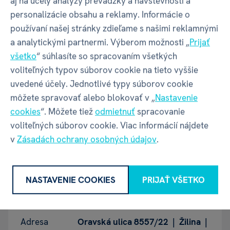
aj na účely analýzy prevádzky a návštevnosti a
Šírka balenia
158 mm
personalizácie obsahu a reklamy. Informácie o
používaní našej stránky zdieľame s našimi reklamnými
Hĺbka balenia
113 mm
a analytickými partnermi. Výberom možnosti „
Prijať
všetko
“ súhlasíte so spracovaním všetkých
voliteľných typov súborov cookie na tieto vyššie
Výška balenia
130 mm
uvedené účely. Jednotlivé typy súborov cookie
môžete spravovať alebo blokovať v „
Nastavenie
Váha balenia
727 g
cookies
“. Môžete tiež
odmietnuť
spracovanie
voliteľných súborov cookie. Viac informácií nájdete
v
Zásadách ochrany osobných údajov
.
GPSR - Výrobca
NASTAVENIE COOKIES
PRIJAŤ VŠETKO
Název
ALBI s.r.o.
Adresa
Oravská ulica 8557/22 | Žilina |