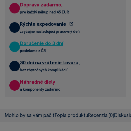
Doprava zadarmo,
pre každý nákup nad 45 EUR
Rýchle expedovanie
zvyčajne nasledujúci pracovný deň
Doručenie do 3 dní
posielame z ČR
30 dní na vrátenie tovaru,
bez zbytočných komplikácií
Náhradné diely
a komponenty zadarmo
Mohlo by sa vám páčiť
Popis produktu
Recenzia
(0)
Diskus