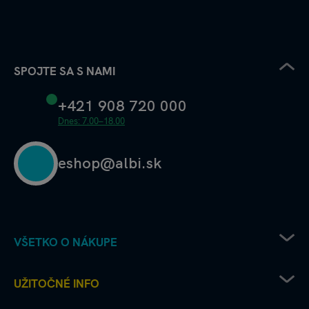
SPOJTE SA S NAMI
+421 908 720 000
Dnes: 7.00–18.00
eshop@albi.sk
VŠETKO O NÁKUPE
Pravidlá uplatňovania zľavových kódov
UŽITOČNÉ INFO
Recenzie a hodnotenia - ako to chodí u nás