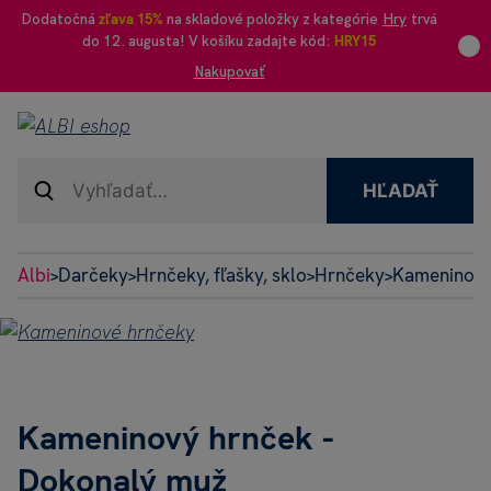
Dodatočná
zľava 15%
na skladové položky z kategórie
Hry
trvá
do 12. augusta! V košíku zadajte kód:
HRY15
Nakupovať
HĽADAŤ
Albi
Darčeky
Hrnčeky, fľašky, sklo
Hrnčeky
Kameninové
>
>
>
>
Kameninový hrnček -
Dokonalý muž