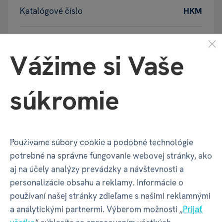
Katalógové číslo
HKM
Motív
Dokonalý muž
Vážime si Vaše
Balenie produktu
súkromie
Šírka balenia
140 mm
Používame súbory cookie a podobné technológie
Hĺbka balenia
100 mm
potrebné na správne fungovanie webovej stránky, ako
aj na účely analýzy prevádzky a návštevnosti a
personalizácie obsahu a reklamy. Informácie o
Výška balenia
120 mm
používaní našej stránky zdieľame s našimi reklamnými
a analytickými partnermi. Výberom možnosti „
Prijať
Váha balenia
517 g