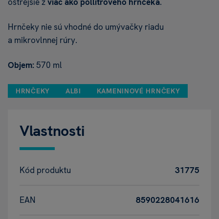
ostrejšie z
viac ako pollitrového hrnčeka
.
Hrnčeky nie sú vhodné do umývačky riadu
a mikrovlnnej rúry.
Objem:
570 ml
HRNČEKY
ALBI
KAMENINOVÉ HRNČEKY
Vlastnosti
Kód produktu
31775
EAN
8590228041616