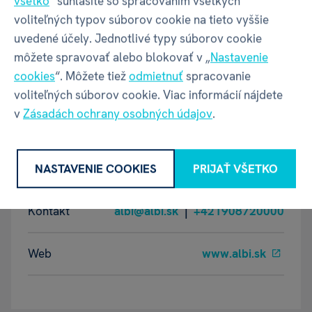
všetko
“ súhlasíte so spracovaním všetkých
voliteľných typov súborov cookie na tieto vyššie
uvedené účely. Jednotlivé typy súborov cookie
GPSR - Výrobca
môžete spravovať alebo blokovať v „
Nastavenie
cookies
“. Môžete tiež
odmietnuť
spracovanie
voliteľných súborov cookie. Viac informácií nájdete
Název
ALBI s.r.o.
v
Zásadách ochrany osobných údajov
.
Adresa
Oravská ulica 8557/22 | Žilina |
NASTAVENIE COOKIES
PRIJAŤ VŠETKO
01001 | Slovensko
Kontakt
albi@albi.sk
|
+421908720000
Web
www.albi.sk