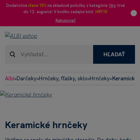
Dodatočná
zľava 15%
na skladové položky z kategórie
Hry
trvá
do 12. augusta! V košíku zadajte kód:
HRY15
Nakupovať
HĽADAŤ
Albi
Darčeky
Hrnčeky, fľašky, sklo
Hrnčeky
Keramické 
>
>
>
>
Keramické hrnčeky