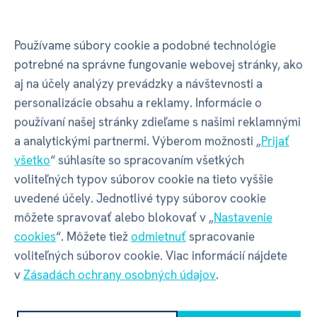
Používame súbory cookie a podobné technológie
GPSR - Výrobca
potrebné na správne fungovanie webovej stránky, ako
aj na účely analýzy prevádzky a návštevnosti a
personalizácie obsahu a reklamy. Informácie o
Název
ALBI s.r.o.
používaní našej stránky zdieľame s našimi reklamnými
a analytickými partnermi. Výberom možnosti „
Prijať
Adresa
Oravská ulica 8557/22 | Žilina |
všetko
“ súhlasíte so spracovaním všetkých
01001 | Slovensko
voliteľných typov súborov cookie na tieto vyššie
uvedené účely. Jednotlivé typy súborov cookie
Kontakt
albi@albi.sk
|
+421908720000
môžete spravovať alebo blokovať v „
Nastavenie
cookies
“. Môžete tiež
odmietnuť
spracovanie
voliteľných súborov cookie. Viac informácií nájdete
Web
www.albi.sk
v
Zásadách ochrany osobných údajov
.