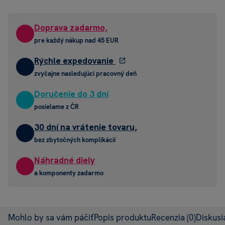
Doprava zadarmo,
pre každý nákup nad 45 EUR
Rýchle expedovanie
zvyčajne nasledujúci pracovný deň
Doručenie do 3 dní
posielame z ČR
30 dní na vrátenie tovaru,
bez zbytočných komplikácií
Náhradné diely
a komponenty zadarmo
Mohlo by sa vám páčiť
Popis produktu
Recenzia
(0)
Diskus