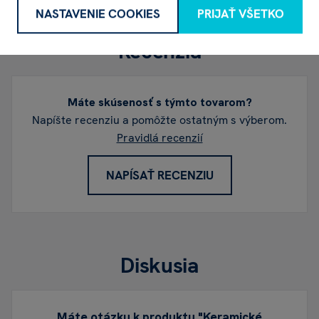
NASTAVENIE COOKIES
PRIJAŤ VŠETKO
Recenzia
Máte skúsenosť s týmto tovarom?
Napíšte recenziu a pomôžte ostatným s výberom.
Pravidlá recenzií
NAPÍSAŤ RECENZIU
Diskusia
Máte otázku k produktu "Keramické