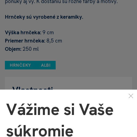
ponuky aj vy. K dostaniu sú rôzne farby a motívy.
Hrnčeky sú vyrobené z keramiky.
Výška hrnčeka:
9 cm
Priemer hrnčeka:
8,5 cm
Objem:
250 ml
HRNČEKY
ALBI
Vlastnosti
Vážime si Vaše
Kód produktu
D1183
súkromie
Katalógové číslo
PLE