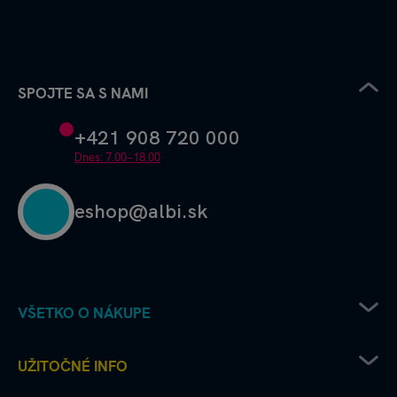
SPOJTE SA S NAMI
+421 908 720 000
Dnes: 7.00–18.00
eshop@albi.sk
VŠETKO O NÁKUPE
Pravidlá uplatňovania zľavových kódov
UŽITOČNÉ INFO
Recenzie a hodnotenia - ako to chodí u nás