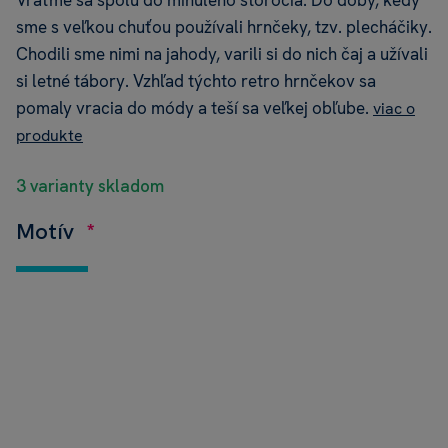
Vráťme sa spolu do minulého storočia. Do doby, kedy
sme s veľkou chuťou používali hrnčeky, tzv. plecháčiky.
Chodili sme nimi na jahody, varili si do nich čaj a užívali
si letné tábory. Vzhľad týchto retro hrnčekov sa
pomaly vracia do módy a teší sa veľkej obľube.
viac o
produkte
3 varianty skladom
Motív