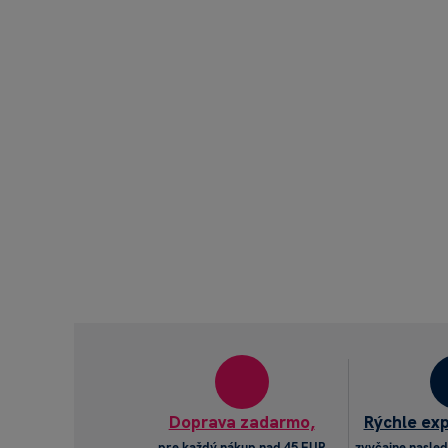
Doprava zadarmo,
Rýchle ex
pre každý nákup nad 45 EUR
zvyčajne nasled