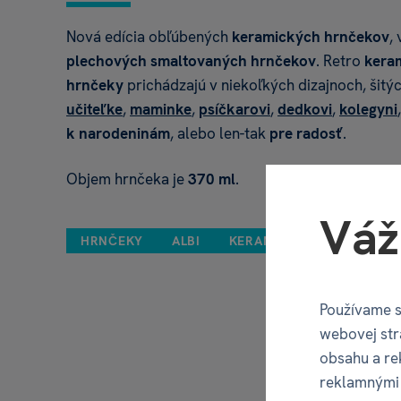
Nová edícia obľúbených
keramických hrnčekov
,
plechových smaltovaných hrnčekov
. Retro
kera
hrnčeky
prichádzajú v niekoľkých dizajnoch, šitý
učiteľke
,
maminke
,
psíčkarovi
,
dedkovi
,
kolegyni
k narodeninám
, alebo len-tak
pre radosť
.
Objem hrnčeka je
370 ml
.
Váž
HRNČEKY
ALBI
KERAMICKÉ RETRO HRNČE
Používame s
webovej str
obsahu a re
reklamnými 