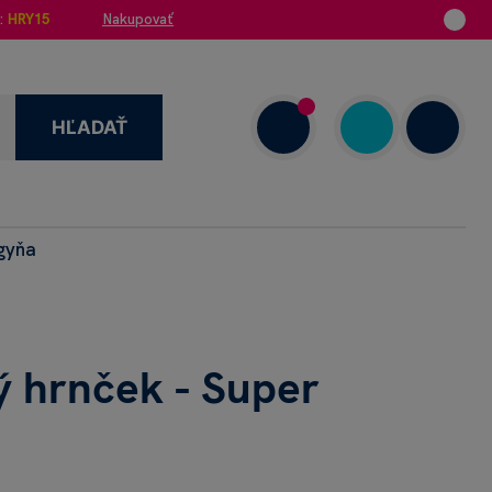
:
HRY15
Nakupovať
HĽADAŤ
egyňa
enzie
+421 908 720 000
Dnes: 7.00–18.00
 hrnček - Super