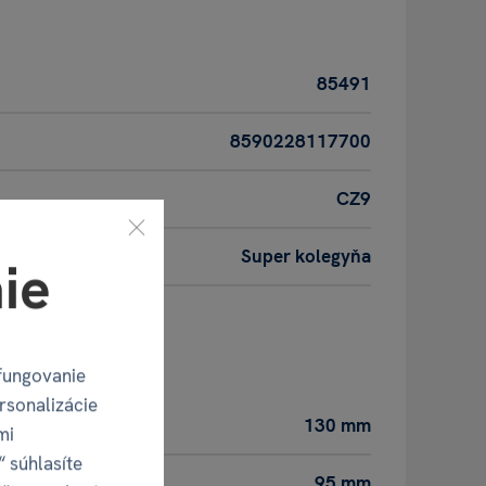
85491
8590228117700
CZ9
Super kolegyňa
ie
oduktu
fungovanie
rsonalizácie
130 mm
mi
“ súhlasíte
95 mm