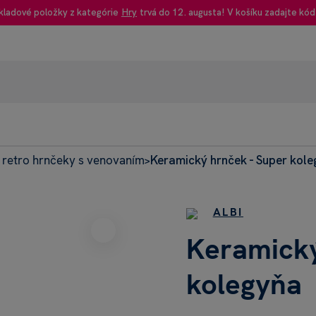
kladové položky z kategórie
Hry
trvá do 12. augusta! V košíku zadajte kód
retro hrnčeky s venovaním
Keramický hrnček - Super kol
95% rec
>
Heureka
ALBI
Keramický
kolegyňa