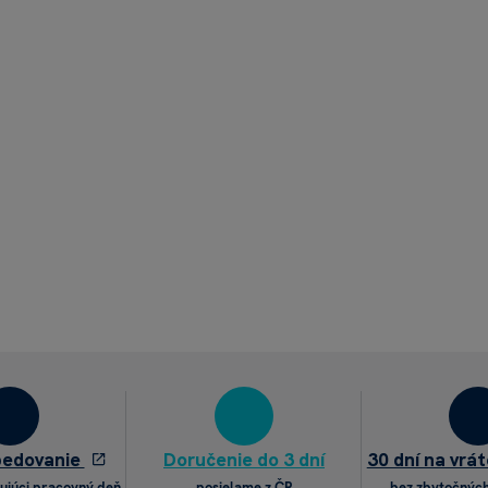
pedovanie
Doručenie do 3 dní
30 dní na vrát
ujúci pracovný deň
posielame z ČR
bez zbytočných