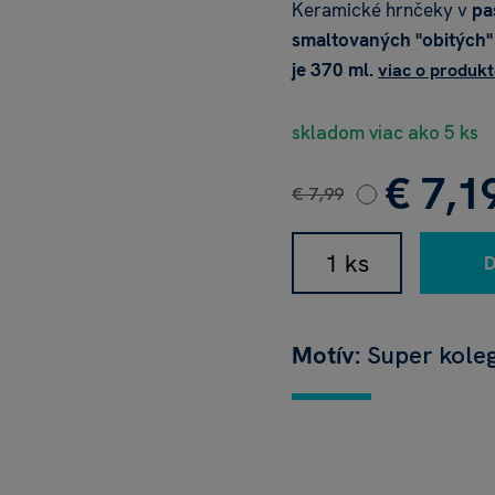
Keramické hrnčeky v
pa
smaltovaných
"obitých
je
370 ml
.
viac o produk
skladom viac ako 5 ks
€ 7,1
€ 7,99
Motív:
Super kole