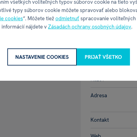
ním všetkých voliteľných typov súborov cookie na tieto vy
otlivé typy súborov cookie môžete spravovať alebo blokov
Výška balenia
ie cookies
“. Môžete tiež
odmietnuť
spracovanie voliteľných
 informácií nájdete v
Zásadách ochrany osobných údajov
.
Váha balenia
GPSR - Výr
NASTAVENIE COOKIES
PRIJAŤ VŠETKO
Název
Adresa
Kontakt
Web