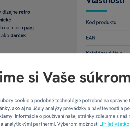
Vlastnosti
 v dizajne
retro
mické
Kód produktu
ch na mieru
pani
, ako
darček
EAN
Katalógové číslo
Motív
ime si Vaše súkrom
KY S VENOVANÍM
Balenie pr
úbory cookie a podobné technológie potrebné na správne 
ánky, ako aj na účely analýzy prevádzky a návštevnosti a pe
Šírka balenia
klamy. Informácie o používaní našej stránky zdieľame s naši
a analytickými partnermi. Výberom možnosti „
Prijať všetko
Hĺbka balenia