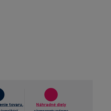
enie tovaru,
Náhradné diely
 komplikácií
a komponenty zadarmo