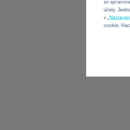
so spracova
účely. Jedn
v „
Nastaven
cookie. Viac