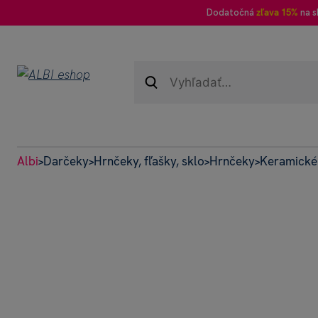
Dodatočná
zľava 15%
na s
Albi
Darčeky
Hrnčeky, fľašky, sklo
Hrnčeky
Keramické 
>
>
>
>