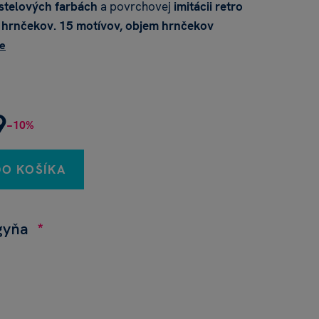
stelových farbách
a povrchovej
imitácii retro
"
hrnčekov
. 15 motívov,
objem
hrnčekov
te
9
−10%
DO KOŠÍKA
gyňa