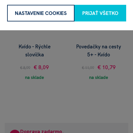
NASTAVENIE COOKIES
PRIJAŤ VŠETKO
Kvído - Rýchle
Povedačky na cesty
slovíčka
5+ - Kvído
€ 8,09
€ 10,79
€ 8,99
€ 11,99
na sklade
na sklade
Doprava zadarmo,