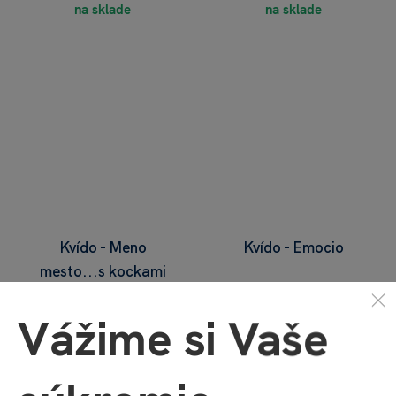
na sklade
na sklade
Kvído - Meno
Kvído - Emocio
mesto...s kockami
€ 7,19
€ 13,49
€ 7,99
€ 14,99
Vážime si Vaše
na sklade
na sklade