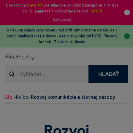
Dodatočná
zľava 15%
na skladové položky z kategórie
Hry
trvá
do 12. augusta! V košíku zadajte kód:
HRY15
Nakupovať
K nákupu skladového tovaru nad 65€ vám pridáme darček za 1
cent!
Vanilka & svetlé drevo - esenciálny olej NATURE
,
Pletený
hrnček - Život chutí skvele
HĽADAŤ
Albi
Kvído
Rozvoj komunikácie a slovnej zásoby
>
>
Rozvoj