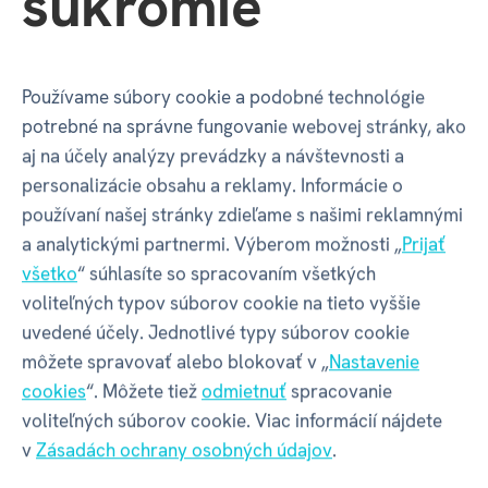
súkromie
HRAČKA ROKU 2023 V ČR
Používame súbory cookie a podobné technológie
potrebné na správne fungovanie webovej stránky, ako
aj na účely analýzy prevádzky a návštevnosti a
personalizácie obsahu a reklamy. Informácie o
používaní našej stránky zdieľame s našimi reklamnými
Kvído - Hoď a objavuj
Kvído - Básničky s
a analytickými partnermi. Výberom možnosti „
Prijať
pohybom - Denné
všetko
“ súhlasíte so spracovaním všetkých
činnosti
voliteľných typov súborov cookie na tieto vyššie
€ 19,79
€ 7,19
uvedené účely. Jednotlivé typy súborov cookie
€ 21,99
€ 7,99
môžete spravovať alebo blokovať v „
Nastavenie
na sklade
na sklade
cookies
“. Môžete tiež
odmietnuť
spracovanie
voliteľných súborov cookie. Viac informácií nájdete
v
Zásadách ochrany osobných údajov
.