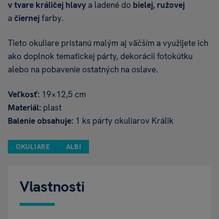
v tvare králičej hlavy
a ladené do
bielej
,
ružovej
a
čiernej
farby.
Tieto okuliare pristanú malým aj väčším a využijete ich
ako doplnok tematickej párty, dekorácii fotokútku
alebo na pobavenie ostatných na oslave.
Veľkosť:
19×12,5 cm
Materiál:
plast
Balenie obsahuje:
1 ks párty okuliarov Králik
OKULIARE
ALBI
Vlastnosti