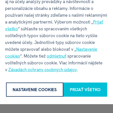
aj na účely analýzy prevádzky a návštevnosti a
Web
www.albi.sk
personalizácie obsahu a reklamy. Informácie o
používaní našej stránky zdieľame s našimi reklamnými
a analytickými partnermi. Výberom možnosti „
Prijať
všetko
“ súhlasíte so spracovaním všetkých
voliteľných typov súborov cookie na tieto vyššie
uvedené účely. Jednotlivé typy súborov cookie
Recenzia
môžete spravovať alebo blokovať v „
Nastavenie
cookies
“. Môžete tiež
odmietnuť
spracovanie
voliteľných súborov cookie. Viac informácií nájdete
Máte skúsenosť s týmto tovarom?
v
Zásadách ochrany osobných údajov
.
Napíšte recenziu a pomôžte ostatným s výberom.
Pravidlá recenzií
NASTAVENIE COOKIES
PRIJAŤ VŠETKO
NAPÍSAŤ RECENZIU