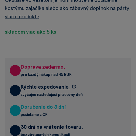
Okuliare vo veselom jarnom motíve na doladenie
kostýmu zajačika alebo ako zábavný doplnok na párty.
viac o produkte
skladom viac ako 5 ks
Doprava zadarmo,
pre každý nákup nad 45 EUR
Rýchle expedovanie
zvyčajne nasledujúci pracovný deň
Doručenie do 3 dní
posielame z ČR
30 dní na vrátenie tovaru,
bez zbytočných komplikácií