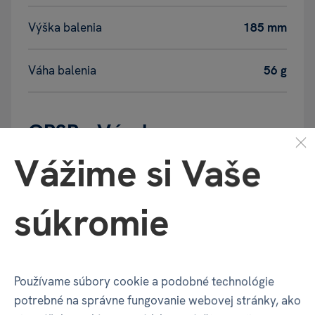
Výška balenia
185 mm
Váha balenia
56 g
GPSR - Výrobca
Vážime si Vaše
Název
ALBI s.r.o.
súkromie
Adresa
Oravská ulica 8557/22 | Žilina |
01001 | Slovensko
Používame súbory cookie a podobné technológie
Kontakt
albi@albi.sk
|
+421908720000
potrebné na správne fungovanie webovej stránky, ako