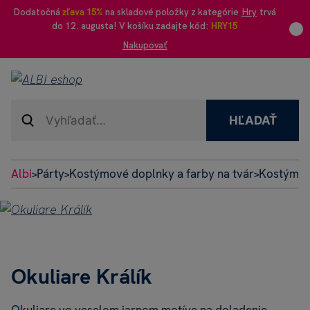
Dodatočná
zľava 15%
na skladové položky z kategórie
Hry
trvá
do 12. augusta! V košíku zadajte kód:
HRY15
Nakupovať
HĽADAŤ
Albi
Párty
Kostýmové doplnky a farby na tvár
Kostýmov
>
>
>
Okuliare Králík