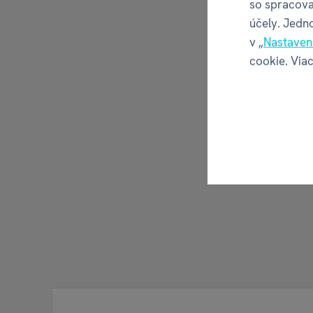
so spracova
účely. Jedn
v „
Nastaven
cookie. Viac