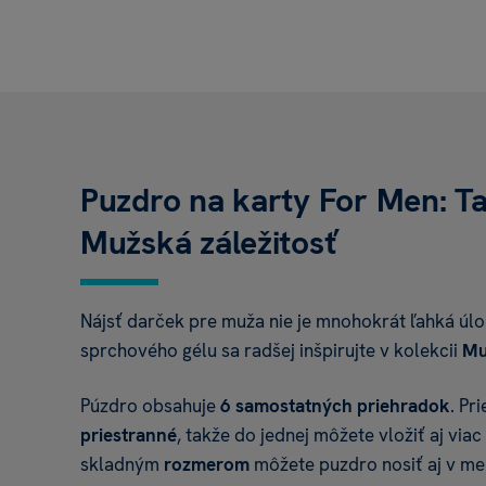
Puzdro na karty For Men: Tak
Mužská záležitosť
Nájsť darček pre muža nie je mnohokrát ľahká úlo
sprchového gélu sa radšej inšpirujte v kolekcii
Mu
Púzdro obsahuje
6 samostatných priehradok
. Pr
priestranné
, takže do jednej môžete vložiť aj viac
skladným
rozmerom
môžete puzdro nosiť aj v me