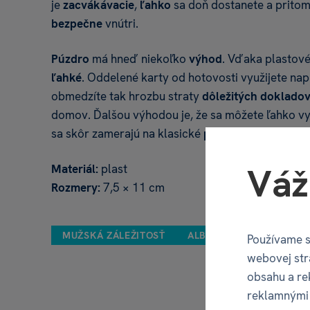
je
zacvákávacie
,
ľahko
sa doň dostanete a pritom
bezpečne
vnútri.
Púzdro
má hneď niekoľko
výhod
. Vďaka plastové
ľahké
. Oddelené karty od hotovosti využijete nap
obmedzíte tak hrozbu straty
dôležitých doklado
domov. Ďalšou výhodou je, že sa môžete ľahko v
sa skôr zamerajú na klasické
peňaženky
, než na 
Váž
Materiál:
plast
Rozmery:
7,5 × 11 cm
MUŽSKÁ ZÁLEŽITOSŤ
ALBI
Používame s
webovej str
obsahu a re
reklamnými 