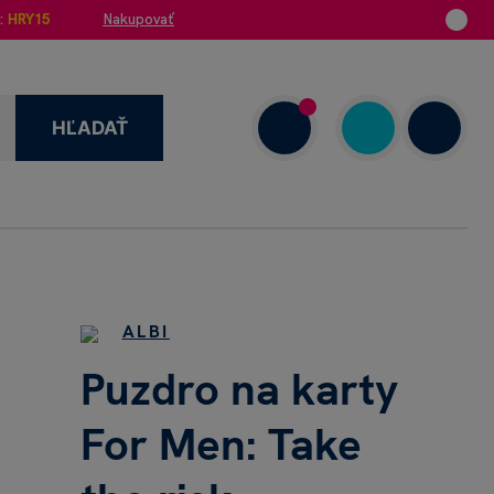
:
HRY15
Nakupovať
HĽADAŤ
enzie
+421 908 720 000
Dnes: 7.00–18.00
ALBI
Puzdro na karty
For Men: Take