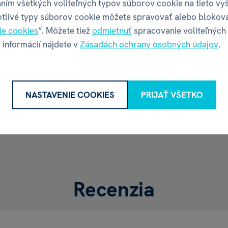
ním všetkých voliteľných typov súborov cookie na tieto vy
Adresa
otlivé typy súborov cookie môžete spravovať alebo blokov
ie cookies
“. Môžete tiež
odmietnuť
spracovanie voliteľných
 informácií nájdete v
Zásadách ochrany osobných údajov
.
Kontakt
Web
NASTAVENIE COOKIES
PRIJAŤ VŠETKO
Recenzia