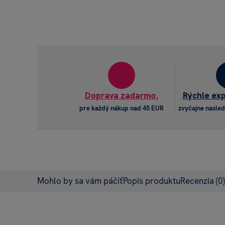
Doprava zadarmo,
Rýchle ex
pre každý nákup nad 45 EUR
zvyčajne nasled
Mohlo by sa vám páčiť
Popis produktu
Recenzia
(0)