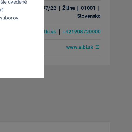
ššie uvedené
Oravská ulica 8557/22 | Žilina | 01001 |
ať
Slovensko
 súborov
albi@albi.sk
|
+421908720000
www.albi.sk