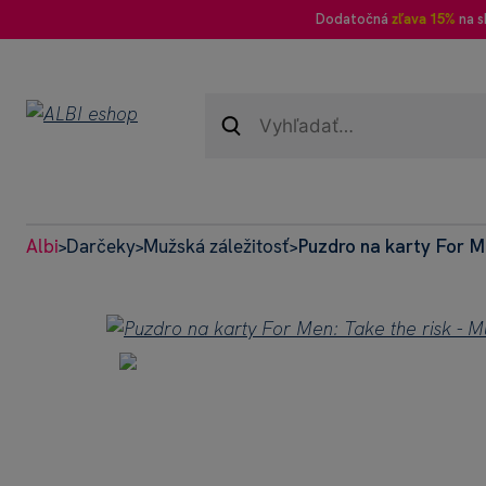
Dodatočná
zľava 15%
na s
Albi
Darčeky
Mužská záležitosť
Puzdro na karty For Me
>
>
>