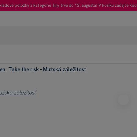
kladové položky z kategórie
Hry
trvá do 12. augusta! V košíku zadajte kód
n: Take the risk - Mužská záležitosť
95% rec
Heureka