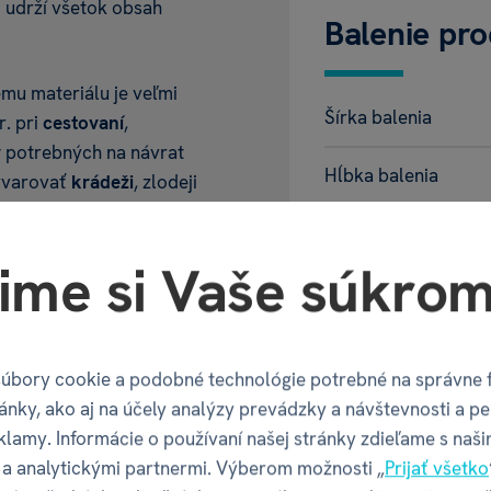
 udrží všetok obsah
Balenie pr
mu materiálu je veľmi
Šírka balenia
r. pri
cestovaní
,
v
potrebných na návrat
Hĺbka balenia
yvarovať
krádeži
, zlodeji
krabičku.
Výška balenia
ime si Vaše súkrom
Váha balenia
GPSR - Výr
úbory cookie a podobné technológie potrebné na správne 
ánky, ako aj na účely analýzy prevádzky a návštevnosti a pe
klamy. Informácie o používaní našej stránky zdieľame s naši
Název
a analytickými partnermi. Výberom možnosti „
Prijať všetko