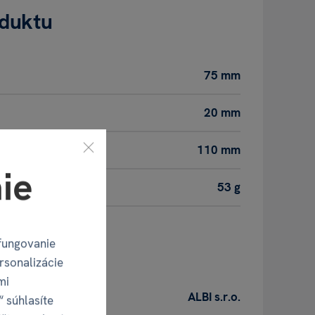
oduktu
75 mm
20 mm
110 mm
ie
53 g
obca
fungovanie
rsonalizácie
mi
ALBI s.r.o.
“ súhlasíte