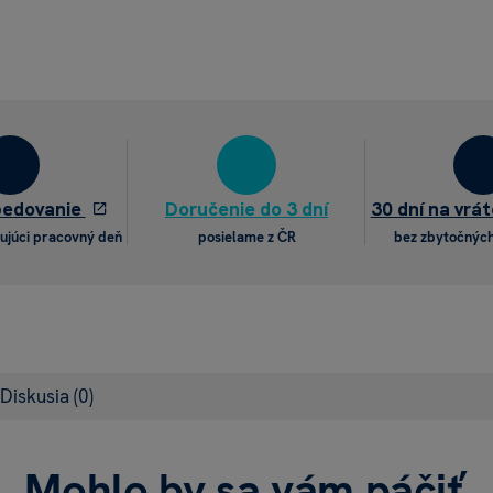
pedovanie
Doručenie do 3 dní
30 dní na vrát
ujúci pracovný deň
posielame z ČR
bez zbytočných
Diskusia
(0)
Mohlo by sa vám páčiť