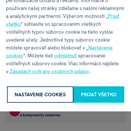
personalizácie obsahu a reklamy. Informácie o
používaní našej stránky zdieľame s našimi reklamnými
a analytickými partnermi. Výberom možnosti „
Prijať
všetko
“ súhlasíte so spracovaním všetkých
Doprava zadarmo,
voliteľných typov súborov cookie na tieto vyššie
pre každý nákup nad 45 EUR
uvedené účely. Jednotlivé typy súborov cookie
môžete spravovať alebo blokovať v „
Nastavenie
Rýchle expedovanie
cookies
“. Môžete tiež
odmietnuť
spracovanie
zvyčajne nasledujúci pracovný deň
voliteľných súborov cookie. Viac informácií nájdete
Doručenie do 3 dní
v
Zásadách ochrany osobných údajov
.
posielame z ČR
30 dní na vrátenie tovaru,
NASTAVENIE COOKIES
PRIJAŤ VŠETKO
bez zbytočných komplikácií
Náhradné diely
a komponenty zadarmo