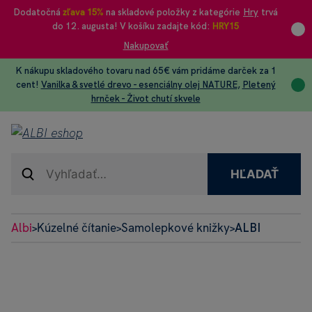
Dodatočná
zľava 15%
na skladové položky z kategórie
Hry
trvá
do 12. augusta! V košíku zadajte kód:
HRY15
Nakupovať
K nákupu skladového tovaru nad 65€ vám pridáme darček za 1
cent!
Vanilka & svetlé drevo - esenciálny olej NATURE
,
Pletený
hrnček - Život chutí skvele
HĽADAŤ
Albi
Kúzelné čítanie
Samolepkové knižky
ALBI
>
>
>