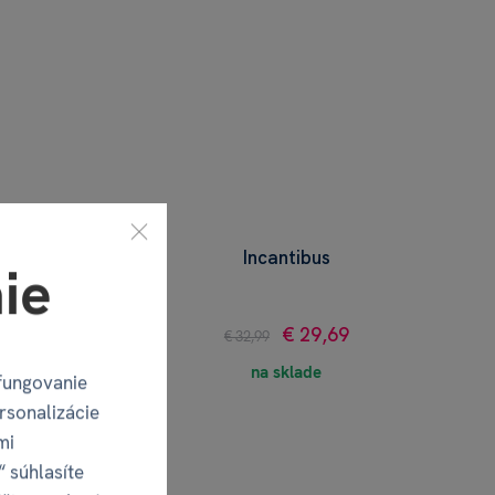
ng
Incantibus
ie
€ 29,69
€ 32,99
na sklade
fungovanie
rsonalizácie
mi
“ súhlasíte