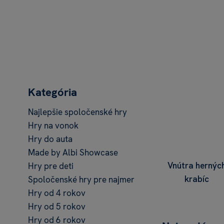
Kategória
Najlepšie spoločenské hry
Hry na vonok
Hry do auta
Made by Albi Showcase
Vnútra hernýc
Hry pre deti
krabíc
Spoločenské hry pre najmenšie deti
Hry od 4 rokov
Hry od 5 rokov
Hry od 6 rokov