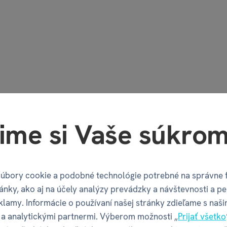
hrinkopolis
Drákula vs. Van Helsi
ime si Vaše súkrom
€ 22,04
€ 22,04
,49
€ 24,49
na sklade
na sklade
úbory cookie a podobné technológie potrebné na správne 
ánky, ako aj na účely analýzy prevádzky a návštevnosti a pe
klamy. Informácie o používaní našej stránky zdieľame s naši
a analytickými partnermi. Výberom možnosti „
Prijať všetko