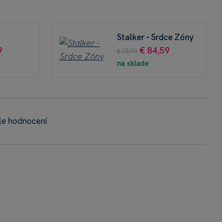
Stalker - Srdce Zóny
9
€ 84,59
€ 93,99
na sklade
le hodnocení