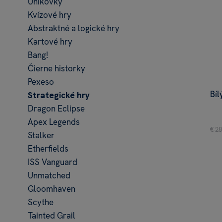
Únikovky
Kvízové hry
Abstraktné a logické hry
Kartové hry
Bang!
Čierne historky
Pexeso
Bíl
Strategické hry
Dragon Eclipse
Apex Legends
€ 28
Stalker
Etherfields
ISS Vanguard
Unmatched
Gloomhaven
Scythe
Tainted Grail