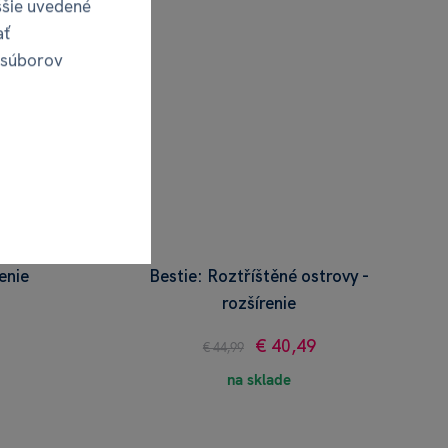
ššie uvedené
ať
 súborov
renie
Bestie: Roztříštěné ostrovy -
rozšírenie
€ 40,49
€ 44,99
na sklade