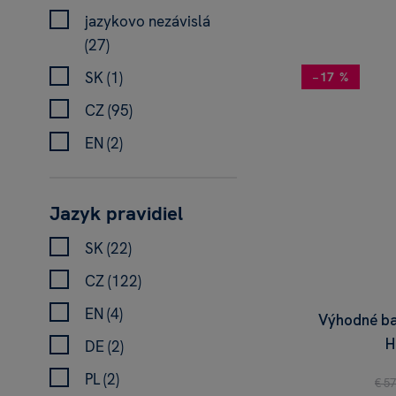
jazykovo nezávislá
(27)
SK (1)
−17 %
CZ (95)
EN (2)
Jazyk pravidiel
SK (22)
CZ (122)
EN (4)
Výhodné bal
H
DE (2)
PL (2)
€ 57