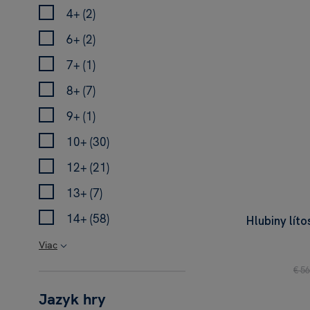
4+ (2)
6+ (2)
7+ (1)
8+ (7)
9+ (1)
10+ (30)
12+ (21)
13+ (7)
14+ (58)
Hlubiny líto
Viac
€ 56
Jazyk hry