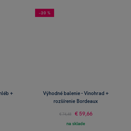
−20 %
hléb +
Výhodné balenie - Vinohrad +
rozšírenie Bordeaux
€ 59,66
€ 74,48
na sklade