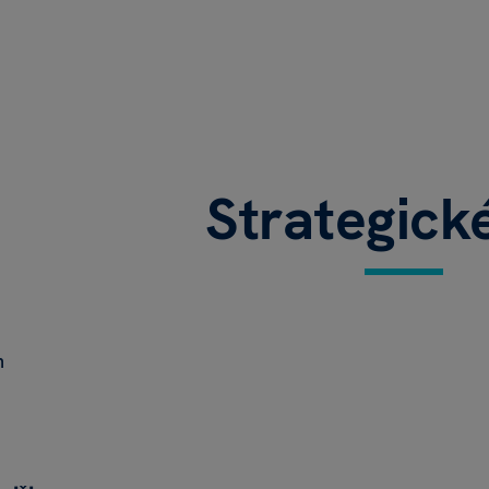
Strategick
h