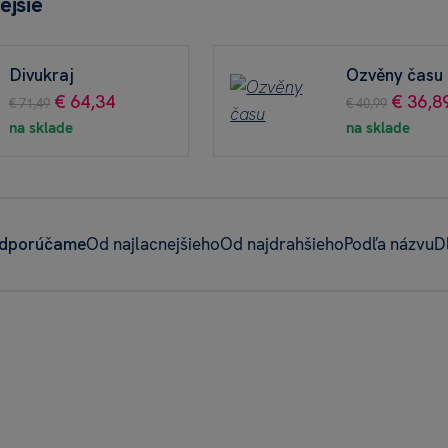
ejšie
Divukraj
Ozvěny času
€ 64,34
€ 36,8
€ 71,49
€ 40,99
na sklade
na sklade
dporúčame
Od najlacnejšieho
Od najdrahšieho
Podľa názvu
D