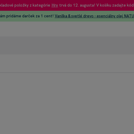
kladové položky z kategórie
Hry
trvá do 12. augusta! V košíku zadajte kód
vám pridáme darček za 1 cent!
Vanilka & svetlé drevo - esenciálny olej NAT
95% rec
Heureka