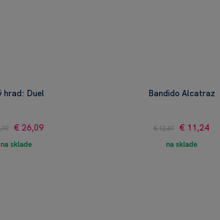
ý hrad: Duel
Bandido Alcatraz
€ 26,09
€ 11,24
,99
€ 12,49
na sklade
na sklade