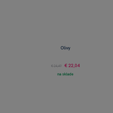
Olivy
€ 22,04
€ 24,49
na sklade