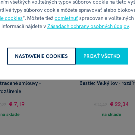
ním všetkých voliteľných typov súborov cookie na tieto vy
otlivé typy súborov cookie môžete spravovať alebo blokov
ie cookies
“. Môžete tiež
odmietnuť
spracovanie voliteľných
 informácií nájdete v
Zásadách ochrany osobných údajov
.
NASTAVENIE COOKIES
PRIJAŤ VŠETKO
Ztracené smlouvy -
Bestie: Velký lov - rozší
rozšírenie
€ 7,19
€ 22,04
7,99
€ 24,49
na sklade
na sklade