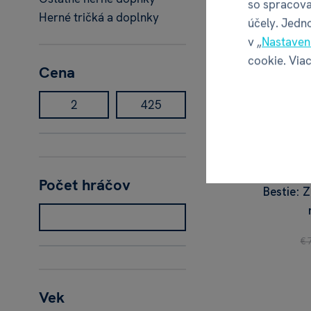
so spracova
Herné tričká a doplnky
účely. Jedn
v „
Nastaven
cookie. Viac
Cena
Počet hráčov
Bestie: 
€ 
Vek