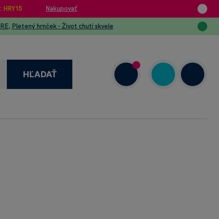
:
HRY15
Nakupovať
URE
,
Pletený hrnček - Život chutí skvele
HĽADAŤ
enzie
+421 908 720 000
Dnes: 7.00–18.00