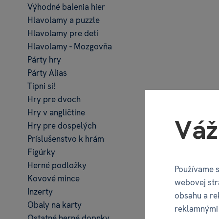
Výhodné balenia hier
Hlavolamy a puzzle
Hlavolamy pre deti
Hlavolamy - Mozgovňa
Párty hry
Párty Alias
Tipni si!
Hry pre dvoch
Hry v angličtine
S
Váž
Hry pre dospelých
Príslušenstvo k hrám
€ 24
Figúrky
Herné podložky
Používame s
Kovové mince
webovej str
Inzerty
obsahu a re
Obaly na karty
reklamnými 
Ostatné herné dopnky