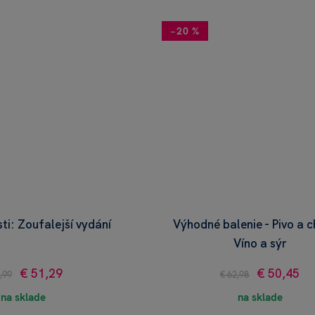
−20 %
sti: Zoufalejší vydání
Výhodné balenie - Pivo a c
Víno a sýr
€ 51,29
€ 50,45
,99
€ 62,98
na sklade
na sklade