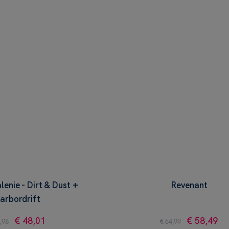
enie - Dirt & Dust +
Revenant
arbordrift
€ 48,01
€ 58,49
,98
€ 64,99