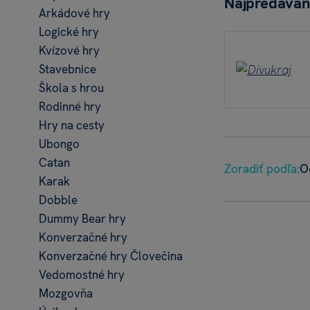
Najpredávan
Arkádové hry
Logické hry
Kvízové hry
Stavebnice
Škola s hrou
Rodinné hry
Hry na cesty
Ubongo
Catan
Zoradiť podľa:
O
Karak
Dobble
Dummy Bear hry
Konverzačné hry
Konverzačné hry Človečina
Vedomostné hry
Mozgovňa