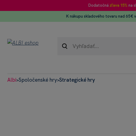
Dodatočná
zľava 15%
na s
K nákupu skladového tovaru nad 65€ 
Albi
Spoločenské hry
Strategické hry
>
>