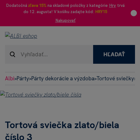
Dodatočná
zľava 15%
na skladové položky z kategórie
Hry
trvá
do 12. augusta! V košíku zadajte kód:
HRY15
Nakupovať
HĽADAŤ
Albi
Párty
Párty dekorácie a výzdoba
Tortové sviečky
T
>
>
>
>
Tortová sviečka zlato/biela
číslo 3