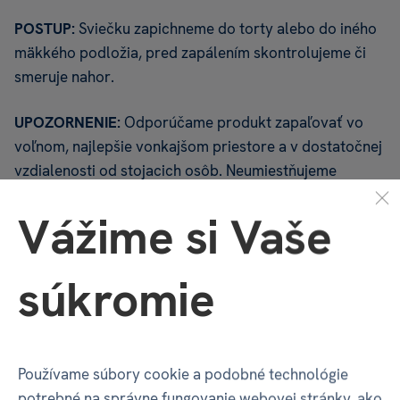
POSTUP:
Sviečku zapichneme do torty alebo do iného
mäkkého podložia, pred zapálením skontrolujeme či
smeruje nahor.
UPOZORNENIE:
Odporúčame produkt zapaľovať vo
voľnom, najlepšie vonkajšom priestore a v dostatočnej
vzdialenosti od stojacich osôb. Neumiestňujeme
k horiacim sviečkam ani k iným horľavým predmetom!
Vážime si Vaše
Ako u všetkých horľavín treba dôsledne dbať
na bezpečnosť a pristupovať k nej ako k horľavine.
súkromie
TORTOVÉ SVIEČKY
ALBI
TORTOVÉ SVIEČKY ZLATO/BIELE ČÍSLA
Používame súbory cookie a podobné technológie
Vlastnosti
potrebné na správne fungovanie webovej stránky, ako