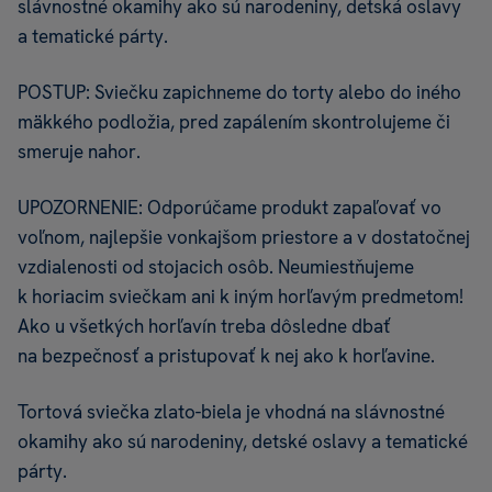
slávnostné okamihy ako sú narodeniny, detská oslavy
a tematické párty.
POSTUP: Sviečku zapichneme do torty alebo do iného
mäkkého podložia, pred zapálením skontrolujeme či
smeruje nahor.
UPOZORNENIE: Odporúčame produkt zapaľovať vo
voľnom, najlepšie vonkajšom priestore a v dostatočnej
vzdialenosti od stojacich osôb. Neumiestňujeme
k horiacim sviečkam ani k iným horľavým predmetom!
Ako u všetkých horľavín treba dôsledne dbať
na bezpečnosť a pristupovať k nej ako k horľavine.
Tortová sviečka zlato-biela je vhodná na slávnostné
okamihy ako sú narodeniny, detské oslavy a tematické
párty.