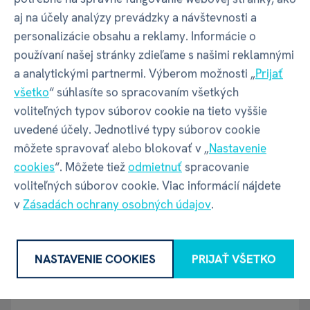
aj na účely analýzy prevádzky a návštevnosti a
personalizácie obsahu a reklamy. Informácie o
Kód produktu
23560
používaní našej stránky zdieľame s našimi reklamnými
a analytickými partnermi. Výberom možnosti „
Prijať
EAN
5902973103762
všetko
“ súhlasíte so spracovaním všetkých
voliteľných typov súborov cookie na tieto vyššie
uvedené účely. Jednotlivé typy súborov cookie
Katalógové číslo
945
môžete spravovať alebo blokovať v „
Nastavenie
cookies
“. Môžete tiež
odmietnuť
spracovanie
Motív
Číslo 3
voliteľných súborov cookie. Viac informácií nájdete
v
Zásadách ochrany osobných údajov
.
GPSR - Výrobca
NASTAVENIE COOKIES
PRIJAŤ VŠETKO
Název
ALBI s.r.o.