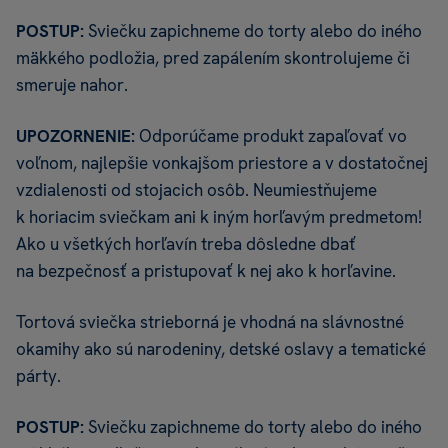
POSTUP:
Sviečku zapichneme do torty alebo do iného
mäkkého podložia, pred zapálením skontrolujeme či
smeruje nahor.
UPOZORNENIE:
Odporúčame produkt zapaľovať vo
voľnom, najlepšie vonkajšom priestore a v dostatočnej
vzdialenosti od stojacich osôb. Neumiestňujeme
k horiacim sviečkam ani k iným horľavým predmetom!
Ako u všetkých horľavín treba dôsledne dbať
na bezpečnosť a pristupovať k nej ako k horľavine.
Tortová sviečka strieborná je vhodná na slávnostné
okamihy ako sú narodeniny, detské oslavy a tematické
párty.
POSTUP:
Sviečku zapichneme do torty alebo do iného