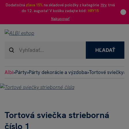
Dodatočná
zľava 15%
na skladové položky z kategórie
Hry
trvá
do 12. augusta! V košíku zadajte kód:
HRY15
Nakupovať
HĽADAŤ
Albi
Párty
Párty dekorácie a výzdoba
Tortové sviečky
T
>
>
>
>
Tortová sviečka strieborná
číslo 1