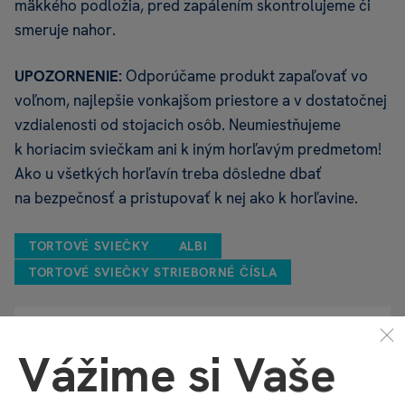
mäkkého podložia, pred zapálením skontrolujeme či
smeruje nahor.
UPOZORNENIE:
Odporúčame produkt zapaľovať vo
voľnom, najlepšie vonkajšom priestore a v dostatočnej
vzdialenosti od stojacich osôb. Neumiestňujeme
k horiacim sviečkam ani k iným horľavým predmetom!
Ako u všetkých horľavín treba dôsledne dbať
na bezpečnosť a pristupovať k nej ako k horľavine.
TORTOVÉ SVIEČKY
ALBI
TORTOVÉ SVIEČKY STRIEBORNÉ ČÍSLA
Vlastnosti
Vážime si Vaše