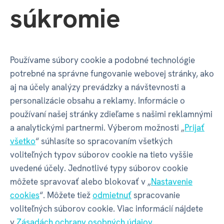
súkromie
Kód produktu
10252
EAN
5902973124477
Používame súbory cookie a podobné technológie
Katalógové číslo
146
potrebné na správne fungovanie webovej stránky, ako
aj na účely analýzy prevádzky a návštevnosti a
Motív
Číslo 1
personalizácie obsahu a reklamy. Informácie o
používaní našej stránky zdieľame s našimi reklamnými
a analytickými partnermi. Výberom možnosti „
Prijať
Balenie produktu
všetko
“ súhlasíte so spracovaním všetkých
voliteľných typov súborov cookie na tieto vyššie
uvedené účely. Jednotlivé typy súborov cookie
môžete spravovať alebo blokovať v „
Nastavenie
Šírka balenia
90 mm
cookies
“. Môžete tiež
odmietnuť
spracovanie
voliteľných súborov cookie. Viac informácií nájdete
Hĺbka balenia
20 mm
v
Zásadách ochrany osobných údajov
.