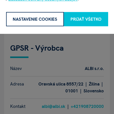
Výška balenia
160 mm
NASTAVENIE COOKIES
PRIJAŤ VŠETKO
Váha balenia
24 g
GPSR - Výrobca
Název
ALBI s.r.o.
Adresa
Oravská ulica 8557/22 | Žilina |
01001 | Slovensko
Kontakt
albi@albi.sk
|
+421908720000