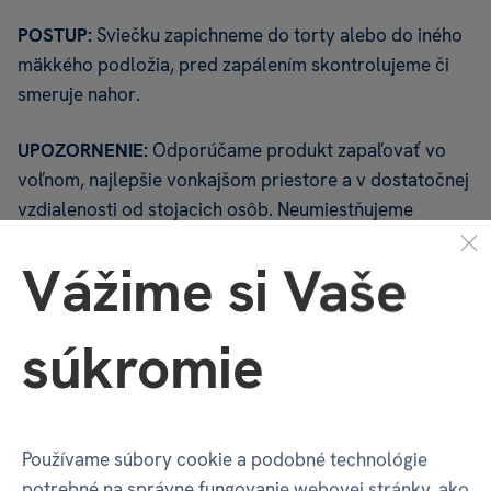
POSTUP:
Sviečku zapichneme do torty alebo do iného
mäkkého podložia, pred zapálením skontrolujeme či
smeruje nahor.
UPOZORNENIE:
Odporúčame produkt zapaľovať vo
voľnom, najlepšie vonkajšom priestore a v dostatočnej
vzdialenosti od stojacich osôb. Neumiestňujeme
k horiacim sviečkam ani k iným horľavým predmetom!
Vážime si Vaše
Ako u všetkých horľavín treba dôsledne dbať
na bezpečnosť a pristupovať k nej ako k horľavine.
súkromie
TORTOVÉ SVIEČKY
ALBI
TORTOVÉ SVIEČKY ZLATO/BIELE ČÍSLA
Používame súbory cookie a podobné technológie
Vlastnosti
potrebné na správne fungovanie webovej stránky, ako