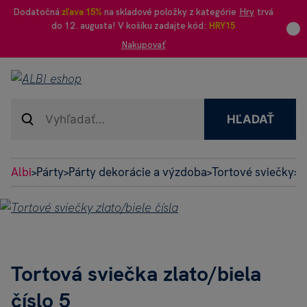
Dodatočná
zľava 15%
na skladové položky z kategórie
Hry
trvá
do 12. augusta! V košíku zadajte kód:
HRY15
Nakupovať
HĽADAŤ
Albi
Párty
Párty dekorácie a výzdoba
Tortové sviečky
T
>
>
>
>
Tortová sviečka zlato/biela
číslo 5