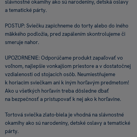
slávnostné okamihy ako sú narodeniny, detská oslavy
a tematické párty.
POSTUP: Sviečku zapichneme do torty alebo do iného
mäkkého podložia, pred zapálením skontrolujeme či
smeruje nahor.
UPOZORNENIE: Odporúčame produkt zapaľovať vo
voľnom, najlepšie vonkajšom priestore a v dostatočnej
vzdialenosti od stojacich osôb. Neumiestňujeme
k horiacim sviečkam ani k iným horľavým predmetom!
Ako u všetkých horľavín treba dôsledne dbať
na bezpečnosť a pristupovať k nej ako k horľavine.
Tortová sviečka zlato-biela je vhodná na slávnostné
okamihy ako sú narodeniny, detské oslavy a tematické
párty.