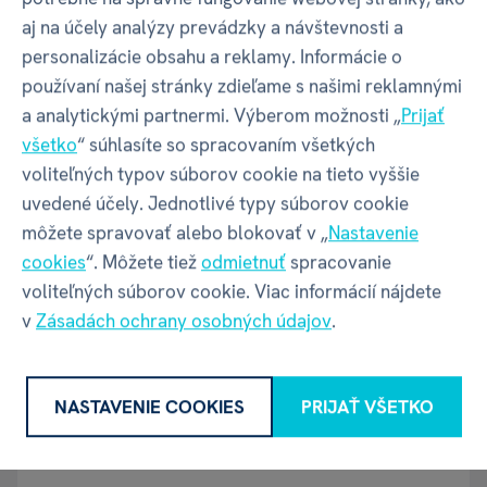
aj na účely analýzy prevádzky a návštevnosti a
personalizácie obsahu a reklamy. Informácie o
Kód produktu
23558
používaní našej stránky zdieľame s našimi reklamnými
a analytickými partnermi. Výberom možnosti „
Prijať
EAN
5902973103809
všetko
“ súhlasíte so spracovaním všetkých
voliteľných typov súborov cookie na tieto vyššie
uvedené účely. Jednotlivé typy súborov cookie
Katalógové číslo
943
môžete spravovať alebo blokovať v „
Nastavenie
cookies
“. Môžete tiež
odmietnuť
spracovanie
Motív
Číslo 5
voliteľných súborov cookie. Viac informácií nájdete
v
Zásadách ochrany osobných údajov
.
GPSR - Výrobca
NASTAVENIE COOKIES
PRIJAŤ VŠETKO
Název
ALBI s.r.o.