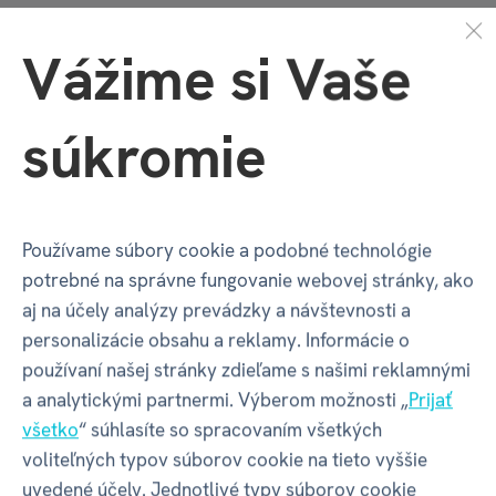
VTIPNÉ TRIČKÁ PRE ŽENY
ALBI
Vážime si Vaše
TRIČKO - TOTO TRIČKO MI DAL NIEKTO...
súkromie
Vlastnosti
Používame súbory cookie a podobné technológie
Kód produktu
34612
potrebné na správne fungovanie webovej stránky, ako
aj na účely analýzy prevádzky a návštevnosti a
EAN
8590228080097
personalizácie obsahu a reklamy. Informácie o
používaní našej stránky zdieľame s našimi reklamnými
Katalógové číslo
U9
a analytickými partnermi. Výberom možnosti „
Prijať
všetko
“ súhlasíte so spracovaním všetkých
Veľkosť
S
voliteľných typov súborov cookie na tieto vyššie
uvedené účely. Jednotlivé typy súborov cookie