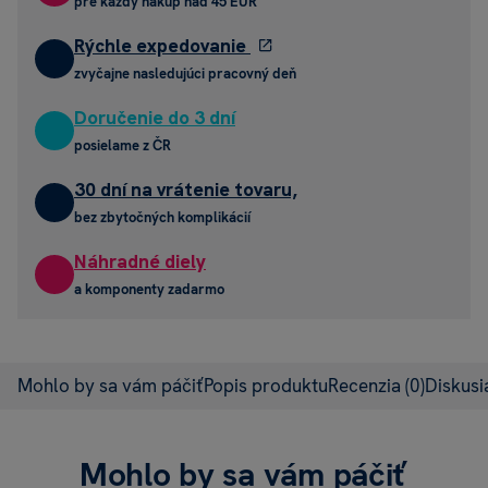
pre každý nákup nad 45 EUR
Rýchle expedovanie
zvyčajne nasledujúci pracovný deň
Doručenie do 3 dní
posielame z ČR
30 dní na vrátenie tovaru,
bez zbytočných komplikácií
Náhradné diely
a komponenty zadarmo
Mohlo by sa vám páčiť
Popis produktu
Recenzia
(0)
Diskus
Mohlo by sa vám páčiť