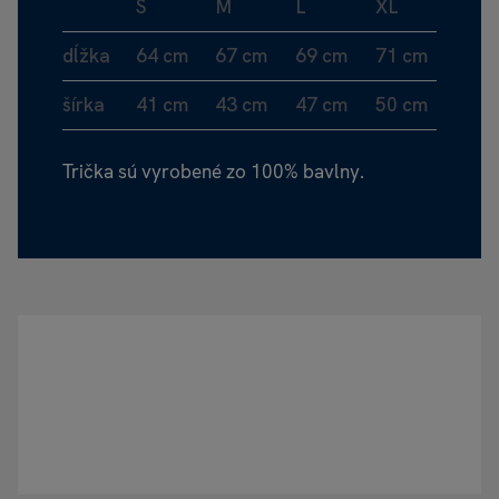
S
M
L
XL
dĺžka
64 cm
67 cm
69 cm
71 cm
šírka
41 cm
43 cm
47 cm
50 cm
Trička sú vyrobené zo 100% bavlny.