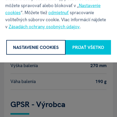
môžete spravovať alebo blokovať v „
Nastavenie
Balenie produktu
cookies
“. Môžete tiež
odmietnuť
spracovanie
voliteľných súborov cookie. Viac informácií nájdete
v
Zásadách ochrany osobných údajov
.
Šírka balenia
250 mm
NASTAVENIE COOKIES
PRIJAŤ VŠETKO
Hĺbka balenia
22 mm
Výška balenia
270 mm
Váha balenia
190 g
GPSR - Výrobca