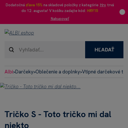
Dodatočná
zľava 15%
na skladové položky z kategórie
Hry
trvá
do 12. augusta! V košíku zadajte kód:
HRY15
Nakupovať
HĽADAŤ
Albi
Darčeky
Oblečenie a doplnky
Vtipné darčekové tri
>
>
>
Tričko S - Toto tričko mi dal
niekto