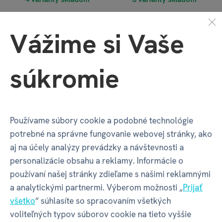
Vážime si Vaše
−81 %
−81 %
súkromie
Používame súbory cookie a podobné technológie
Tričko - Skvelá Šéfka
Tričko - Nevesta
potrebné na správne fungovanie webovej stránky, ako
(nové)
aj na účely analýzy prevádzky a návštevnosti a
personalizácie obsahu a reklamy. Informácie o
€ 2,99
€ 2,99
€ 15,99
€ 15,99
používaní našej stránky zdieľame s našimi reklamnými
1 varianta skladom
2 varianty skladom
a analytickými partnermi. Výberom možnosti „
Prijať
všetko
“ súhlasíte so spracovaním všetkých
voliteľných typov súborov cookie na tieto vyššie