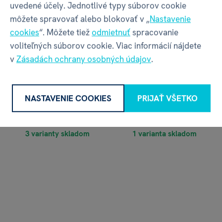
uvedené účely. Jednotlivé typy súborov cookie
môžete spravovať alebo blokovať v „
Nastavenie
cookies
“. Môžete tiež
odmietnuť
spracovanie
voliteľných súborov cookie. Viac informácií nájdete
v
Zásadách ochrany osobných údajov
.
Tričko - Supermama
Tričko - Nevesta
NASTAVENIE COOKIES
PRIJAŤ VŠETKO
€ 14,39
€ 14,39
€ 15,99
€ 15,99
3 varianty skladom
1 varianta skladom