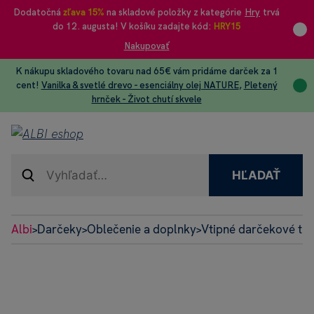
Dodatočná
zľava 15%
na skladové položky z kategórie
Hry
trvá
do 12. augusta! V košíku zadajte kód:
HRY15
Nakupovať
K nákupu skladového tovaru nad 65€ vám pridáme darček za 1
cent!
Vanilka & svetlé drevo - esenciálny olej NATURE
,
Pletený
hrnček - Život chutí skvele
HĽADAŤ
Albi
Darčeky
Oblečenie a doplnky
Vtipné darčekové tri
>
>
>