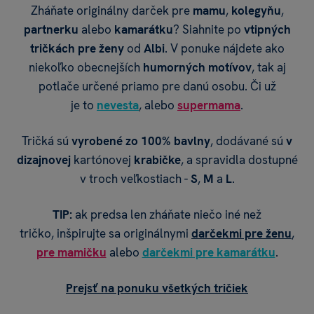
Zháňate originálny darček pre
mamu
,
kolegyňu
,
partnerku
alebo
kamarátku
? Siahnite po
vtipných
tričkách pre ženy
od
Albi
. V ponuke nájdete ako
niekoľko obecnejších
humorných motívov
, tak aj
potlače určené priamo pre danú osobu. Či už
je to
nevesta
, alebo
supermama
.
Tričká sú
vyrobené zo 100% bavlny
, dodávané sú
v
dizajnovej
kartónovej
krabičke
, a spravidla dostupné
v troch veľkostiach -
S
,
M
a
L
.
TIP:
ak predsa len zháňate niečo iné než
tričko, inšpirujte sa originálnymi
darčekmi pre ženu
,
pre mamičku
alebo
darčekmi pre kamarátku
.
Prejsť na ponuku všetkých tričiek