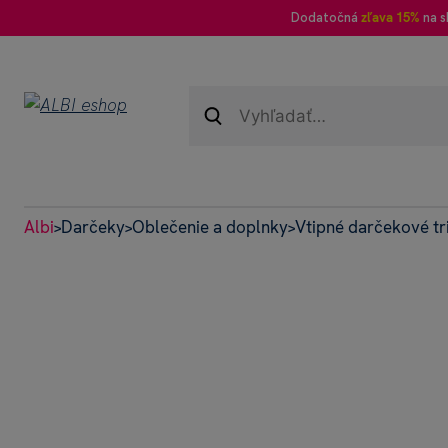
Dodatočná
zľava 15%
na s
Albi
Darčeky
Oblečenie a doplnky
Vtipné darčekové tr
>
>
>