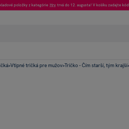
kladové položky z kategórie
Hry
trvá do 12. augusta! V košíku zadajte kód
ičká
Vtipné tričká pre mužov
Tričko - Čím starší, tým krajší
95% rec
>
>
Heureka