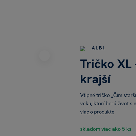
ALBI
Tričko XL 
krajší
Vtipné tričko „Čím starš
veku, ktorí berú život s
viac o produkte
skladom viac ako 5 ks