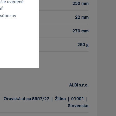
ššie uvedené
250 mm
ať
 súborov
22 mm
270 mm
280 g
obca
ALBI s.r.o.
Oravská ulica 8557/22 | Žilina | 01001 |
Slovensko