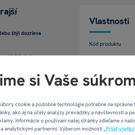
rajší
Vlastnosti
 lebo štýl dozrieva
Kód produktu
pre tých je toto
EAN
í každého pána
dhľadom a vie, že vek
ime si Vaše súkrom
Katalógové číslo
Veľkosť
ráta k narodeninám,
úbory cookie a podobné technológie potrebné na správne 
ánky, ako aj na účely analýzy prevádzky a návštevnosti a pe
Balenie pr
rtónovej
krabičke
,
klamy. Informácie o používaní našej stránky zdieľame s naši
a analytickými partnermi. Výberom možnosti „
Prijať všetko