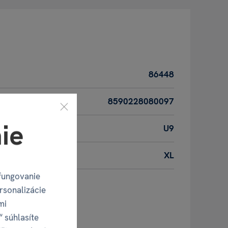
86448
8590228080097
ie
U9
XL
fungovanie
rsonalizácie
oduktu
mi
“ súhlasíte