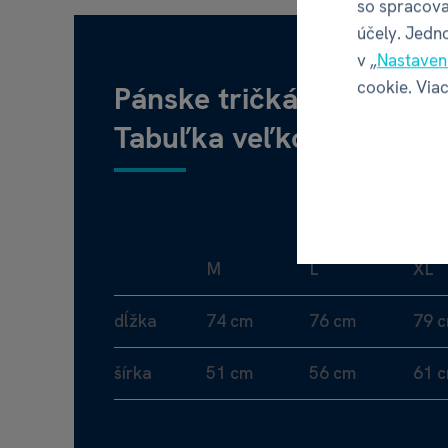
so spracova
účely. Jedn
v „
Nastaven
cookie. Viac
Pánske tričká
Tabuľka veľkostí
M
L
XL
dĺžka
74 cm
76 cm
79 
šírka
51 cm
56 cm
61 