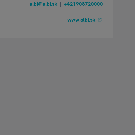
albi@albi.sk
|
+421908720000
www.albi.sk