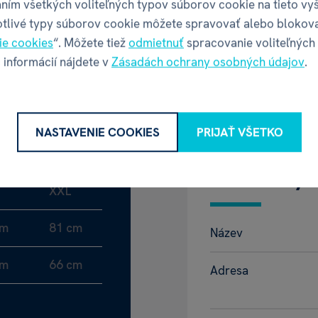
ním všetkých voliteľných typov súborov cookie na tieto vy
Šírka balenia
otlivé typy súborov cookie môžete spravovať alebo blokov
ie cookies
“. Môžete tiež
odmietnuť
spracovanie voliteľných
Hĺbka balenia
 informácií nájdete v
Zásadách ochrany osobných údajov
.
Výška balenia
Váha balenia
NASTAVENIE COOKIES
PRIJAŤ VŠETKO
GPSR - Výr
XXL
cm
81 cm
Název
cm
66 cm
Adresa