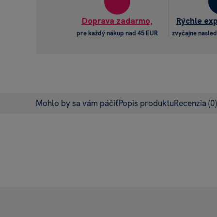
Doprava zadarmo,
Rýchle ex
pre každý nákup nad 45 EUR
zvyčajne nasled
Mohlo by sa vám páčiť
Popis produktu
Recenzia
(0)