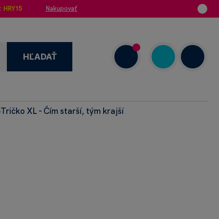
:
HRY15
Nakupovať
HĽADAŤ
enzie
Tričko XL - Čím starší, tým krajší
>
+421 908 720 000
Dnes: 7.00–18.00