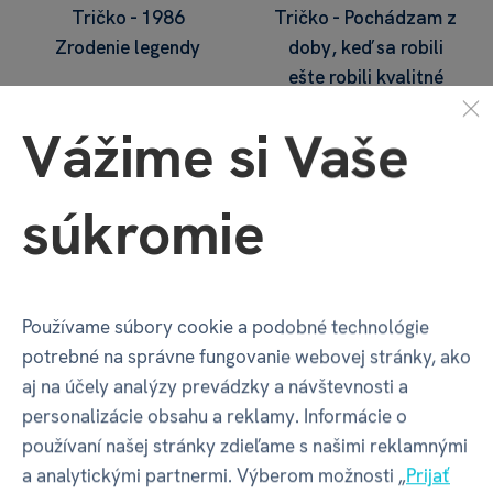
Tričko - 1986
Tričko - Pochádzam z
Zrodenie legendy
doby, keď sa robili
ešte robili kvalitné
veci
Vážime si Vaše
€ 14,39
€ 14,39
€ 15,99
€ 15,99
3 varianty skladom
2 varianty skladom
súkromie
Používame súbory cookie a podobné technológie
potrebné na správne fungovanie webovej stránky, ako
aj na účely analýzy prevádzky a návštevnosti a
personalizácie obsahu a reklamy. Informácie o
používaní našej stránky zdieľame s našimi reklamnými
a analytickými partnermi. Výberom možnosti „
Prijať
Tričko - Som skvelý v
Tričko - 60tka