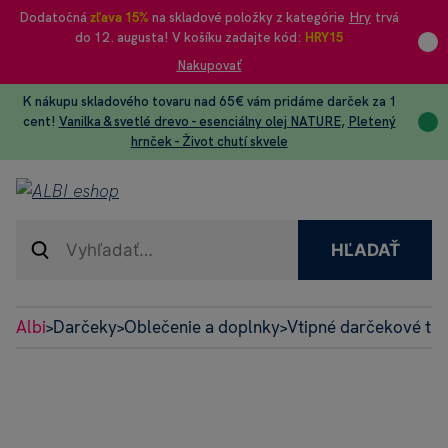
Dodatočná
zľava 15%
na skladové položky z kategórie
Hry
trvá
do 12. augusta! V košíku zadajte kód:
HRY15
Nakupovať
K nákupu skladového tovaru nad 65€ vám pridáme darček za 1
cent!
Vanilka & svetlé drevo - esenciálny olej NATURE
,
Pletený
hrnček - Život chutí skvele
HĽADAŤ
Albi
Darčeky
Oblečenie a doplnky
Vtipné darčekové tri
>
>
>