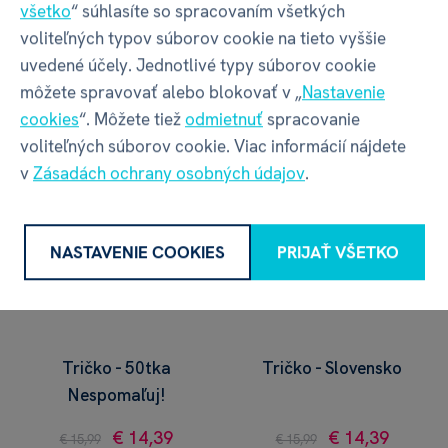
všetko
“ súhlasíte so spracovaním všetkých
posteli
Nespomaľuj!
voliteľných typov súborov cookie na tieto vyššie
uvedené účely. Jednotlivé typy súborov cookie
€ 14,39
€ 14,39
€ 15,99
€ 15,99
môžete spravovať alebo blokovať v „
Nastavenie
3 varianty skladom
3 varianty skladom
cookies
“. Môžete tiež
odmietnuť
spracovanie
voliteľných súborov cookie. Viac informácií nájdete
v
Zásadách ochrany osobných údajov
.
NASTAVENIE COOKIES
PRIJAŤ VŠETKO
Tričko - 50tka
Tričko - Slovensko
Nespomaľuj!
€ 14,39
€ 14,39
€ 15,99
€ 15,99