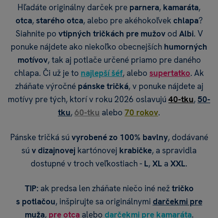
Hľadáte originálny darček pre
parnera
,
kamaráta
,
otca
,
starého otca
, alebo pre akéhokoľvek
chlapa
?
Siahnite po
vtipných tričkách pre mužov
od
Albi
. V
ponuke nájdete ako niekoľko obecnejších
humorných
motívov
, tak aj potlače určené priamo pre daného
chlapa. Či už je to
najlepší šéf
, alebo
supertatko
. Ak
zháňate výročné
pánske tričká
, v ponuke nájdete aj
motívy pre tých, ktorí v roku 2026 oslavujú
40-tku
,
50-
tku
,
60-tku
alebo
70 rokov
.
Pánske tričká sú
vyrobené zo 100% bavlny
, dodávané
sú
v dizajnovej
kartónovej
krabičke
, a spravidla
dostupné v troch veľkostiach -
L
,
XL
a
XXL
.
TIP:
ak predsa len zháňate niečo iné než
tričko
s potlačou
, inšpirujte sa originálnymi
darčekmi pre
muža
,
pre
otca
alebo
darčekmi pre kamaráta
.