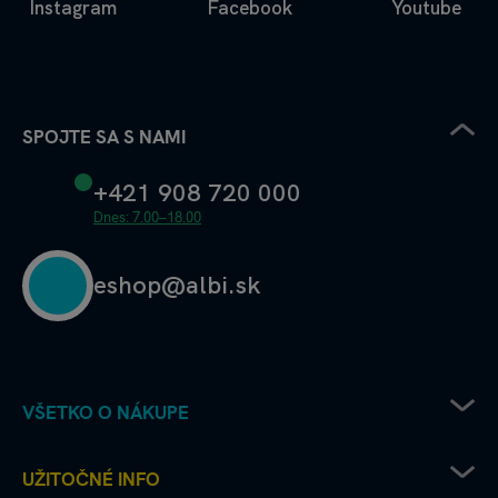
Instagram
Facebook
Youtube
SPOJTE SA S NAMI
+421 908 720 000
Dnes: 7.00–18.00
eshop@albi.sk
VŠETKO O NÁKUPE
Pravidlá uplatňovania zľavových kódov
UŽITOČNÉ INFO
Recenzie a hodnotenia - ako to chodí u nás