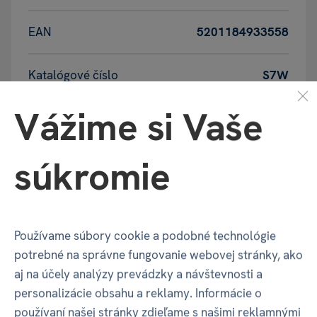
EAN
5201184933558
Katalógové číslo
S7W
Vážime si Vaše
Balenie produktu
súkromie
Šírka balenia
165 mm
Používame súbory cookie a podobné technológie
Hĺbka balenia
20 mm
potrebné na správne fungovanie webovej stránky, ako
aj na účely analýzy prevádzky a návštevnosti a
Výška balenia
165 mm
personalizácie obsahu a reklamy. Informácie o
používaní našej stránky zdieľame s našimi reklamnými