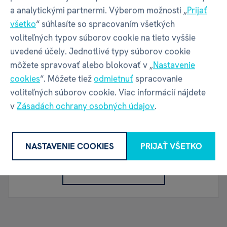
Váha balenia
78 g
a analytickými partnermi. Výberom možnosti „
Prijať
všetko
“ súhlasíte so spracovaním všetkých
voliteľných typov súborov cookie na tieto vyššie
uvedené účely. Jednotlivé typy súborov cookie
môžete spravovať alebo blokovať v „
Nastavenie
Recenzia
cookies
“. Môžete tiež
odmietnuť
spracovanie
voliteľných súborov cookie. Viac informácií nájdete
v
Zásadách ochrany osobných údajov
.
Máte skúsenosť s týmto tovarom?
Napíšte recenziu a pomôžte ostatným s výberom.
Pravidlá recenzií
NASTAVENIE COOKIES
PRIJAŤ VŠETKO
NAPÍSAŤ RECENZIU