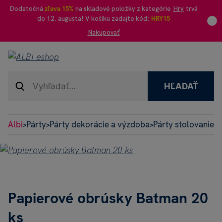
Dodatočná
zľava 15%
na skladové položky z kategórie
Hry
trvá
do 12. augusta! V košíku zadajte kód:
HRY15
Nakupovať
HĽADAŤ
Albi
Párty
Párty dekorácie a výzdoba
Párty stolovanie
>
>
>
>
Papierové obrúsky Batman 20
ks