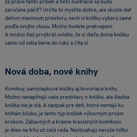
že práve tento príbeh a tieto ilustrácie sa budú
zaručene páčiť? Určite to myslíte dobre, ale skúste dať
deťom maximum priestoru, nech si knižku vyberú samé
podľa svojho vkusu. Možno budete prekvapení.
A možno tiež prvýkrát uvidíte, že si dieťa doma knižku
samo od seba berie do ruky a číta si.
Nová doba, nové knihy
Komiksy, samolepkové knižky aj hovoriace knihy.
Možno nenapĺňajú vaše predstavy o knižke, ale žiadna
knižka nie je zlá. A naopak pre deti, ktoré nemajú ku
knihám blízko, je tento typ knižiek výborným prvým
krokom. Zábavných a krásne kreslených komiksov
je dnes na trhu už celá rada. Neobsahujú navyše toľko