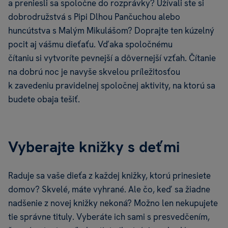
a preniesli sa spoločne do rozprávky? Užívali ste si
dobrodružstvá s Pipi Dlhou Pančuchou alebo
huncútstva s Malým Mikulášom? Doprajte ten kúzelný
pocit aj vášmu dieťaťu. Vďaka spoločnému
čítaniu si vytvoríte pevnejší a dôvernejší vzťah. Čítanie
na dobrú noc je navyše skvelou príležitosťou
k zavedeniu pravidelnej spoločnej aktivity, na ktorú sa
budete obaja tešiť.
Vyberajte knižky s deťmi
Raduje sa vaše dieťa z každej knižky, ktorú prinesiete
domov? Skvelé, máte vyhrané. Ale čo, keď sa žiadne
nadšenie z novej knižky nekoná? Možno len nekupujete
tie správne tituly. Vyberáte ich sami s presvedčením,