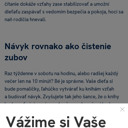
čítanie dokáže vzťahy zase stabilizovať a umožní
dieťaťu zaspávať s vedomím bezpečia a pokoja, hoci sa
naň rodičia hnevali.
Návyk rovnako ako čistenie
zubov
Raz týždenne v sobotu na hodinu, alebo radšej každý
večer len na 10 minút? Bé je správne. Vaše dieťa si
bude pomaličky, ľahúčko vytvárať ku knihám vzťah
a budovať návyk. Zvyšujete tak jeho šance, že o knihy
bude mať záujem aj v neskoršom veku a že si bude
čítať pre potešenie.
Vážime si Vaše