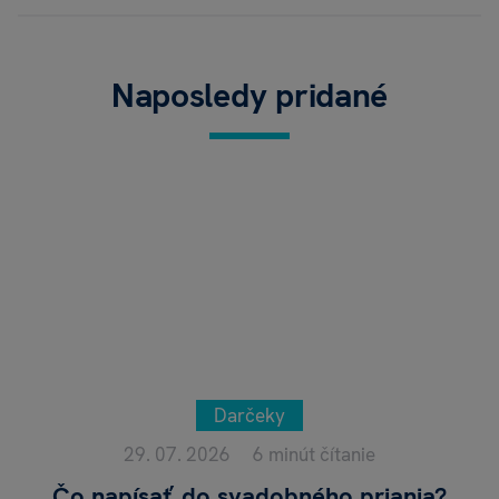
Naposledy pridané
Darčeky
29. 07. 2026
6 minút čítanie
Čo napísať do svadobného priania?