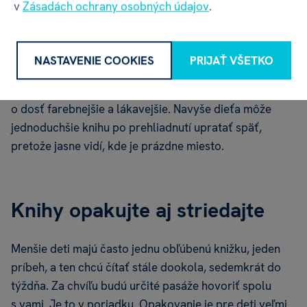
v
Zásadách ochrany osobných údajov
.
Ako máte doma knižky upratané? Zoradené na poličke
tradičným spôsobom, kde sú vidieť len ich chrbty
s titulmi? Zaobstarajte si frontálnu knižnicu, ktorá sa
NASTAVENIE COOKIES
PRIJAŤ VŠETKO
tiež nazýva montessori knižnica. Pre deti
je prehľadnejšia, vidia jednotlivé obálky kníh, ktoré sú
o dosť farebnejšie a lákavejšie. Navyše dieťa môže
jednoduchšie knihu po prehliadnutí upratať späť,
pretože jasne vidí, kde je prázdne miesto.
Knihy opakujte aj striedajte
Menšie deti majú často jednu obľúbenú knižku, jeden
príbeh, a ten chcú čítať stále dookola, sedemkrát do
týždňa. Za chvíľu budú určité pasáže hovoriť spolu
s vami. Je to v poriadku. Opakovanie je pre deti veľmi