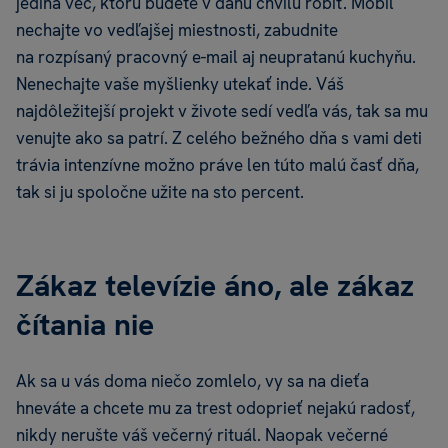
jediná vec, ktorú budete v danú chvíľu robiť. Mobil
nechajte vo vedľajšej miestnosti, zabudnite
na rozpísaný pracovný e-mail aj neupratanú kuchyňu.
Nenechajte vaše myšlienky utekať inde. Váš
najdôležitejší projekt v živote sedí vedľa vás, tak sa mu
venujte ako sa patrí. Z celého bežného dňa s vami deti
trávia intenzívne možno práve len túto malú časť dňa,
tak si ju spoločne užite na sto percent.
Zákaz televízie áno, ale zákaz
čítania nie
Ak sa u vás doma niečo zomlelo, vy sa na dieťa
hneváte a chcete mu za trest odoprieť nejakú radosť,
nikdy nerušte váš večerný rituál. Naopak večerné