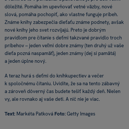
dôležité. Pomáha im upevňovať vetné väzby, nové
slová, pomáha pochopiť, ako vlastne funguje príbeh.
Známe knihy zabezpečia dieťaťu známe podnety, avšak
nové knihy jeho svet rozvíjajú. Preto je dobrým
pravidlom pre čítanie s deťmi takzvané pravidlo troch
príbehov – jeden veľmi dobre známy (ten druhý už vaše
dieťa pozná naspamäť), jeden známy (dej si pamätá)
a jeden úplne nový.
A teraz hurá s deťmi do kníhkupectiev a večer
k spoločnému čítaniu. Uvidíte, že sa na tento zábavný
a zároveň dôverný čas budete tešiť každý deň. Nielen
vy, ale rovnako aj vaše deti. A nič nie je viac.
Text:
Markéta Patková
Foto:
Getty Images