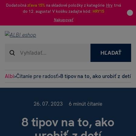
Dodatočná
zľava 15%
na skladové položky z kategórie
Hry
trvá
do 12. augusta! V košíku zadajte kód:
HRY15
Nakupovať
HĽADAŤ
Albi
Čítanie pre radosť
8 tipov na to, ako urobiť z detí 
>
>
26. 07. 2023
6 minút čítanie
8 tipov na to, ako
urobiť z detí