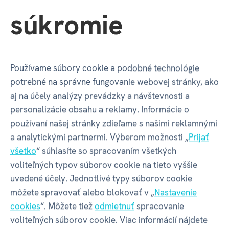
súkromie
Nechajte deti pri čítaní robiť,
čo potrebujú
Používame súbory cookie a podobné technológie
Pri čítaní vás deti neustále prerušujú, či už doplňujúcimi
potrebné na správne fungovanie webovej stránky, ako
otázkami, alebo niečím s príbehom vôbec
aj na účely analýzy prevádzky a návštevnosti a
nesúvisiacim? Uprostred čítania si odbehnú alebo sa
personalizácie obsahu a reklamy. Informácie o
začnú hrať s najbližšou hračkou? Všetko je to
používaní našej stránky zdieľame s našimi reklamnými
v poriadku. Čítanie v nich na rozdiel od statického
a analytickými partnermi. Výberom možnosti „
Prijať
pozerania na televíziu vzbudzuje potrebu interakcií.
všetko
“ súhlasíte so spracovaním všetkých
Tak sa obrňte trpezlivosťou a nechajte deti v priebehu
voliteľných typov súborov cookie na tieto vyššie
čítania sa hýbať.
uvedené účely. Jednotlivé typy súborov cookie
môžete spravovať alebo blokovať v „
Nastavenie
cookies
“. Môžete tiež
odmietnuť
spracovanie
Majte knihy na očiach
voliteľných súborov cookie. Viac informácií nájdete