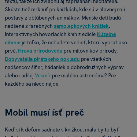
textu, takže ich zvládnu aj zaprisahaní nečitatelia.
Skúste tiež mrknúť po knižkách, kde sú v hlavnej roli
postavy z obľúbených animákov. Menšie deti budú
nadšené z farebných
samolepkových knižiek
.
Interaktívnych hovoriacich kníh z edície
Kúzelné
čítanie
je toľko, že nebudete vedieť, ktorú vybrať ako
prvú.
Hravá prírodoveda
pre milovníkov prírody,
Dobyvatelia pirátskeho pokladu
pre všetkých
nadšencov šifier, hádaniek a dobrodružných výprav
alebo radšej
Vesmír
pre malého astronóma? Pre
každého sa niečo nájde.
Mobil musí ísť preč
Keď si k deťom sadnete s knižkou, mala by to byť